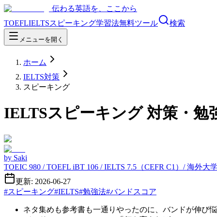
伝わる英語を、ここから
TOEFL
IELTS
スピーキング
学習法
無料ツール
検索
メニューを開く
ホーム
IELTS対策
スピーキング
IELTSスピーキング 対策
by
Saki
TOEIC 980 / TOEFL iBT 106 / IELTS 7.5（CEFR C1）/ 海
更新: 2026-06-27
#
スピーキング
#
IELTS
#
勉強法
#
バンドスコア
ネタ集めも参考書も一通りやったのに、バンドが伸び悩