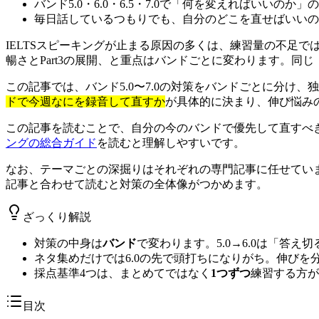
バンド5.0・6.0・6.5・7.0で「何を変えればいいのか
毎日話しているつもりでも、自分のどこを直せばいいの
IELTSスピーキングが止まる原因の多くは、練習量の不足では
暢さとPart3の展開、と重点はバンドごとに変わります。
この記事では、バンド5.0〜7.0の対策をバンドごとに分
ドで今週なにを録音して直すか
が具体的に決まり、伸び悩み
この記事を読むことで、自分の今のバンドで優先して直すべ
ングの総合ガイド
を読むと理解しやすいです。
なお、テーマごとの深掘りはそれぞれの専門記事に任せてい
記事と合わせて読むと対策の全体像がつかめます。
ざっくり解説
対策の中身は
バンド
で変わります。5.0→6.0は「答え切る
ネタ集めだけでは6.0の先で頭打ちになりがち。伸びを
採点基準4つは、まとめてではなく
1つずつ
練習する方が
目次