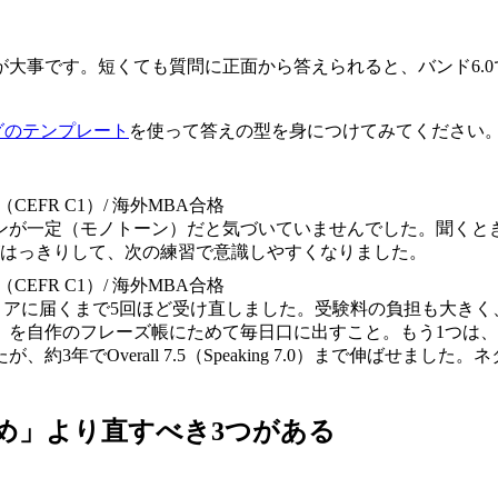
大事です。短くても質問に正面から答えられると、バンド6.
ングのテンプレート
を使って答えの型を身につけてみてください
TS 7.5（CEFR C1）/ 海外MBA合格
ンが一定（モノトーン）だと気づいていませんでした。聞くと
がはっきりして、次の練習で意識しやすくなりました。
TS 7.5（CEFR C1）/ 海外MBA合格
スコアに届くまで5回ほど受け直しました。受験料の負担も大き
型」を自作のフレーズ帳にためて毎日口に出すこと。もう1つは
年でOverall 7.5（Speaking 7.0）まで伸ばせ
集め」より直すべき3つがある