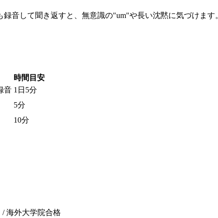
録音して聞き返すと、無意識の"um"や長い沈黙に気づけます。ス
時間目安
録音
1日5分
5分
10分
R C1）/ 海外大学院合格