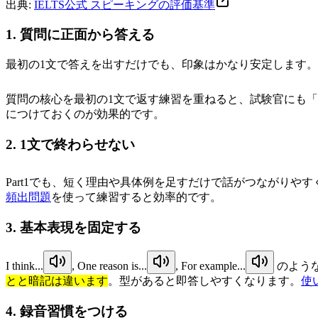
出典:
IELTS公式 スピーキングの評価基準
1. 質問に正面から答える
最初の1文で答えを出すだけでも、印象はかなり安定します。
質問の核心を最初の1文で返す練習を重ねると、試験官にも
につけておくのが効果的です。
2. 1文で終わらせない
Part1でも、短く理由や具体例を足すだけで話がつながりや
頻出問題
を使って練習すると効率的です。
3. 基本表現を固定する
I think...
,
One reason is...
,
For example...
のよう
とと暗記は違います
。型があると即答しやすくなります。
使
4. 録音習慣をつける