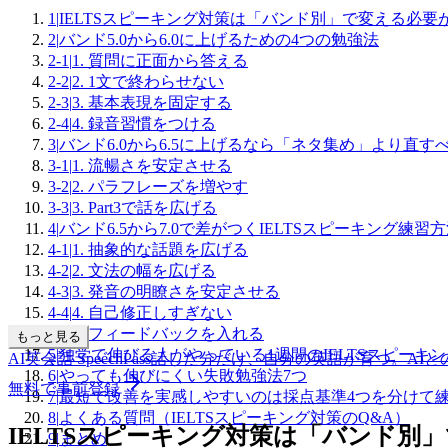
1
|
IELTSスピーキング対策は「バンド別」で変える必要
2
|
バンド5.0から6.0に上げるための4つの勉強法
2-1
|
1. 質問に正面から答える
2-2
|
2. 1文で終わらせない
2-3
|
3. 基本表現を固定する
2-4
|
4. 録音習慣をつける
3
|
バンド6.0から6.5に上げるなら「ネタ集め」より直す
3-1
|
1. 流暢さを安定させる
3-2
|
2. パラフレーズを増やす
3-3
|
3. Part3で話を広げる
4
|
バンド6.5から7.0で差がつくIELTSスピーキング練習方
4-1
|
1. 抽象的な話題を広げる
4-2
|
2. 文法の幅を広げる
4-3
|
3. 発音の明瞭さを安定させる
4-4
|
4. 自己修正しすぎない
4-5
|
5. フィードバックを入れる
もっと見る
5
|
独学で伸びる人がやっている1週間のIELTSスピーキ
AI英会話 SpeechPass
話した分だけ、自分の英語が育つ。
AI
6
|
やっても伸びにくい失敗勉強法7つ
無料で事前登録
7
|
最短で改善を実感しやすいのは採点基準4つを分けて
8
|
よくある質問（IELTSスピーキング対策のQ&A）
IELTSスピーキング対策は「バンド別
9
|
まとめ