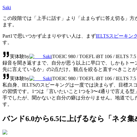
Saki
この段階では「上手に話す」より「止まらずに答え切る」方が
ます。
Part1で思いつかず止まりやすい人は、まず
IELTSスピーキ
す。
実体験
by
Saki
|
TOEIC 980 / TOEFL iBT 106 / IEL
録音を聞き返すまで、自分が思う以上に早口で、しかもトー
先に言えているか」の2点だけ。観点を絞ると直すべきこと
実体験
by
Saki
|
TOEIC 980 / TOEFL iBT 106 / IEL
私自身、IELTSのスピーキングは一度では決まらず、目標
の習慣です。1つは「言いたいこと1つを3〜4通りで言える
手でしたが、聞かないと自分の癖は分かりません。地道でしたが、約3
す。
バンド6.0から6.5に上げるなら「ネタ