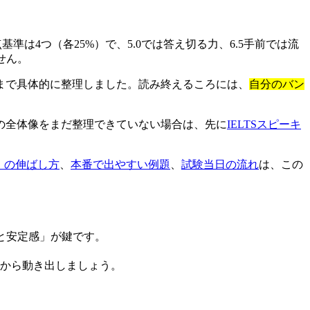
は4つ（各25%）で、5.0では答え切る力、6.5手前では流
せん。
癖まで具体的に整理しました。読み終えるころには、
自分のバン
の全体像をまだ整理できていない場合は、先に
IELTSスピーキ
rce）の伸ばし方
、
本番で出やすい例題
、
試験当日の流れ
は、この
精度と安定感」が鍵です。
から動き出しましょう。