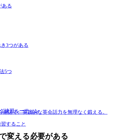
がある
べき3つがある
法5つ
ング練習ルーティン
との会話で、実践的な英会話力を無理なく鍛える。
練習すること
」で変える必要がある