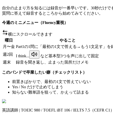
自分の止まり方を知るには録音が一番早いです。30秒だけでも
質問に答えて録音するところから始めてみてください。
今週のミニメニュー（Fluency重視）
横にスクロールできます
曜日
やること
月〜金
Part1の1問に「最初の1文で答える→もう1文足す」を
週2回
I think...
など基本型3つを声に出して固定
週末
録音を聞き返し、止まった箇所だけメモ
このバンドで卒業したい癖（チェックリスト）
前置きばかりで、最初の1文で答えていない
Yes / No だけで止めてしまう
知らない難単語を狙って、かえって詰まる
英語講師 | TOEIC 980 / TOEFL iBT 106 / IELTS 7.5（CEF