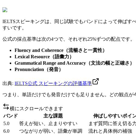
IELTSスピーキングは、同じ試験でもバンドによって伸ば
すいです。
公式の採点基準は次の4つで、それぞれ25%ずつの配点です。
Fluency and Coherence（流暢さと一貫性）
Lexical Resource（語彙力）
Grammatical Range and Accuracy（文法の幅と正確さ）
Pronunciation（発音）
出典:
IELTS公式 スピーキングの評価基準
つまり、単語だけでも発音だけでも足りません。どの観点が
横にスクロールできます
バンド
主な課題
伸ばしやすいポイ
5.0
答えが短い、止まりやすい
まず質問に答え切る
6.0
つながりが弱い、語彙が単調
流れと具体例の補強