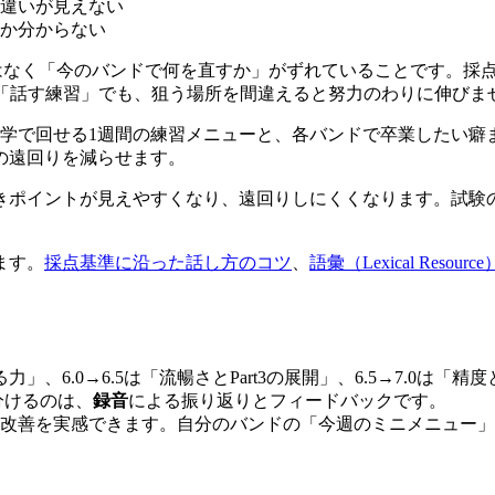
」の違いが見えない
か分からない
なく「今のバンドで何を直すか」がずれていることです。採点基準
同じ「話す練習」でも、狙う場所を間違えると努力のわりに伸びま
け、独学で回せる1週間の練習メニューと、各バンドで卒業したい
の遠回りを減らせます。
きポイントが見えやすくなり、遠回りしにくくなります。試験
ます。
採点基準に沿った話し方のコツ
、
語彙（Lexical Resou
力」、6.0→6.5は「流暢さとPart3の展開」、6.5→7.0は「
分けるのは、
録音
による振り返りとフィードバックです。
改善を実感できます。自分のバンドの「今週のミニメニュー」