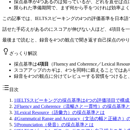
採点基準が4つあるのは知っているが、どれを直せば点
限られた準備期間で、まず何から手をつければ効率よく
この記事では、IELTSスピーキングの4つの評価基準を日
話せた手応えがあるのにスコアが伸びない人ほど、4項目を
最後まで読むと、録音を4つの観点で聞き返す自己採点のやり
ざっくり解説
採点基準は
4項目
（Fluency and Coherence／Lexical Re
スコアアップのカギは、4つを同時に鍛えることではあ
録音を4つの観点に分けてレビューする習慣をつけると
目次
1
|
IELTSスピーキングの採点基準は4つの評価項目で構
2
|
Fluency and Coherence（流暢さと一貫性）の採点基準
3
|
Lexical Resource（語彙力）の採点基準とは
4
|
Grammatical Range and Accuracy（文法の幅と正
5
|
Pronunciation（発音）の採点基準とは