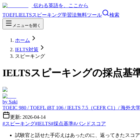
伝わる英語を、ここから
TOEFL
IELTS
スピーキング
学習法
無料ツール
検索
メニューを開く
ホーム
IELTS対策
スピーキング
IELTSスピーキングの採点
by
Saki
TOEIC 980 / TOEFL iBT 106 / IELTS 7.5（CEFR C1）/ 海
更新: 2026-04-14
#
スピーキング
#
IELTS
#
採点基準
#
バンドスコア
試験官と話せた手応えはあったのに、返ってきたスコア