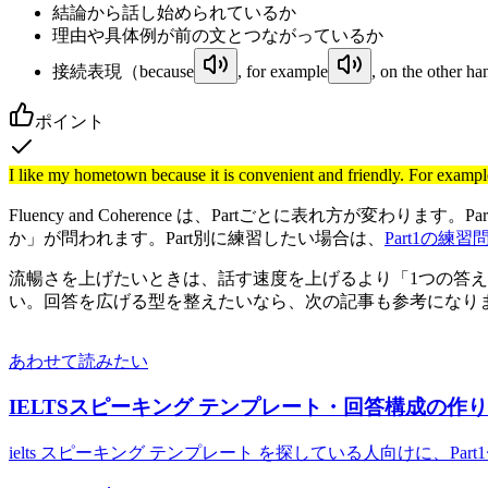
結論から話し始められているか
理由や具体例が前の文とつながっているか
接続表現（
because
,
for example
,
on the other ha
ポイント
I like my hometown because it is convenient and friendly. 
Fluency and Coherence は、Partごとに表れ方が
か」が問われます。Part別に練習したい場合は、
Part1の練習
流暢さを上げたいときは、話す速度を上げるより「1つの答えを
い。回答を広げる型を整えたいなら、次の記事も参考になり
あわせて読みたい
IELTSスピーキング テンプレート・回答構成の作り
ielts スピーキング テンプレート を探している人向けに、