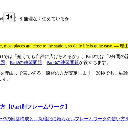
nd
）を無理なく使えているか
For example, most places are close to the station, so daily 
変わります。Part1では「短くても自然に広げられるか」、Part2では
問題
、
Part2の練習問題
、
Part3の練習問題
が役立ちます。
理由まで言い切る」練習の方が安定します。30秒でも、結論 
ます。
方【Part別フレームワーク】
Part1〜3の回答構成と、丸暗記に頼らないフレームワークの使い