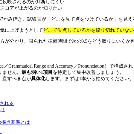
に反映されるのか判断しにくい
スコアが上がるのか知りたい
本語でかみ砕き、試験官が「どこを見て点をつけているか」を見え
一気に上げようとして
どこで失点しているかを絞り切れていない
方が分かり、限られた準備時間で次の0.5をどう取りにいくか
source／Grammatical Range and Accuracy／Pronunciation）で構
りません。
最も弱い1項目
を特定して集中改善しましょう。
、直すべき点が
具体化
します。まずは1本から始めてください。
成される
とは
確さ）の採点基準とは