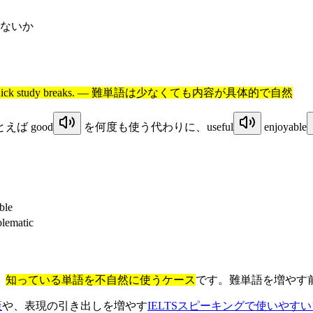
ないか
g, maps, and quick study breaks. — 難単語は少なくても内容が具体的で自然
とえば
good
を何度も使う代わりに、
useful
enjoyable
ble
blematic
、
知っている単語を不自然に使うケース
です。難単語を増やす
策
や、表現の引き出しを増やす
IELTSスピーキングで使いやす