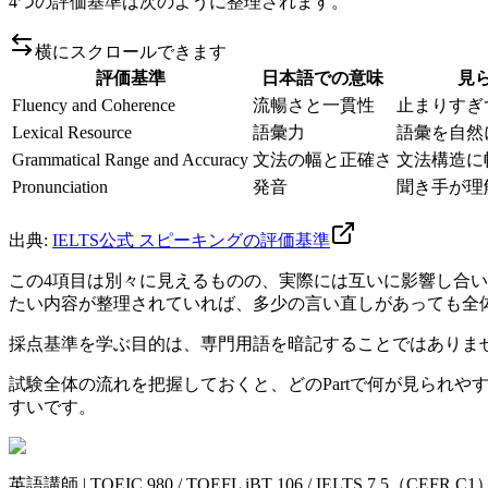
4つの評価基準は次のように整理されます。
横にスクロールできます
評価基準
日本語での意味
見
Fluency and Coherence
流暢さと一貫性
止まりすぎ
Lexical Resource
語彙力
語彙を自然
Grammatical Range and Accuracy
文法の幅と正確さ
文法構造に
Pronunciation
発音
聞き手が理
出典:
IELTS公式 スピーキングの評価基準
この4項目は別々に見えるものの、実際には互いに影響し合います。
たい内容が整理されていれば、多少の言い直しがあっても全
採点基準を学ぶ目的は、専門用語を暗記することではありま
試験全体の流れを把握しておくと、どのPartで何が見られや
すいです。
英語講師 | TOEIC 980 / TOEFL iBT 106 / IELTS 7.5（CEF