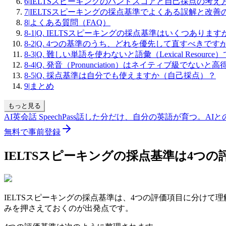
6
|
IELTSスピーキングのバンドスコアと自己採点の考え
7
|
IELTSスピーキングの採点基準でよくある誤解と改善
8
|
よくある質問（FAQ）
8-1
|
Q. IELTSスピーキングの採点基準はいくつあります
8-2
|
Q. 4つの基準のうち、どれを優先して直すべきです
8-3
|
Q. 難しい単語を使わないと語彙（Lexical Resou
8-4
|
Q. 発音（Pronunciation）はネイティブ級でない
8-5
|
Q. 採点基準は自分でも使えますか（自己採点）？
9
|
まとめ
もっと見る
AI英会話 SpeechPass
話した分だけ、自分の英語が育つ。
AI
無料で事前登録
IELTSスピーキングの採点基準は4つ
IELTSスピーキングの採点基準は、4つの評価項目に分け
みを押さえておくのが出発点です。