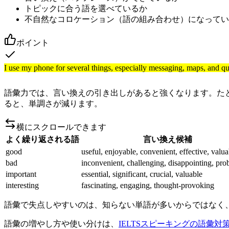
トピックに合う語を選べているか
不自然なコロケーション（語の組み合わせ）になってい
ポイント
I use my phone for several things, especially messagin
語彙力では、言い換えの引き出しがあると強くなります。た
ると、単調さが減ります。
横にスクロールできます
よく繰り返される語
言い換え候補
good
useful, enjoyable, convenient, effective, valua
bad
inconvenient, challenging, disappointing, pro
important
essential, significant, crucial, valuable
interesting
fascinating, engaging, thought-provoking
語彙で失点しやすいのは、知らない単語が多いからではなく
語彙の増やし方や使い分けは、
IELTSスピーキングの語彙対