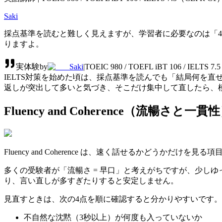
Saki
採点基準を読むと難しく見えますが、学習者に必要なのは「
りますよ。
実体験
by
Saki
|
TOEIC 980 / TOEFL iBT 106 / IEL
IELTS対策を始めた頃は、採点基準を読んでも「結局何を
返しが突出して多いと気づき、そこだけ集中して直したら、模
Fluency and Coherence（流暢さ
Fluency and Coherence は、速く話せるかどうかだけを見
多くの受験者が「流暢さ = 早口」と考えがちですが、少し
り、言い直しが多すぎたりすると安定しません。
見直すときは、次の4点を順に確認すると分かりやすいです。
不自然な沈黙（3秒以上）が何度も入っていないか