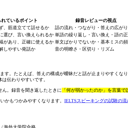
られているポイント
録音レビューの視点
ず、筋道立てて話せるか
話の流れ・つながり・答えの広がり
に選び、言い換えられるか
単語の繰り返し・言い換え・語の正
幅があり、正確に使えるか
単文ばかりでないか・基本ミスの頻
解しやすい発話か
音の明瞭さ・区切り・リズム
たとえば、答えの構成が曖昧だと話が止まりやすくなり、Fluency
体は伝わりやすいです。
せん。録音を聞き返したときに
「何が弱かったのか」を言葉で
すいかもつかみやすくなります。
IELTSスピーキングの試験の流
R C1）/ 海外大学院合格