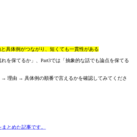
life is quite easy. — 理由と具体例がつながり、短くても一貫性がある
「2分間の流れを保てるか」、Part3では「抽象的な話でも論点を保てる
→ 理由 → 具体例の順番で言えるかを確認してみてくださ
方をまとめた記事です。