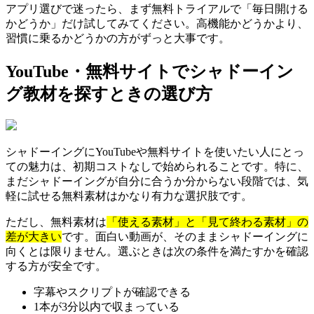
アプリ選びで迷ったら、まず無料トライアルで「毎日開ける
かどうか」だけ試してみてください。高機能かどうかより、
習慣に乗るかどうかの方がずっと大事です。
YouTube・無料サイトでシャドーイン
グ教材を探すときの選び方
シャドーイングにYouTubeや無料サイトを使いたい人にとっ
ての魅力は、初期コストなしで始められることです。特に、
まだシャドーイングが自分に合うか分からない段階では、気
軽に試せる無料素材はかなり有力な選択肢です。
ただし、無料素材は
「使える素材」と「見て終わる素材」の
差が大きい
です。面白い動画が、そのままシャドーイングに
向くとは限りません。選ぶときは次の条件を満たすかを確認
する方が安全です。
字幕やスクリプトが確認できる
1本が3分以内で収まっている