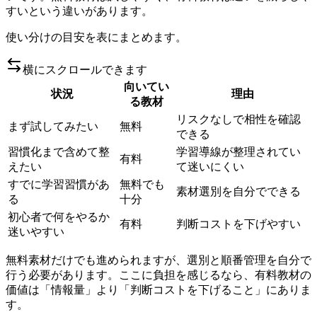
すいという違いがあります。
使い分けの目安を表にまとめます。
横にスクロールできます
向いてい
状況
理由
る教材
リスクなしで相性を確認
まず試してみたい
無料
できる
習慣化まで含めて整
学習導線が整理されてい
有料
えたい
て迷いにくい
すでに学習習慣があ
無料でも
素材選別を自分でできる
る
十分
初心者で何をやるか
有料
判断コストを下げやすい
迷いやすい
無料素材だけでも進められますが、選別と順番管理を自分で
行う必要があります。ここに負担を感じるなら、有料教材の
価値は「情報量」より「判断コストを下げること」にありま
す。