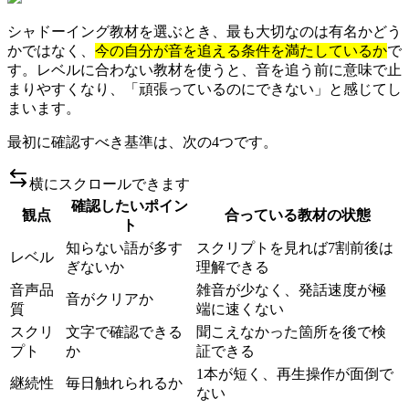
シャドーイング教材を選ぶとき、最も大切なのは有名かどう
かではなく、
今の自分が音を追える条件を満たしているか
で
す。レベルに合わない教材を使うと、音を追う前に意味で止
まりやすくなり、「頑張っているのにできない」と感じてし
まいます。
最初に確認すべき基準は、次の4つです。
横にスクロールできます
確認したいポイン
観点
合っている教材の状態
ト
知らない語が多す
スクリプトを見れば7割前後は
レベル
ぎないか
理解できる
音声品
雑音が少なく、発話速度が極
音がクリアか
質
端に速くない
スクリ
文字で確認できる
聞こえなかった箇所を後で検
プト
か
証できる
1本が短く、再生操作が面倒で
継続性
毎日触れられるか
ない