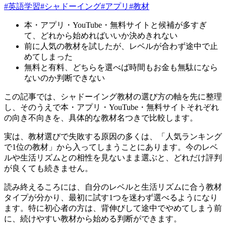
#
英語学習
#
シャドーイング
#
アプリ
#
教材
本・アプリ・YouTube・無料サイトと候補が多すぎ
て、どれから始めればいいか決めきれない
前に人気の教材を試したが、レベルが合わず途中で止
めてしまった
無料と有料、どちらを選べば時間もお金も無駄になら
ないのか判断できない
この記事では、シャドーイング教材の選び方の軸を先に整理
し、そのうえで本・アプリ・YouTube・無料サイトそれぞれ
の向き不向きを、具体的な教材名つきで比較します。
実は、教材選びで失敗する原因の多くは、「人気ランキング
で1位の教材」から入ってしまうことにあります。今のレベ
ルや生活リズムとの相性を見ないまま選ぶと、どれだけ評判
が良くても続きません。
読み終えるころには、自分のレベルと生活リズムに合う教材
タイプが分かり、最初に試す1つを迷わず選べるようになり
ます。特に初心者の方は、背伸びして途中でやめてしまう前
に、続けやすい教材から始める判断ができます。