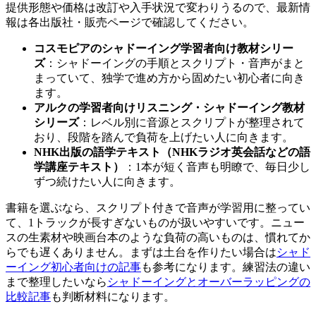
提供形態や価格は改訂や入手状況で変わりうるので、最新情
報は各出版社・販売ページで確認してください。
コスモピアのシャドーイング学習者向け教材シリー
ズ
：シャドーイングの手順とスクリプト・音声がまと
まっていて、独学で進め方から固めたい初心者に向き
ます。
アルクの学習者向けリスニング・シャドーイング教材
シリーズ
：レベル別に音源とスクリプトが整理されて
おり、段階を踏んで負荷を上げたい人に向きます。
NHK出版の語学テキスト（NHKラジオ英会話などの語
学講座テキスト）
：1本が短く音声も明瞭で、毎日少し
ずつ続けたい人に向きます。
書籍を選ぶなら、スクリプト付きで音声が学習用に整ってい
て、1トラックが長すぎないものが扱いやすいです。ニュー
スの生素材や映画台本のような負荷の高いものは、慣れてか
らでも遅くありません。まずは土台を作りたい場合は
シャド
ーイング初心者向けの記事
も参考になります。練習法の違い
まで整理したいなら
シャドーイングとオーバーラッピングの
比較記事
も判断材料になります。