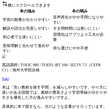
横にスクロールできます
本の強み
本の弱み
音声再生がやや手間になりや
学習の順番が分かりやすい
すい
解説や語注が充実しやすい
すき間時間には使いにくい
習慣化はアプリより工夫が必
初心者でも迷いにくい
要
意味理解と合わせて進めや
持ち運びにやや不便
すい
英語講師 | TOEIC 980 / TOEFL iBT 106 / IELTS 7.5（CEFR
C1）/ 海外大学院合格
Saki
本は「良い教材を探す手間」を減らしやすいです。やり方に
迷いがある段階では、素材の豊富さより学習導線の分かりや
すさを優先した方が進みやすいですよ。
具体的に本で探すなら、次のような定番がそろっています。