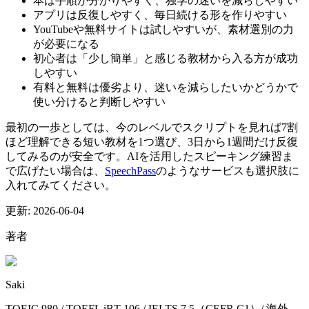
本は手順が分かりやすく、独学の迷いを減らしやすい
アプリは反復しやすく、毎日続ける形を作りやすい
YouTubeや無料サイトは試しやすいが、素材選別の力
が必要になる
初心者は「少し簡単」と感じる教材から入る方が成功
しやすい
有料と無料は優劣より、迷いを減らしたいかどうかで
使い分けると判断しやすい
最初の一歩としては、今のレベルでスクリプトを見れば7割
ほど理解できる短い教材を1つ選び、3日から1週間だけ反復
してみるのが安全です。AIを活用したスピーキング練習ま
で広げたい場合は、
SpeechPass
のようなサービスも選択肢に
入れてみてください。
更新:
2026-06-04
著者
Saki
TOEIC 980 / TOEFL iBT 106 / IELTS 7.5（CEFR C1）/ 海外