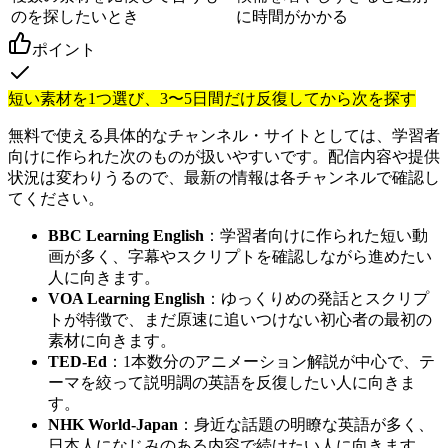
のを探したいとき
に時間がかかる
ポイント
短い素材を1つ選び、3〜5日間だけ反復してから次を探す
無料で使える具体的なチャンネル・サイトとしては、学習者
向けに作られた次のものが扱いやすいです。配信内容や提供
状況は変わりうるので、最新の情報は各チャンネルで確認し
てください。
BBC Learning English
：学習者向けに作られた短い動
画が多く、字幕やスクリプトを確認しながら進めたい
人に向きます。
VOA Learning English
：ゆっくりめの発話とスクリプ
トが特徴で、まだ原速に追いつけない初心者の最初の
素材に向きます。
TED-Ed
：1本数分のアニメーション解説が中心で、テ
ーマを絞って説明調の英語を反復したい人に向きま
す。
NHK World-Japan
：身近な話題の明瞭な英語が多く、
日本人になじみのある内容で続けたい人に向きます。