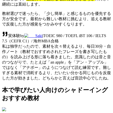
継続には直結します。
教材選びで迷ったら、「少し簡単」と感じるものを優先する
方が安全です。最初から難しい教材に挑むより、追える教材
で反復した方が感覚をつかみやすくなります。
実体験
by
Saki
|
TOEIC 980 / TOEFL iBT 106 / IELTS
7.5（CEFR C1）/ 海外MBA合格
私は独学だったので、素材を次々替えるより、毎日30分・自
作ノート（教材でおすすめされたフレーズを書き写したも
の）を読み上げる形に落ち着きました。意識したのは音と音
のつながりで、たとえば「an apple」を「アン・アップル」
ではなく「アナポー」のようにつなげて読む練習です。難し
すぎる素材で消耗するより、だいたい分かる同じものを反復
した方が効きました。どちらかと言えば音読中心でしたね。
本で学びたい人向けのシャドーイング
おすすめ教材