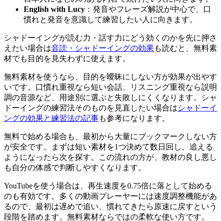
English with Lucy
：発音やフレーズ解説が中心で、口
慣れと発音を意識して練習したい人に向きます。
シャドーイングが読む力・話す力にどう効くのかを先に押さ
えたい場合は
音読・シャドーイングの効果
も読むと、無料素
材でも目的を見失わずに使えます。
無料素材を使うなら、目的を曖昧にしない方が効果が出やす
いです。口慣れ重視なら短い会話、リスニング重視なら説明
調の音源など、用途別に選ぶと失敗しにくくなります。シャ
ドーイングの練習法そのものを見直したい場合は
シャドーイ
ングの効果と練習法の記事
も参考になります。
無料で始める場合も、最初から大量にブックマークしない方
が安全です。まずは短い素材を1つ決めて数日回し、追える
ようになったら次を探す。この流れの方が、教材の良し悪し
も自分の体感で判断しやすくなります。
YouTubeを使う場合は、再生速度を0.75倍に落として始める
のも有効です。多くの動画プレーヤーには速度調整機能があ
るので、最初は遅めで追い、慣れてきたら原速に戻すという
段階を踏めます。無料素材ならではの柔軟な使い方です。