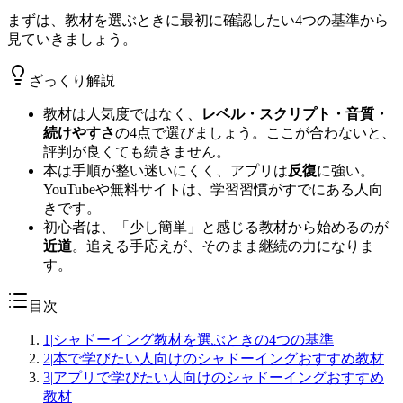
まずは、教材を選ぶときに最初に確認したい4つの基準から
見ていきましょう。
ざっくり解説
教材は人気度ではなく、
レベル・スクリプト・音質・
続けやすさ
の4点で選びましょう。ここが合わないと、
評判が良くても続きません。
本は手順が整い迷いにくく、アプリは
反復
に強い。
YouTubeや無料サイトは、学習習慣がすでにある人向
きです。
初心者は、「少し簡単」と感じる教材から始めるのが
近道
。追える手応えが、そのまま継続の力になりま
す。
目次
1
|
シャドーイング教材を選ぶときの4つの基準
2
|
本で学びたい人向けのシャドーイングおすすめ教材
3
|
アプリで学びたい人向けのシャドーイングおすすめ
教材