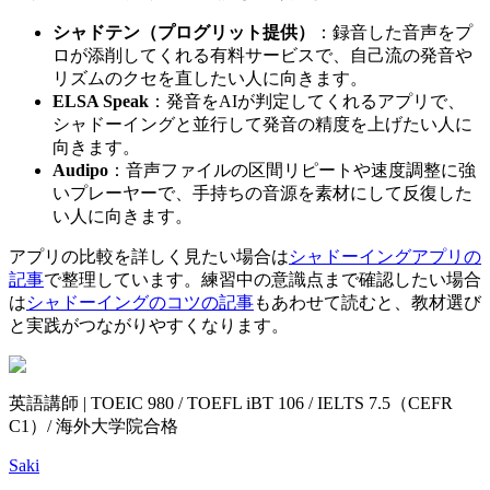
シャドテン（プログリット提供）
：録音した音声をプ
ロが添削してくれる有料サービスで、自己流の発音や
リズムのクセを直したい人に向きます。
ELSA Speak
：発音をAIが判定してくれるアプリで、
シャドーイングと並行して発音の精度を上げたい人に
向きます。
Audipo
：音声ファイルの区間リピートや速度調整に強
いプレーヤーで、手持ちの音源を素材にして反復した
い人に向きます。
アプリの比較を詳しく見たい場合は
シャドーイングアプリの
記事
で整理しています。練習中の意識点まで確認したい場合
は
シャドーイングのコツの記事
もあわせて読むと、教材選び
と実践がつながりやすくなります。
英語講師 | TOEIC 980 / TOEFL iBT 106 / IELTS 7.5（CEFR
C1）/ 海外大学院合格
Saki