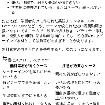
発話が明瞭で、雑音やBGMが強すぎない
学習用に整理されている、またはテーマが絞られてい
る
たとえば、学習者向けに作られた英語チャンネル（BBC
Learning Englishなど）や、テーマが絞られた短い説明動画は
扱いやすいです。一方で、映画の切り抜き、バラエティ系動
画、複数人が同時に話す動画は面白くても、初心者のシャド
ーイング素材としては負荷が高すぎることがあります。
無料素材の向き不向きを整理すると、次のようになります。
横にスクロールできます
無料素材が向くケース
注意が必要なケース
シャドーイングを試しに始め
素材の質がばらつきやすい
たいとき
特定テーマで量を確保したい
レベル管理を自分で行う必
とき
要がある
面白さ重視で選ぶと難度が
学習習慣がすでにあるとき
上がりやすい
複数の素材を比較して合うも
候補を増やしすぎると選別