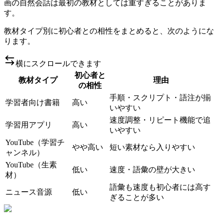
画の自然会話は最初の教材としては重すぎることがありま
す。
教材タイプ別に初心者との相性をまとめると、次のようにな
ります。
横にスクロールできます
初心者と
教材タイプ
理由
の相性
手順・スクリプト・語注が揃
学習者向け書籍
高い
いやすい
速度調整・リピート機能で追
学習用アプリ
高い
いやすい
YouTube（学習チ
やや高い
短い素材なら入りやすい
ャンネル）
YouTube（生素
低い
速度・語彙の壁が大きい
材）
語彙も速度も初心者には高す
ニュース音源
低い
ぎることが多い