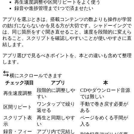
再生速度調整や区間リピートをよく使う
録音や進捗管理まで1つで済ませたい
アプリを選ぶときは、搭載コンテンツの数よりも操作が学習
の妨げにならないかを見る方が大切です。シャドーイングで
は、同じ箇所をすぐ聞き直せること、速度を段階的に変えら
れること、スクリプトを確認しやすいことが使いやすさに直
結します。
アプリ選びで見るべきポイントを、本との違いも含めて整理
します。
横にスクロールできます
チェック項目
アプリ
本
段階的に調整しや
CDやダウンロード音源
再生速度調整
すい
では難しい
ワンタップで繰り
手動で巻き戻す必要が
区間リピート
返せる
ある
スクリプト表
再生と同期しやす
ページをめくる手間が
示
い
入る
録音・フィー
アプリ内で完結し