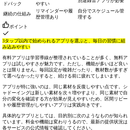
別途録音アプリが必要
ドバック
やすい
リマインダーや履
自分でスケジュール管
継続の仕組み
歴管理あり
理する
ポイント
3タップ以内で始められるアプリを選ぶと、毎日の習慣に組
み込みやすい
有料アプリは学習導線が整理されていることが多く、無料ア
プリは試しやすさが魅力です。ただし、機能が多いほど良い
とは限りません。毎回設定が複雑だったり、教材数が多すぎ
て選べなかったりすると、続ける前に疲れてしまいます。
アプリが特に強いのは、同じ素材を反復しやすい点です。シ
ャドーイングは新しい素材を次々増やすより、同じ素材で自
分の変化を確認する方が効果が見えやすいため、区間リピー
トや履歴管理がしやすいアプリは実践向きです。
具体的なアプリとしては、目的別に次のようなものが知られ
ています。料金や機能は変わりうるので、最新の提供状況は
各サービスの公式情報で確認してください。