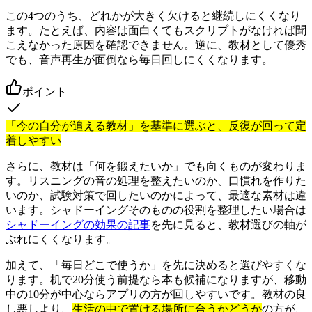
この4つのうち、どれかが大きく欠けると継続しにくくなり
ます。たとえば、内容は面白くてもスクリプトがなければ聞
こえなかった原因を確認できません。逆に、教材として優秀
でも、音声再生が面倒なら毎日回しにくくなります。
ポイント
「今の自分が追える教材」を基準に選ぶと、反復が回って定
着しやすい
さらに、教材は「何を鍛えたいか」でも向くものが変わりま
す。リスニングの音の処理を整えたいのか、口慣れを作りた
いのか、試験対策で回したいのかによって、最適な素材は違
います。シャドーイングそのものの役割を整理したい場合は
シャドーイングの効果の記事
を先に見ると、教材選びの軸が
ぶれにくくなります。
加えて、「毎日どこで使うか」を先に決めると選びやすくな
ります。机で20分使う前提なら本も候補になりますが、移動
中の10分が中心ならアプリの方が回しやすいです。教材の良
し悪しより、
生活の中で置ける場所に合うかどうか
の方が、