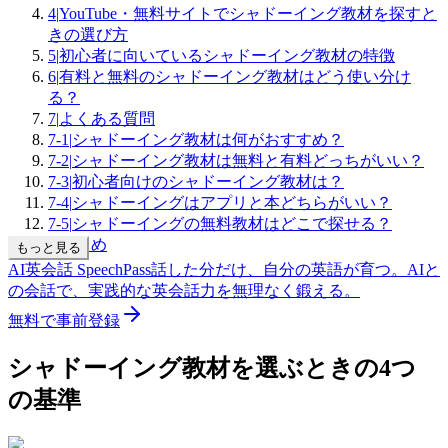
4
|
YouTube・無料サイトでシャドーイング教材を探すと
きの選び方
5
|
初心者に向いているシャドーイング教材の特徴
6
|
有料と無料のシャドーイング教材はどう使い分け
る？
7
|
よくある質問
7-1
|
シャドーイング教材は何がおすすめ？
7-2
|
シャドーイング教材は無料と有料どっちがいい？
7-3
|
初心者向けのシャドーイング教材は？
7-4
|
シャドーイングはアプリと本どちらがいい？
7-5
|
シャドーイングの無料教材はどこで探せる？
8
|
まとめ
もっと見る
AI英会話 SpeechPass
話した分だけ、自分の英語が育つ。
AIと
の会話で、実践的な英会話力を無理なく鍛える。
無料で事前登録
シャドーイング教材を選ぶときの4つ
の基準