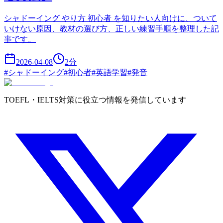
シャドーイング やり方 初心者 を知りたい人向けに、ついて
いけない原因、教材の選び方、正しい練習手順を整理した記
事です。
2026-04-08
2
分
#
シャドーイング
#
初心者
#
英語学習
#
発音
TOEFL・IELTS対策に役立つ情報を発信しています