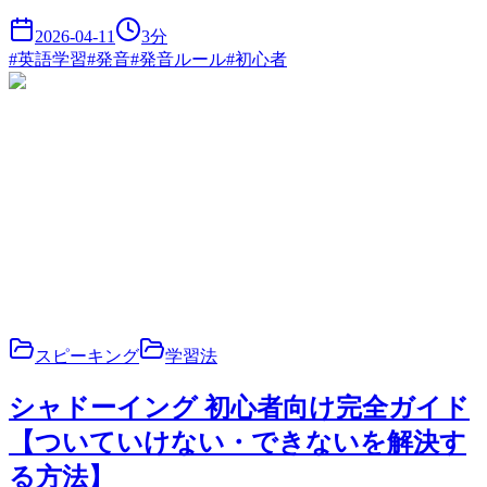
2026-04-11
3
分
#
英語学習
#
発音
#
発音ルール
#
初心者
スピーキング
学習法
シャドーイング 初心者向け完全ガイド
【ついていけない・できないを解決す
る方法】