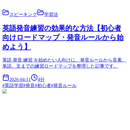
スピーキング
学習法
英語発音練習の効果的な方法【初心者
向けロードマップ・発音ルールから始
めよう】
英語 発音 練習 を始めたい人向けに、発音ルールから音素、
単語、文までの練習ロードマップを整理した記事です。
2026-04-11
4
分
#
英語学習
#
発音
#
初心者
#
発音ルール