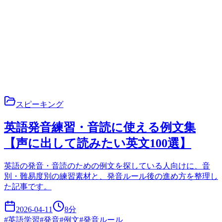
スピーキング
英語発音練習・音読に使える例文集
【声に出して読みたい英文100選】
英語の発音・音読のための例文を探している人向けに、音
別・難易度別の練習素材と、発音ルール後の進め方を整理し
た記事です。
2026-04-11
8
分
#
英語学習
#
発音
#
例文
#
発音ルール