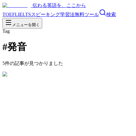
伝わる英語を、ここから
TOEFL
IELTS
スピーキング
学習法
無料ツール
検索
メニューを開く
Tag
#
発音
5
件の記事が見つかりました