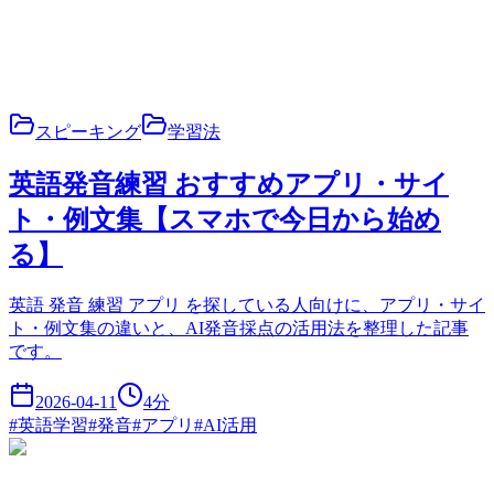
スピーキング
学習法
英語発音練習 おすすめアプリ・サイ
ト・例文集【スマホで今日から始め
る】
英語 発音 練習 アプリ を探している人向けに、アプリ・サイ
ト・例文集の違いと、AI発音採点の活用法を整理した記事
です。
2026-04-11
4
分
#
英語学習
#
発音
#
アプリ
#
AI活用