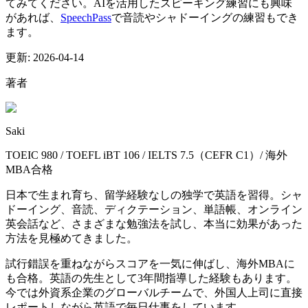
てみてください。AIを活用したスピーキング練習にも興味
があれば、
SpeechPass
で音読やシャドーイングの練習もでき
ます。
更新:
2026-04-14
著者
Saki
TOEIC 980 / TOEFL iBT 106 / IELTS 7.5（CEFR C1）/ 海外
MBA合格
日本で生まれ育ち、留学経験なしの独学で英語を習得。シャ
ドーイング、音読、ディクテーション、単語帳、オンライン
英会話など、さまざまな勉強法を試し、本当に効果があった
方法を見極めてきました。
試行錯誤を重ねながらスコアを一気に伸ばし、海外MBAに
も合格。英語の先生として3年間指導した経験もあります。
今では外資系企業のグローバルチームで、外国人上司に直接
レポートしながら英語で毎日仕事をしています。