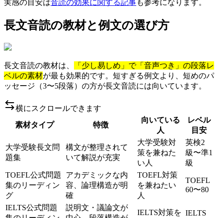
実感の目安は
音読の効果に関する記事
も参考になります。
長文音読の教材と例文の選び方
長文音読の教材は、
「少し易しめ」で「音声つき」の段落レ
ベルの素材
が最も効果的です。短すぎる例文より、短めのパ
ッセージ（3〜5段落）の方が長文音読には向いています。
横にスクロールできます
向いている
レベル
素材タイプ
特徴
人
目安
大学受験対
英検2
大学受験長文問
構文が整理されて
策を兼ねた
級〜準1
題集
いて解説が充実
い人
級
TOEFL公式問題
アカデミックな内
TOEFL対策
TOEFL
集のリーディン
容、論理構造が明
を兼ねたい
60〜80
グ
確
人
IELTS公式問題
説明文・議論文が
IELTS対策を
IELTS
集のリーディン
中心、段落構造が