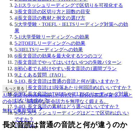
2-1
|
スラッシュリーディングで区切りを可視化する
3
|
長文音読の区切り方と回数の目安
4
|
長文音読の教材と例文の選び方
5
|
大学受験・TOEFL・IELTSリーディング対策への効
果
5-1
|
大学受験リーディングへの効果
5-2
|
TOEFLリーディングへの効果
5-3
|
IELTSリーディングへの効果
6
|
長文音読の効果を最大化する5つのコツ
7
|
長文音読でやってはいけない6つの失敗パターン
8
|
初心者でも続けやすい長文音読の1週間プラン
9
|
よくある質問（FAQ）
9-1
|
Q. 長文音読は普通の音読と何が違いますか？
9-2
|
Q. 長文音読は1段落あたり何回読めばいいですか？
もっと見る
9-3
|
Q. 長文音読はTOEFLやIELTSのリーディング対策
AI英会話 SpeechPass
話した分だけ、自分の英語が育つ。
AIと
になりますか？
の会話で、実践的な英会話力を無理なく鍛える。
9-4
|
Q. 長文音読の素材はどう選べばいいですか？
無料で事前登録
9-5
|
Q. スラッシュリーディングはどこで区切ればいい
ですか？
長文音読は普通の音読と何が違うのか
10
|
まとめ