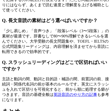
りにはならず、あくまで読む速度と理解度を上げる補助とし
て使ってください。
Q. 長文音読の素材はどう選べばいいですか？
「少し易しめ」「音声つき」「段落レベル（3〜5段落）」の
素材が最適です。辞書なしで80〜90%理解できるレベルを選
んでください。大学受験の長文問題集や、TOEFL・IELTSの
公式問題集リーディングは、内容理解を済ませてから音読に
転用できるので効率的です。
Q. スラッシュリーディングはどこで区切ればいい
ですか？
主語と動詞の間、動詞と目的語・補語の間、前置詞の前、接
続詞・関係代名詞の前が基本のルールです。英文にスラッシ
ュを入れて区切りを可視化すると、前から順に処理する癖が
つきます。音読の基礎全般は
英語音読のやり方の記事
も参考
になります。