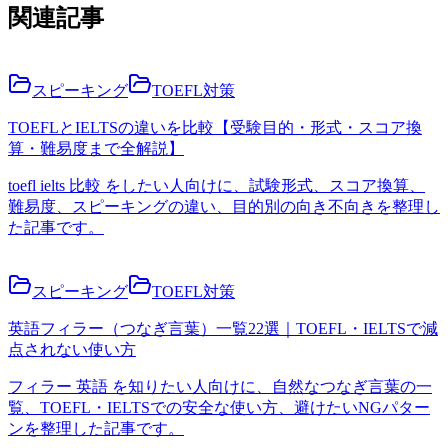
関連記事
スピーキング
TOEFL対策
TOEFLとIELTSの違いを比較【受験目的・形式・スコア換
算・難易度まで全解説】
toefl ielts 比較 をしたい人向けに、試験形式、スコア換算、
難易度、スピーキングの違い、目的別の向き不向きを整理し
た記事です。
スピーキング
TOEFL対策
英語フィラー（つなぎ言葉）一覧22選｜TOEFL・IELTSで減
点されない使い方
フィラー 英語 を知りたい人向けに、自然なつなぎ言葉の一
覧、TOEFL・IELTSでの安全な使い方、避けたいNGパター
ンを整理した記事です。