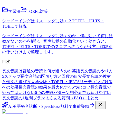
学習法
TOEFL対策
シャドーイングはリスニングに効く？TOEFL・IELTS・
TOEICで解説
シャドーイングはリスニングに効くのか、何に効いて何には
効かないのかを解説。音声知覚の自動化という効き方と、
TOEFL・IELTS・TOEICでのスコアへのつながり方、試験別
の使い分けまで整理します。
目次
長文音読は普通の音読と何が違うのか
英語長文音読のやり方
5ステップ
長文音読の区切り方と回数の目安
長文音読の教材
と例文の選び方
大学受験・TOEFL・IELTSリーディング対策
への効果
長文音読の効果を最大化する5つのコツ
長文音読で
やってはいけない6つの失敗パターン
初心者でも続けやすい
長文音読の1週間プラン
よくある質問（FAQ）
まとめ
AI英語発音診断・SpeechPass
無料で事前登録