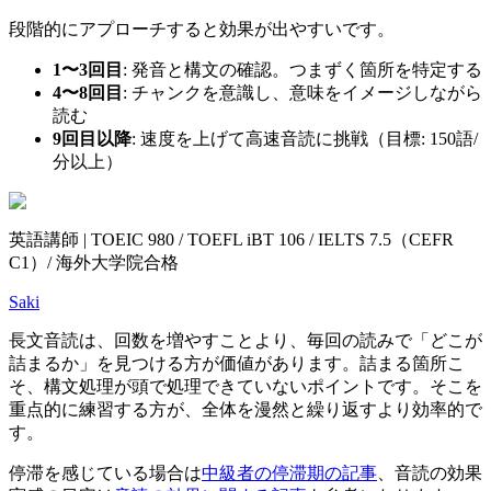
段階的にアプローチすると効果が出やすいです。
1〜3回目
: 発音と構文の確認。つまずく箇所を特定する
4〜8回目
: チャンクを意識し、意味をイメージしながら
読む
9回目以降
: 速度を上げて高速音読に挑戦（目標: 150語/
分以上）
英語講師 | TOEIC 980 / TOEFL iBT 106 / IELTS 7.5（CEFR
C1）/ 海外大学院合格
Saki
長文音読は、回数を増やすことより、毎回の読みで「どこが
詰まるか」を見つける方が価値があります。詰まる箇所こ
そ、構文処理が頭で処理できていないポイントです。そこを
重点的に練習する方が、全体を漫然と繰り返すより効率的で
す。
停滞を感じている場合は
中級者の停滞期の記事
、音読の効果