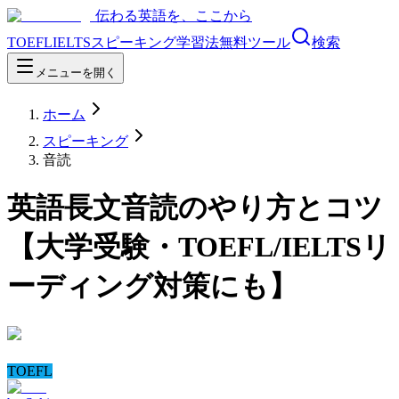
伝わる英語を、ここから
TOEFL
IELTS
スピーキング
学習法
無料ツール
検索
メニューを開く
ホーム
スピーキング
音読
英語長文音読のやり方とコツ
【大学受験・TOEFL/IELTSリ
ーディング対策にも】
TOEFL