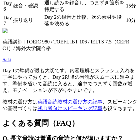
通し読みを録音し、つまずき箇所を
Day
録音・確認
15分
6
特定する
Day 2の録音と比較。次の素材や段
Day
振り返り
10分
7
落を決める
英語講師 | TOEIC 980 / TOEFL iBT 106 / IELTS 7.5（CEFR
C1）/ 海外大学院合格
Saki
Day 1の準備が最も大切です。内容理解とスラッシュ入れを
丁寧にやっておくと、Day 2以降の音読がスムーズに進みま
す。準備を省いて音読に入ると、途中でつまずく回数が増
え、モチベーションが下がりやすいです。
教材の選び方は
英語音読教材の選び方の記事
、スピーキング
の基礎づくりは
初心者向けスピーキング記事
も役立ちます。
よくある質問（FAQ）
Q. 長文音読は普通の音読と何が違いますか？