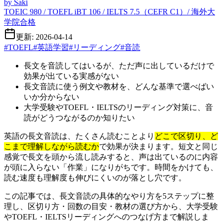
by
Saki
TOEIC 980 / TOEFL iBT 106 / IELTS 7.5（CEFR C1）/ 海外大
学院合格
更新: 2026-04-14
#
TOEFL
#
英語学習
#
リーディング
#
音読
長文を音読してはいるが、ただ声に出しているだけで
効果が出ている実感がない
長文音読に使う例文や教材を、どんな基準で選べばい
いか分からない
大学受験やTOEFL・IELTSのリーディング対策に、音
読がどうつながるのか知りたい
英語の長文音読は、たくさん読むことより
どこで区切り、ど
こまで理解しながら読むか
で効果が決まります。短文と同じ
感覚で長文を頭から流し読みすると、声は出ているのに内容
が頭に入らない「作業」になりがちです。時間をかけても、
読む速度も理解度も伸びにくいのが落とし穴です。
この記事では、長文音読の具体的なやり方を5ステップに整
理し、区切り方・回数の目安・教材の選び方から、大学受験
やTOEFL・IELTSリーディングへのつなげ方まで解説しま