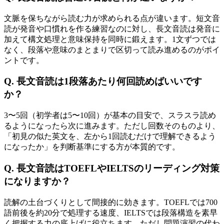
文脈を保ちながら読む力が求められる点が違います。短文音
読が発音や口慣れを作る練習なのに対し、長文音読は発音に
加えて構文処理と意味保持を同時に鍛えます。1文ずつでは
なく、段落や意味のまとまりで区切って読み進めるのがポイ
ントです。
Q. 長文音読は1段落あたり何回読めばいいです
か？
3〜5回（初学者は5〜10回）が基本の目安で、スラスラ読め
るようになったら次に進みます。ただし回数そのものより、
「初見の似た英文を、左から1回読むだけで理解できるよう
になったか」を判断基準にする方が本質的です。
Q. 長文音読はTOEFLやIELTSのリーディング対策
になりますか？
読解の土台づくりとして間接的に効きます。TOEFLでは700
語前後を約20分で処理する速度、IELTSでは段落構造を素早
く把握する力の底上げに役立ちます。ただし問題演習の代わ