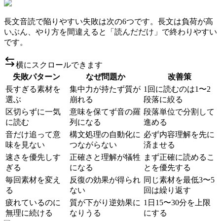
長文音読で陥りやすい失敗は次の6つです。長文は負荷が高
いぶん、やり方を間違えると「読んだだけ」で終わりやすい
です。
横にスクロールできます
失敗パターン
なぜ問題か
改善策
長すぎる素材を
集中力が持たず質が
1回に読むのは1〜2
選ぶ
崩れる
段落に絞る
区切らずに一気
意味を保てず音の羅
段落単位で分割して
に読む
列になる
進める
音だけ追って意
構文処理の自動化に
必ず内容理解を先に
味を見ない
つながらない
済ませる
速さを優先しす
正確さと理解が犠牲
まず正確に読めるこ
ぎる
になる
とを優先する
毎回素材を変え
反復の効果が得られ
同じ素材を最低3〜5
る
ない
回は繰り返す
疲れているのに
質が下がり逆効果に
1日15〜30分を上限
無理に続ける
なりうる
にする