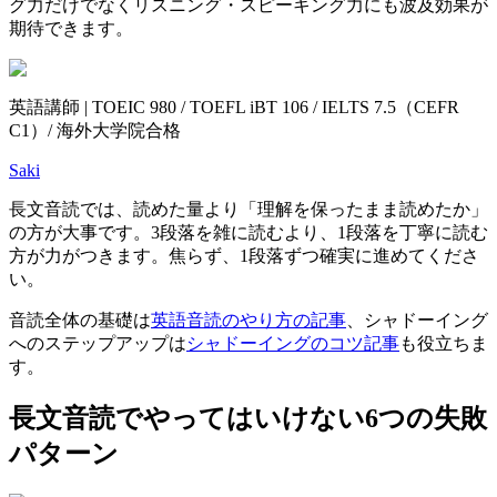
グ力だけでなくリスニング・スピーキング力にも波及効果が
期待できます。
英語講師 | TOEIC 980 / TOEFL iBT 106 / IELTS 7.5（CEFR
C1）/ 海外大学院合格
Saki
長文音読では、読めた量より「理解を保ったまま読めたか」
の方が大事です。3段落を雑に読むより、1段落を丁寧に読む
方が力がつきます。焦らず、1段落ずつ確実に進めてくださ
い。
音読全体の基礎は
英語音読のやり方の記事
、シャドーイング
へのステップアップは
シャドーイングのコツ記事
も役立ちま
す。
長文音読でやってはいけない6つの失敗
パターン