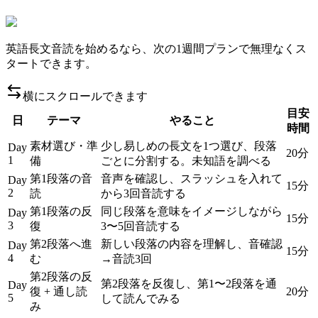
英語長文音読を始めるなら、次の1週間プランで無理なくス
タートできます。
横にスクロールできます
目安
日
テーマ
やること
時間
素材選び・準
少し易しめの長文を1つ選び、段落
Day
20分
1
備
ごとに分割する。未知語を調べる
第1段落の音
音声を確認し、スラッシュを入れて
Day
15分
2
読
から3回音読する
第1段落の反
同じ段落を意味をイメージしながら
Day
15分
3
復
3〜5回音読する
第2段落へ進
新しい段落の内容を理解し、音確認
Day
15分
4
む
→音読3回
第2段落の反
第2段落を反復し、第1〜2段落を通
Day
復 + 通し読
20分
5
して読んでみる
み