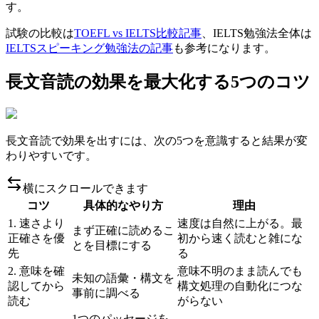
す。
試験の比較は
TOEFL vs IELTS比較記事
、IELTS勉強法全体は
IELTSスピーキング勉強法の記事
も参考になります。
長文音読の効果を最大化する5つのコツ
長文音読で効果を出すには、次の5つを意識すると結果が変
わりやすいです。
横にスクロールできます
コツ
具体的なやり方
理由
1. 速さより
速度は自然に上がる。最
まず正確に読めるこ
正確さを優
初から速く読むと雑にな
とを目標にする
先
る
2. 意味を確
意味不明のまま読んでも
未知の語彙・構文を
認してから
構文処理の自動化につな
事前に調べる
読む
がらない
1つのパッセージを