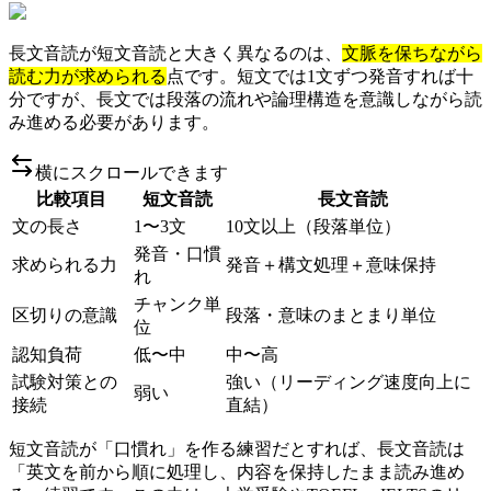
長文音読が短文音読と大きく異なるのは、
文脈を保ちながら
読む力が求められる
点です。短文では1文ずつ発音すれば十
分ですが、長文では段落の流れや論理構造を意識しながら読
み進める必要があります。
横にスクロールできます
比較項目
短文音読
長文音読
文の長さ
1〜3文
10文以上（段落単位）
発音・口慣
求められる力
発音＋構文処理＋意味保持
れ
チャンク単
区切りの意識
段落・意味のまとまり単位
位
認知負荷
低〜中
中〜高
試験対策との
強い（リーディング速度向上に
弱い
接続
直結）
短文音読が「口慣れ」を作る練習だとすれば、長文音読は
「英文を前から順に処理し、内容を保持したまま読み進め