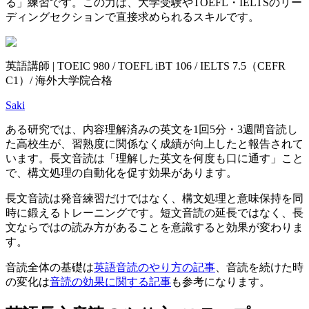
る」練習です。この力は、大学受験やTOEFL・IELTSのリー
ディングセクションで直接求められるスキルです。
英語講師 | TOEIC 980 / TOEFL iBT 106 / IELTS 7.5（CEFR
C1）/ 海外大学院合格
Saki
ある研究では、内容理解済みの英文を1回5分・3週間音読し
た高校生が、習熟度に関係なく成績が向上したと報告されて
います。長文音読は「理解した英文を何度も口に通す」こと
で、構文処理の自動化を促す効果があります。
長文音読は発音練習だけではなく、構文処理と意味保持を同
時に鍛えるトレーニングです。短文音読の延長ではなく、長
文ならではの読み方があることを意識すると効果が変わりま
す。
音読全体の基礎は
英語音読のやり方の記事
、音読を続けた時
の変化は
音読の効果に関する記事
も参考になります。