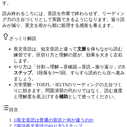
す。
読み終わるころには、音読を作業で終わらせず、リーディン
グ力の土台づくりとして実践できるようになります。返り読
みが減り、英文を前から順に処理する感覚も養えます。
ざっくり解説
長文音読は、短文音読と違って
文脈
を保ちながら読む
練習です。区切り方と理解の質が、効果を大きく左右
します。
やり方は「分割→理解→音確認→音読→振り返り」の
5
ステップ
。1段落を3〜5回、すらすら読めたら次へ進み
ましょう。
大学受験・TOEFL・IELTSのリーディングの土台づく
りに効きます。問題演習の代わりではなく、読む速度
と理解度を底上げする
補助
として使ってください。
目次
1
|
長文音読は普通の音読と何が違うのか
2
|
英語長文音読のやり方5ステップ