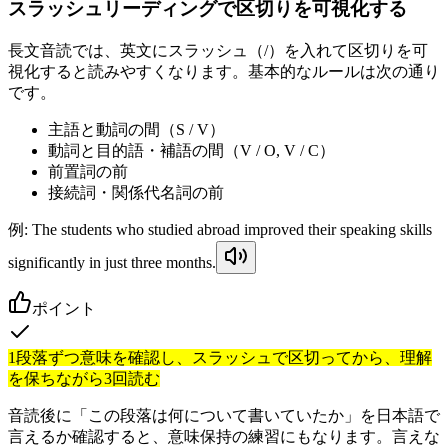
スラッシュリーディングで区切りを可視化する
長文音読では、英文にスラッシュ（/）を入れて区切りを可
視化すると読みやすくなります。基本的なルールは次の通り
です。
主語と動詞の間（S / V）
動詞と目的語・補語の間（V / O, V / C）
前置詞の前
接続詞・関係代名詞の前
例:
The students who studied abroad improved their speaking skills
significantly in just three months.
ポイント
1段落ずつ意味を確認し、スラッシュで区切ってから、理解
を保ちながら3回読む
音読後に「この段落は何について書いていたか」を日本語で
言えるか確認すると、意味保持の練習にもなります。言えな