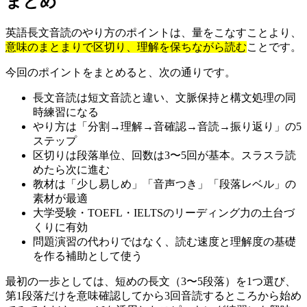
まとめ
英語長文音読のやり方のポイントは、量をこなすことより、
意味のまとまりで区切り、理解を保ちながら読む
ことです。
今回のポイントをまとめると、次の通りです。
長文音読は短文音読と違い、文脈保持と構文処理の同
時練習になる
やり方は「分割→理解→音確認→音読→振り返り」の5
ステップ
区切りは段落単位、回数は3〜5回が基本。スラスラ読
めたら次に進む
教材は「少し易しめ」「音声つき」「段落レベル」の
素材が最適
大学受験・TOEFL・IELTSのリーディング力の土台づ
くりに有効
問題演習の代わりではなく、読む速度と理解度の基礎
を作る補助として使う
最初の一歩としては、短めの長文（3〜5段落）を1つ選び、
第1段落だけを意味確認してから3回音読するところから始め