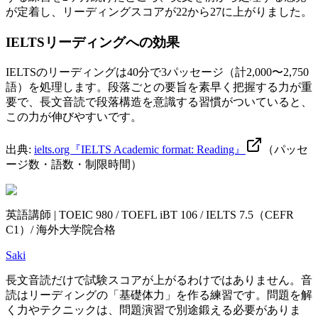
が定着し、リーディングスコアが22から27に上がりました。
IELTSリーディングへの効果
IELTSのリーディングは40分で3パッセージ（計2,000〜2,750
語）を処理します。段落ごとの要旨を素早く把握する力が重
要で、長文音読で段落構造を意識する習慣がついていると、
この力が伸びやすいです。
出典:
ielts.org『IELTS Academic format: Reading』
（パッセ
ージ数・語数・制限時間）
英語講師 | TOEIC 980 / TOEFL iBT 106 / IELTS 7.5（CEFR
C1）/ 海外大学院合格
Saki
長文音読だけで試験スコアが上がるわけではありません。音
読はリーディングの「基礎体力」を作る練習です。問題を解
く力やテクニックは、問題演習で別途鍛える必要がありま