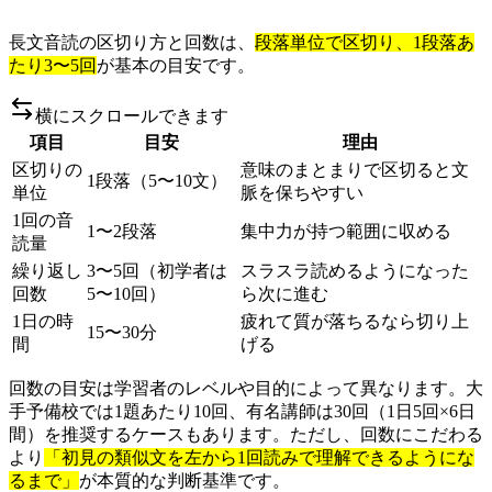
長文音読の区切り方と回数は、
段落単位で区切り、1段落あ
たり3〜5回
が基本の目安です。
横にスクロールできます
項目
目安
理由
区切りの
意味のまとまりで区切ると文
1段落（5〜10文）
単位
脈を保ちやすい
1回の音
1〜2段落
集中力が持つ範囲に収める
読量
繰り返し
3〜5回（初学者は
スラスラ読めるようになった
回数
5〜10回）
ら次に進む
1日の時
疲れて質が落ちるなら切り上
15〜30分
間
げる
回数の目安は学習者のレベルや目的によって異なります。大
手予備校では1題あたり10回、有名講師は30回（1日5回×6日
間）を推奨するケースもあります。ただし、回数にこだわる
より
「初見の類似文を左から1回読みで理解できるようにな
るまで」
が本質的な判断基準です。