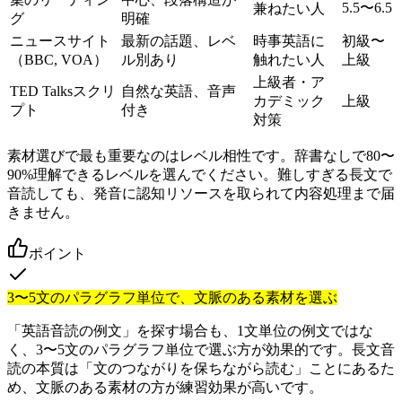
5.5〜6.5
兼ねたい人
グ
明確
ニュースサイト
最新の話題、レベ
時事英語に
初級〜
（BBC, VOA）
ル別あり
触れたい人
上級
上級者・ア
TED Talksスクリ
自然な英語、音声
カデミック
上級
プト
付き
対策
素材選びで最も重要なのはレベル相性です。辞書なしで80〜
90%理解できるレベルを選んでください。難しすぎる長文で
音読しても、発音に認知リソースを取られて内容処理まで届
きません。
ポイント
3〜5文のパラグラフ単位で、文脈のある素材を選ぶ
「英語音読の例文」を探す場合も、1文単位の例文ではな
く、3〜5文のパラグラフ単位で選ぶ方が効果的です。長文音
読の本質は「文のつながりを保ちながら読む」ことにあるた
め、文脈のある素材の方が練習効果が高いです。