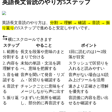
英語長文音読のやり方5ステップ
英語長文音読のやり方は、
分割 → 理解 → 確認 → 音読 → 振
り返り
の5ステップで進めると安定しやすいです。
横にスクロールできます
ステップ
やること
ポイント
1. 範囲を
長文を段落や意味のまと
1回に読むのは1〜2段
分割する
まりで分ける
落が目安
2. 内容を
未知の単語・文法を調
スラッシュで区切りを
理解する
べ、意味を把握する
入れると読みやすい
3. 音を確
音声を聞いて発音・リズ
音声がない場合はAI読
認する
ム・区切りを確認する
み上げツールを活用
4. 音読す
チャンクごとに意味をイ
速さより正確さと理解
る
メージしながら声に出す
を優先する
5. 振り返
つまずいた箇所を確認
音読後に内容を思い出
る
し、部分的に再音読する
せるか確認する