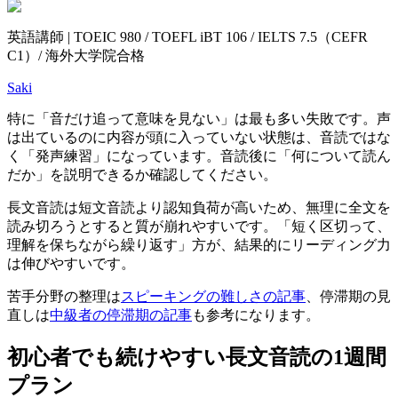
英語講師 | TOEIC 980 / TOEFL iBT 106 / IELTS 7.5（CEFR
C1）/ 海外大学院合格
Saki
特に「音だけ追って意味を見ない」は最も多い失敗です。声
は出ているのに内容が頭に入っていない状態は、音読ではな
く「発声練習」になっています。音読後に「何について読ん
だか」を説明できるか確認してください。
長文音読は短文音読より認知負荷が高いため、無理に全文を
読み切ろうとすると質が崩れやすいです。「短く区切って、
理解を保ちながら繰り返す」方が、結果的にリーディング力
は伸びやすいです。
苦手分野の整理は
スピーキングの難しさの記事
、停滞期の見
直しは
中級者の停滞期の記事
も参考になります。
初心者でも続けやすい長文音読の1週間
プラン