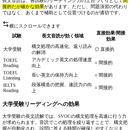
長文音読は、各試験のリーディング力の土台づくりとして
間
接的だが確かな効果
があります。ただし、問題演習の代わり
ではなく、あくまで補助として位置づけるのが適切です。
横にスクロールできます
直接効果/間接
試験
長文音読が効く領域
効果
構文処理の高速化、返り読み
大学受験
◎ 直接的
の解消
アカデミック英文の処理速度
TOEFL
○ 間接的
Reading
向上
TOEFL
長い英文の保持力向上
○ 間接的
Listening
段落構造の把握、速読力の向
IELTS
○ 間接的
Reading
上
大学受験リーディングへの効果
大学受験の長文読解では、SVOCの構文処理を高速に行う力
が求められます。音読でこの処理を繰り返すことで、構文把
握が自動化され、設問に答える時間が確保しやすくなりま