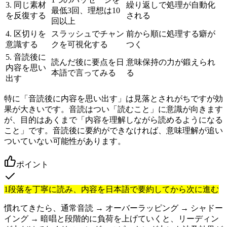
3. 同じ素材
繰り返しで処理が自動化
最低3回、理想は10
を反復する
される
回以上
4. 区切りを
スラッシュでチャン
前から順に処理する癖が
意識する
クを可視化する
つく
5. 音読後に
読んだ後に要点を日
意味保持の力が鍛えられ
内容を思い
本語で言ってみる
る
出す
特に「音読後に内容を思い出す」は見落とされがちですが効
果が大きいです。音読はつい「読むこと」に意識が向きます
が、目的はあくまで「内容を理解しながら読めるようになる
こと」です。音読後に要約ができなければ、意味理解が追い
ついていない可能性があります。
ポイント
1段落を丁寧に読み、内容を日本語で要約してから次に進む
慣れてきたら、通常音読 → オーバーラッピング → シャドー
イング → 暗唱と段階的に負荷を上げていくと、リーディン