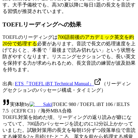
す。大手予備校でも、高3の夏以降に毎日1題の長文を音読す
る習慣が推奨されています。
TOEFLリーディングへの効果
TOEFLのリーディングは
700語前後のアカデミック英文を約
20分で処理する
必要があります。音読で長文の処理速度を上
げておくと、本番で「最後まで読み切れない」という状態を
防ぎやすくなります。リスニングセクションでも、長い英文
を保持する力が求められるため、長文音読の練習が波及効果
を持ちます。
出典:
ETS『TOEFL iBT Technical Manual』
（リーディン
グセクションのパッセージ構成・タイミング）
実体験
by
Saki
|
TOEIC 980 / TOEFL iBT 106 / IELTS
7.5（CEFR C1）/ 海外MBA合格
TOEFL対策を始めた頃、リーディングの返り読みが癖にな
っていて、700語のパッセージを読むのに12分以上かかって
いました。試験対策用の長文を毎朝15分ずつ段落単位で音読
する練習を2ヶ月続けたところ、英文を前から処理する感覚