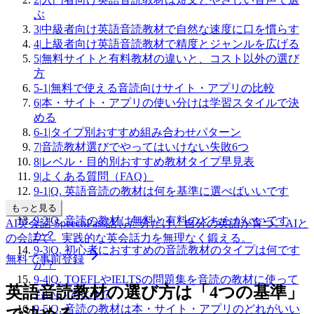
ぶ
3
|
中級者向け英語音読教材で自然な速度に口を慣らす
4
|
上級者向け英語音読教材で精度とジャンルを広げる
5
|
無料サイトと有料教材の違いと、コスト以外の選び
方
5-1
|
無料で使える音読向けサイト・アプリの比較
6
|
本・サイト・アプリの使い分けは学習スタイルで決
める
6-1
|
タイプ別おすすめ組み合わせパターン
7
|
音読教材選びでやってはいけない失敗6つ
8
|
レベル・目的別おすすめ教材タイプ早見表
9
|
よくある質問（FAQ）
9-1
|
Q. 英語音読の教材は何を基準に選べばいいです
か？
もっと見る
9-2
|
Q. 音読の教材は無料と有料のどちらがいいです
AI英会話 SpeechPass
話した分だけ、自分の英語が育つ。
AIと
か？
の会話で、実践的な英会話力を無理なく鍛える。
9-3
|
Q. 初心者におすすめの音読教材のタイプは何です
無料で事前登録
か？
9-4
|
Q. TOEFLやIELTSの問題集を音読の教材に使って
英語音読教材の選び方は「4つの基準」
もいいですか？
9-5
|
Q. 音読の教材は本・サイト・アプリのどれがいい