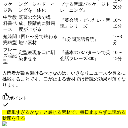
15〜
ッケー
ング・シャドーイ
プする音読パッケージト
20分
ジ系
ングを一体化
レーニング』
中学教
既習の文法で構
『英会話・ぜったい・音
10〜
科書ベ
成、段階的に難易
読』シリーズ
15分
ース
度が上がる
短時間
1回1〜3分で終わる
1〜3
『1分間英語音読』
完結型
短い素材
分
フレー
定型表現を口に馴
『基本の78パターンで英
10〜
ズ暗記
染ませる
会話フレーズ800』
15分
型
入門者が最も避けるべきなのは、いきなりニュースや長文に
挑戦することです。口が止まる素材では音読の効果が薄くな
ります。
ポイント
「簡単すぎるかな」と感じる素材で、毎日止まらずに読める
状態を作る