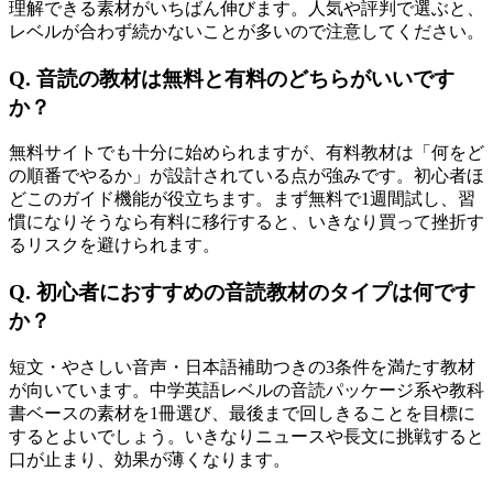
理解できる素材がいちばん伸びます。人気や評判で選ぶと、
レベルが合わず続かないことが多いので注意してください。
Q. 音読の教材は無料と有料のどちらがいいです
か？
無料サイトでも十分に始められますが、有料教材は「何をど
の順番でやるか」が設計されている点が強みです。初心者ほ
どこのガイド機能が役立ちます。まず無料で1週間試し、習
慣になりそうなら有料に移行すると、いきなり買って挫折す
るリスクを避けられます。
Q. 初心者におすすめの音読教材のタイプは何です
か？
短文・やさしい音声・日本語補助つきの3条件を満たす教材
が向いています。中学英語レベルの音読パッケージ系や教科
書ベースの素材を1冊選び、最後まで回しきることを目標に
するとよいでしょう。いきなりニュースや長文に挑戦すると
口が止まり、効果が薄くなります。