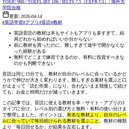
TOEIC 980 / TOEFL iBT 106 / IELTS 7.5（CEFR C1）/ 海外大
学院合格
更新: 2026-04-14
#
英語学習
#
アプリ
#
音読
#
教材
英語音読の教材は本もサイトもアプリも多すぎて、結
局どれから始めればいいか分からない
前に教材を買ったのに、難しすぎて途中で開かなくな
った経験がある
無料でどこまで練習できるのか、有料に投資すべきな
のかも判断できない
音読は同じ15分でも、教材が自分のレベルに合っているかど
うかで伸びが大きく変わります。難しすぎる素材を選ぶと口
が止まって「読む作業」になり、合わないまま我慢して続け
ても、お金と時間だけが減っていきます。
この記事では、音読に使える教材を本・サイト・アプリの3
タイプに分け、レベル別の選び方と無料・有料の使い分けま
で整理しました。ポイントは、
有名な教材より、自分のレベ
ルに合っていて毎日続けられる教材を選ぶこと
。教材の種類
より「毎日回せるか」が結果を左右します。