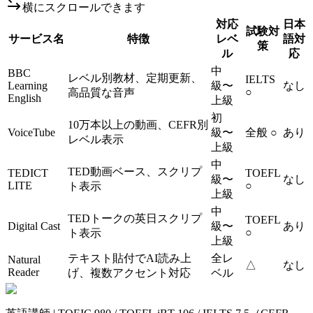
横にスクロールできます
対応
日本
試験対
サービス名
特徴
レベ
語対
策
ル
応
中
BBC
レベル別教材、定期更新、
IELTS
Learning
級〜
なし
○
高品質な音声
English
上級
初
10万本以上の動画、CEFR別
VoiceTube
級〜
全般 ○
あり
レベル表示
上級
中
TED動画ベース、スクリプ
TEDICT
TOEFL
級〜
なし
LITE
○
ト表示
上級
中
TEDトークの英日スクリプ
TOEFL
Digital Cast
級〜
あり
○
ト表示
上級
テキスト貼付でAI読み上
全レ
Natural
△
なし
Reader
げ、複数アクセント対応
ベル