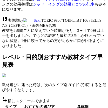
ングの効果整理は
シャドーイングの効果とコツの記事
も参考
になります。
実体験
by
Saki
|
TOEIC 980 / TOEFL iBT 106 / IELTS
7.5（CEFR C1）/ 海外MBA合格
教材を2週間ごとに変えていた時期があり、3ヶ月で6冊以上
手を出しました。でもどの教材も最初の3章しか終わってい
ない状態。1冊に絞ってからの方が明らかに口が回るように
なりました。
レベル・目的別おすすめ教材タイプ早
見表
教材選びに迷った時は、次のタイプ別ガイドで判断すると選
びやすくなります。
横にスクロールできます
タイプ
おすすめの選び方
具体例