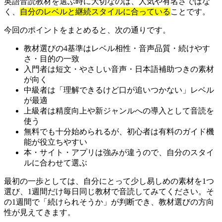
英語音読教材を選ぶ時に大切なのは、人気や有名さではな
く、
自分のレベルと継続スタイルに合っている
ことです。
今回のポイントをまとめると、次の通りです。
教材選びの4基準はレベル相性・音声品質・続けやす
さ・目的の一致
入門者は短文・やさしい音声・日本語補助つきの素材
が向く
中級者は「理解できるけど口が追いつかない」レベル
が最適
上級者は精度向上や新ジャンルへの導入として音読を
使う
無料でも十分始められるが、初心者は有料のガイド機
能が役立ちやすい
本・サイト・アプリは強みが違うので、自分のスタイ
ルに合わせて選ぶ
最初の一歩としては、自分にとって少し易しめの素材を1つ
選び、1週間だけ毎日同じ教材で音読してみてください。そ
の1週間で「続けられそうか」が判断でき、教材選びの方向
性が見えてきます。