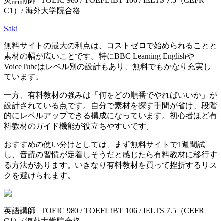
英語講師 | TOEIC 980 / TOEFL iBT 106 / IELTS 7.5（CEFR
C1）/ 海外大学院合格
Saki
無料サイトの最大の利点は、コストゼロで始められることと
素材の幅が広いことです。特にBBC Learning Englishや
VoiceTubeはレベル別の設計もあり、無料でもかなり充実し
ています。
一方、有料教材の強みは「何をどの順番でやればいいか」が
設計されている点です。自分で素材を探す手間が省け、段階
的にレベルアップできる構成になっています。初心者ほど有
料教材のガイド機能が役立ちやすいです。
おすすめの使い分けとしては、まず無料サイトで1週間試
し、音読の習慣が定着しそうだと感じたら有料教材に移行す
る方法があります。いきなり有料教材を買って挫折するリス
クを避けられます。
英語講師 | TOEIC 980 / TOEFL iBT 106 / IELTS 7.5（CEFR
C1）/ 海外大学院合格