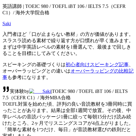
英語講師 | TOEIC 980 / TOEFL iBT 106 / IELTS 7.5（CEFR
C1）/ 海外大学院合格
Saki
入門者ほど「口が止まらない教材」の方が価値があります。
スラスラ読める素材で繰り返す方が口慣れが早く進みます。
まずは中学英語レベルの素材を1冊選んで、最後まで回しき
ることを目標にしてみてください。
スピーキングの基礎づくりは
初心者向けスピーキング記事
、
オーバーラッピングとの違いは
オーバーラッピングの比較記
事
も参考になります。
実体験
by
Saki
|
TOEIC 980 / TOEFL iBT 106 / IELTS
7.5（CEFR C1）/ 海外MBA合格
TOEFL対策を始めた頃、評判の良い音読教材を3冊同時に買
ったことがあります。結果は全部1週間で放置。その後、中
学レベルの音読パッケージ1冊に絞って毎朝15分だけ読み続
けたところ、2ヶ月でリスニングスコアが4点上がりました。
「簡単な素材を1つだけ、毎日」が音読教材選びの鉄則だと
実感しました。