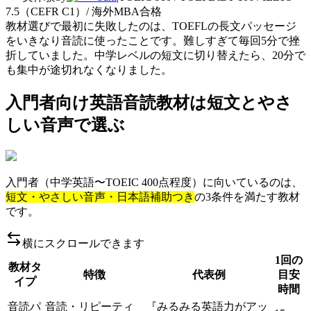
7.5（CEFR C1）/ 海外MBA合格
教材選びで最初に失敗したのは、TOEFLの長文パッセージ
をいきなり音読に使ったことです。難しすぎて毎回5分で挫
折していました。中学レベルの短文に切り替えたら、20分で
も集中が途切れなくなりました。
入門者向け英語音読教材は短文とやさ
しい音声で選ぶ
入門者（中学英語〜TOEIC 400点程度）に向いているのは、
短文・やさしい音声・日本語補助つき
の3条件を満たす教材
です。
横にスクロールできます
1回の
教材タ
特徴
代表例
目安
イプ
時間
音読パ
音読・リピーティ
『みるみる英語力がアッ