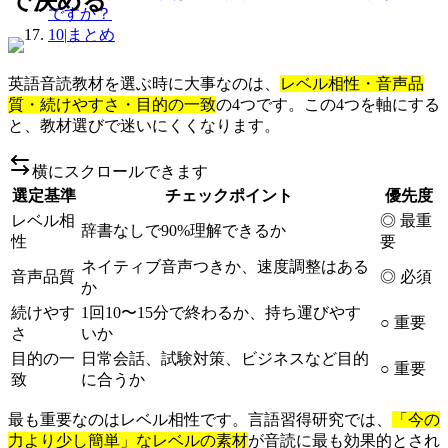
で決める
ですか？
10
|
まとめ
英語音読教材を選ぶ時に大事なのは、
レベル相性・音声品
質・続けやすさ・目的の一致
の4つです。この4つを軸にする
と、教材選びで迷いにくくなります。
横にスクロールできます
選定基準
チェックポイント
優先度
レベル相
◎ 最重
辞書なしで90%理解できるか
性
要
ネイティブ音声つきか、速度調整はある
音声品質
◎ 必須
か
続けやす
1回10〜15分で終わるか、持ち運びやす
○ 重要
さ
いか
目的の一
日常会話、試験対策、ビジネスなど目的
○ 重要
致
に合うか
最も重要なのはレベル相性です。言語習得研究では、
「今の
力より少し簡単」なレベルの素材
が音読に最も効果的とされ