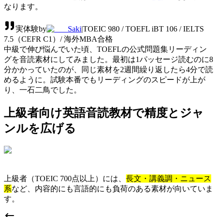
なります。
実体験
by
Saki
|
TOEIC 980 / TOEFL iBT 106 / IELTS
7.5（CEFR C1）/ 海外MBA合格
中級で伸び悩んでいた頃、TOEFLの公式問題集リーディン
グを音読素材にしてみました。最初は1パッセージ読むのに8
分かかっていたのが、同じ素材を2週間繰り返したら4分で読
めるように。試験本番でもリーディングのスピードが上が
り、一石二鳥でした。
上級者向け英語音読教材で精度とジャ
ンルを広げる
上級者（TOEIC 700点以上）には、
長文・講義調・ニュース
系
など、内容的にも言語的にも負荷のある素材が向いていま
す。