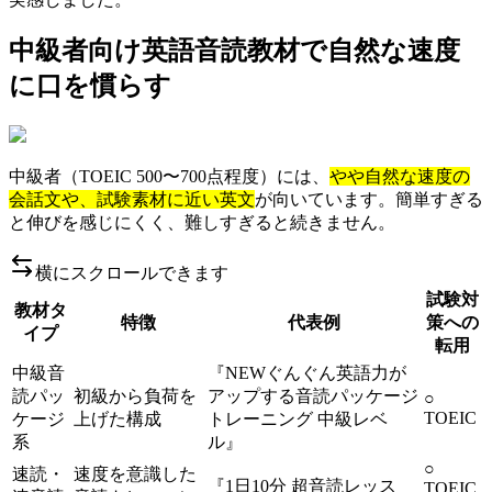
中級者向け英語音読教材で自然な速度
に口を慣らす
中級者（TOEIC 500〜700点程度）には、
やや自然な速度の
会話文や、試験素材に近い英文
が向いています。簡単すぎる
と伸びを感じにくく、難しすぎると続きません。
横にスクロールできます
試験対
教材タ
特徴
代表例
策への
イプ
転用
中級音
『NEWぐんぐん英語力が
読パッ
初級から負荷を
アップする音読パッケージ
○
TOEIC
ケージ
上げた構成
トレーニング 中級レベ
系
ル』
○
速読・
速度を意識した
『1日10分 超音読レッス
TOEIC