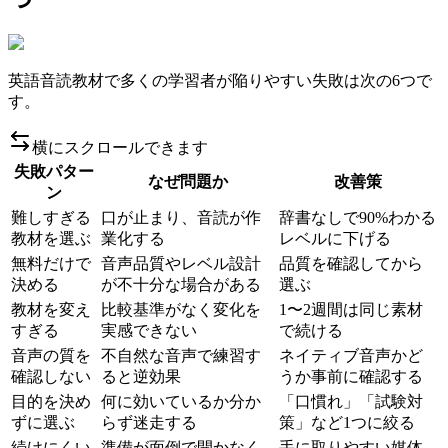
英語音読教材で多くの学習者が陥りやすい失敗は次の6つで
す。
横にスクロールできます
失敗パター
なぜ問題か
改善策
ン
難しすぎる
口が止まり、音読が作
辞書なしで90%わかる
教材を選ぶ
業化する
レベルに下げる
無料だけで
音声品質やレベル設計
品質を確認してから
決める
が不十分な場合がある
選ぶ
教材を変え
比較基準がなく変化を
1〜2週間は同じ素材
すぎる
実感できない
で続ける
音声の質を
不自然な音声で練習す
ネイティブ音声かど
確認しない
ると逆効果
うか事前に確認する
目的を決め
何に効いているか分か
「口慣れ」「試験対
ずに選ぶ
らず迷走する
策」など1つに絞る
続けにくい
準備が面倒で開かなく
手に取りやすい媒体