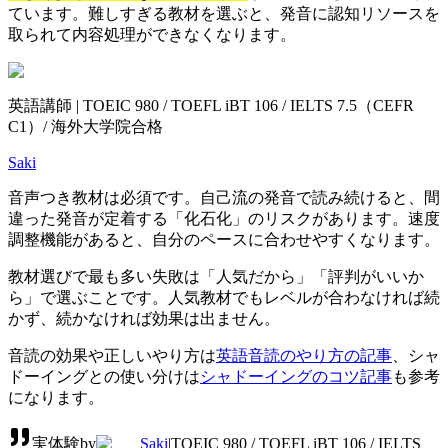
ています。難しすぎる教材を選ぶと、発音に認知リソースを
取られて内容処理ができなくなります。
英語講師 | TOEIC 980 / TOEFL iBT 106 / IELTS 7.5（CEFR
C1）/ 海外大学院合格
Saki
音声つき教材は必須です。自己流の発音で読み続けると、間
違った発音が定着する「化石化」のリスクがあります。速度
調整機能があると、自分のペースに合わせやすくなります。
教材選びで最も多い失敗は「人気だから」「評判がいいか
ら」で選ぶことです。人気教材でもレベルが合わなければ続
かず、続かなければ効果は出ません。
音読の効果や正しいやり方は
英語音読のやり方の記事
、シャ
ドーイングとの使い分けは
シャドーイングのコツ記事
も参考
になります。
実体験
by
Saki
|
TOEIC 980 / TOEFL iBT 106 / IELTS