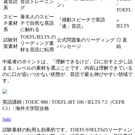
速音読
音読トレーニン
/
ン』
系
グ
TOEFL
スピー
著名人のスピー
『感動スピーチで英語
○
チ素材
チで自然な英語
IELTS
「速」音読』
系
に触れる
TOEFL/IELTS の
試験対
公式問題集のリーディング
◎ 直
リーディング素
策素材
パッセージ
結
材を音読に転用
中級者のポイントは、「理解できるけど、口に出すと少し詰
まる」レベルの素材を選ぶことです。内容は理解できている
のに口が追いつかない状態が、音読で最も伸びやすい領域で
す。
英語講師 | TOEIC 980 / TOEFL iBT 106 / IELTS 7.5（CEFR
C1）/ 海外大学院合格
Saki
試験素材の転用も効果的です。TOEFLやIELTSのリーディン