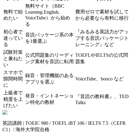
無料サイト（BBC
無料で始
費用ゼロで素材を試して
Learning English,
VoiceTube）から始め
めたい
から必要なら有料に移行
る
初心者で
『みるみる英語力がアッ
音読パッケージ系の本
迷ってい
プする音読パッケージト
を1冊選ぶ
る
レーニング』など
試験対策
公式問題集のリーディ
TOEFLやIELTSの公式問
と兼ねた
ング素材を音読に転用
題集
い
スマホで
録音・管理機能のある
隙間時間
VoiceTube、booco など
アプリを選ぶ
に
上級者で
発音・イントネーショ
『音読の教科書』、TED
精度を上
ン特化の教材
Talks
げたい
英語講師 | TOEIC 980 / TOEFL iBT 106 / IELTS 7.5（CEFR
C1）/ 海外大学院合格