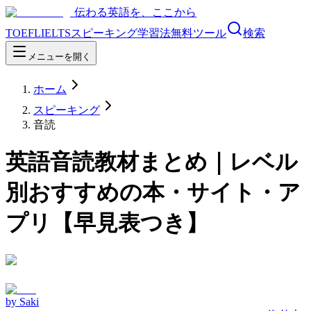
伝わる英語を、ここから
TOEFL
IELTS
スピーキング
学習法
無料ツール
検索
メニューを開く
ホーム
スピーキング
音読
英語音読教材まとめ｜レベル
別おすすめの本・サイト・ア
プリ【早見表つき】
by
Saki