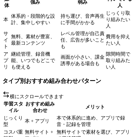
強み
弱み
体
人
じっくり取
体系的・段階的な設
持ち運び、音声再生
本
り組みたい
計、集中しやすい
に手間がかかる
人
サ
レベル管理が自己責
無料、素材が豊富、
費用を抑え
イ
任、広告が多いこと
最新コンテンツ
たい人
ト
も
ア
継続管理、録音機
隙間時間で
画面が小さい、課金
プ
能、いつでもどこで
取り組みた
誘導がある場合も
リ
も使える
い人
タイプ別おすすめ組み合わせパターン
横にスクロールできます
学習スタ
おすすめ組み
メリット
イル
合わせ
じっくり
本で体系的に進め、アプリで録
本 + アプリ
型
音・記録を管理
コスパ重
無料サイト +
無料サイトで素材を選び、アプリ