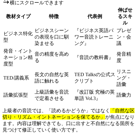
横にスクロールできます
伸ばせ
教材タイプ
特徴
代表例
るスキ
ル
ビジネスシーン
『ビジネス英語パ
プレゼ
ビジネス特化
の表現を口に馴
ワー音読トレーニ
ン・会
型
染ませる
ング』
議
発音・イント
音の精度を高め
発音精
ネーション精
『音読の教科書』
る
度
度型
リスニ
長文の自然な英
TED Talksの公式ス
TED/講義系
ング・
語に触れる
クリプト
語彙
上級語彙を音読
『改訂版 究極の英
語彙拡張型
語彙力
で定着させる
単語 Vol.3』
上級者の音読では、「読めるかどうか」ではなく
「自然な区
切り・リズム・イントネーションを保てるか」
が焦点になり
ます。内容は理解できても、口に出すと不自然になる箇所を
見つけて修正していく使い方です。