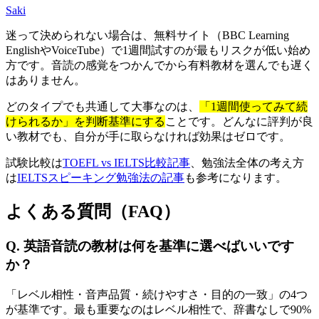
Saki
迷って決められない場合は、無料サイト（BBC Learning
EnglishやVoiceTube）で1週間試すのが最もリスクが低い始め
方です。音読の感覚をつかんでから有料教材を選んでも遅く
はありません。
どのタイプでも共通して大事なのは、
「1週間使ってみて続
けられるか」を判断基準にする
ことです。どんなに評判が良
い教材でも、自分が手に取らなければ効果はゼロです。
試験比較は
TOEFL vs IELTS比較記事
、勉強法全体の考え方
は
IELTSスピーキング勉強法の記事
も参考になります。
よくある質問（FAQ）
Q. 英語音読の教材は何を基準に選べばいいです
か？
「レベル相性・音声品質・続けやすさ・目的の一致」の4つ
が基準です。最も重要なのはレベル相性で、辞書なしで90%