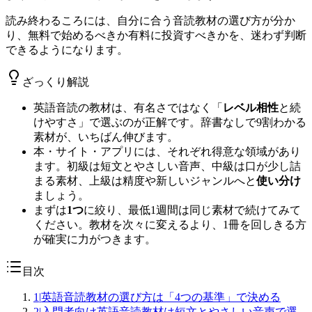
読み終わるころには、自分に合う音読教材の選び方が分か
り、無料で始めるべきか有料に投資すべきかを、迷わず判断
できるようになります。
ざっくり解説
英語音読の教材は、有名さではなく「
レベル相性
と続
けやすさ」で選ぶのが正解です。辞書なしで9割わかる
素材が、いちばん伸びます。
本・サイト・アプリには、それぞれ得意な領域があり
ます。初級は短文とやさしい音声、中級は口が少し詰
まる素材、上級は精度や新しいジャンルへと
使い分け
ましょう。
まずは
1つ
に絞り、最低1週間は同じ素材で続けてみて
ください。教材を次々に変えるより、1冊を回しきる方
が確実に力がつきます。
目次
1
|
英語音読教材の選び方は「4つの基準」で決める
2
|
入門者向け英語音読教材は短文とやさしい音声で選