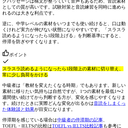
グパッセージは構文が整っていて音声もあるため、音読素材
としての質が高いです。試験対策と音読練習を同時に進めら
れるのは大きな利点です。
逆に、中学レベルの素材をいつまでも使い続けると、口は動
くけれど実力が伸びない状態になりやすいです。「スラスラ
読めるようになったら1段階上げる」を判断基準にすると、
停滞を防ぎやすくなります。
ポイント
スラスラ読めるようになったら1段階上の素材に切り替え、
常に少し負荷をかける
中級者は「教材を変えたくなる時期」でもあります。新しい
素材に移りたい気持ちは自然ですが、1つの素材を最低1〜2
週間使い続けてから判断する方が、変化を感じやすくなりま
す。続けたときに実際どんな変化が出るかは
音読をしまくっ
た体験談と効果
が目安になります。
停滞期を感じている場合は
中級者の停滞期の記事
、
TOEFL・IELTSの比較は
TOEFL vs IELTS比較記事
も参考に