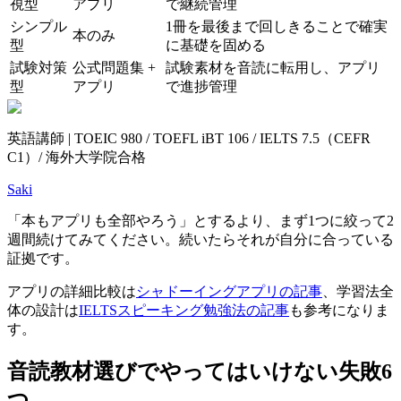
視型
アプリ
で継続管理
シンプル
1冊を最後まで回しきることで確実
本のみ
型
に基礎を固める
試験対策
公式問題集 +
試験素材を音読に転用し、アプリ
型
アプリ
で進捗管理
英語講師 | TOEIC 980 / TOEFL iBT 106 / IELTS 7.5（CEFR
C1）/ 海外大学院合格
Saki
「本もアプリも全部やろう」とするより、まず1つに絞って2
週間続けてみてください。続いたらそれが自分に合っている
証拠です。
アプリの詳細比較は
シャドーイングアプリの記事
、学習法全
体の設計は
IELTSスピーキング勉強法の記事
も参考になりま
す。
音読教材選びでやってはいけない失敗6
つ