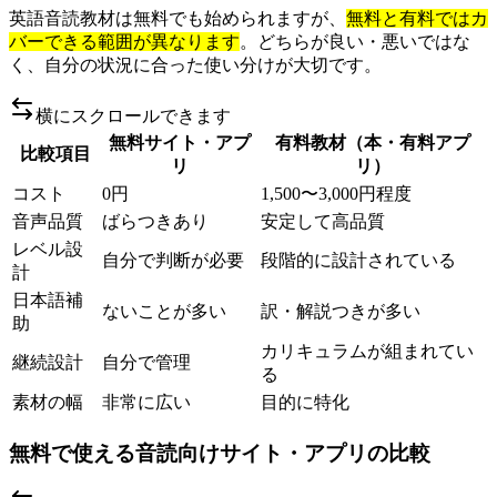
英語音読教材は無料でも始められますが、
無料と有料ではカ
バーできる範囲が異なります
。どちらが良い・悪いではな
く、自分の状況に合った使い分けが大切です。
横にスクロールできます
無料サイト・アプ
有料教材（本・有料アプ
比較項目
リ
リ）
コスト
0円
1,500〜3,000円程度
音声品質
ばらつきあり
安定して高品質
レベル設
自分で判断が必要
段階的に設計されている
計
日本語補
ないことが多い
訳・解説つきが多い
助
カリキュラムが組まれてい
継続設計
自分で管理
る
素材の幅
非常に広い
目的に特化
無料で使える音読向けサイト・アプリの比較