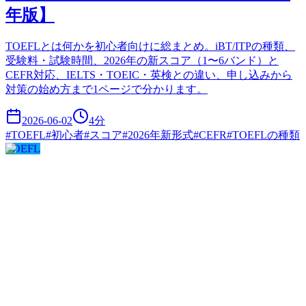
年版】
TOEFLとは何かを初心者向けに総まとめ。iBT/ITPの種類、
受験料・試験時間、2026年の新スコア（1〜6バンド）と
CEFR対応、IELTS・TOEIC・英検との違い、申し込みから
対策の始め方まで1ページで分かります。
2026-06-02
4
分
#
TOEFL
#
初心者
#
スコア
#
2026年新形式
#
CEFR
#
TOEFLの種類
TOEFL