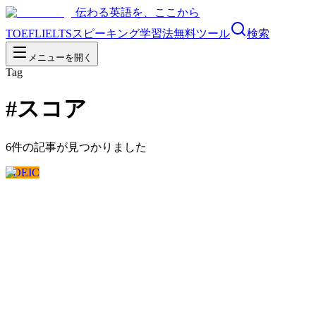
伝わる英語を、ここから
TOEFL
IELTS
スピーキング
学習法
無料ツール
検索
メニューを開く
Tag
#
スコア
6
件の記事が見つかりました
TOEIC