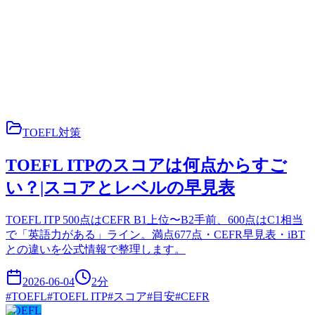
TOEFL対策
TOEFL ITPのスコアは何点からすご
い？|スコアとレベルの早見表
TOEFL ITP 500点はCEFR B1上位〜B2手前、600点はC1相当
で「英語力がある」ライン。満点677点・CEFR早見表・iBT
との違いを公式情報で整理します。
2026-06-04
2
分
#
TOEFL
#
TOEFL ITP
#
スコア
#
目安
#
CEFR
TOEFL