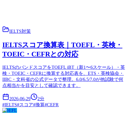
IELTS対策
IELTSスコア換算表｜TOEFL・英検・
TOEIC・CEFRとの対応
IELTSのバンドスコアをTOEFL iBT（新1〜6スケール）・英
検・TOEIC・CEFRに換算する対応表を、ETS・英検協会・
IIBC・文科省の公式データで整理。6.0/6.5/7.0が他試験で何
点相当かを目安として確認できます。
2026-06-29
2
分
#
IELTS
#
スコア
#
換算
#
CEFR
TOEFL