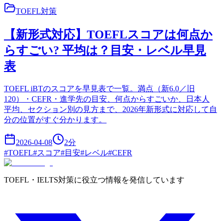
TOEFL対策
【新形式対応】TOEFLスコアは何点か
らすごい? 平均は？目安・レベル早見
表
TOEFL iBTのスコアを早見表で一覧。満点（新6.0／旧
120）・CEFR・進学先の目安、何点からすごいか、日本人
平均、セクション別の見方まで、2026年新形式に対応して自
分の位置がすぐ分かります。
2026-04-08
2
分
#
TOEFL
#
スコア
#
目安
#
レベル
#
CEFR
TOEFL・IELTS対策に役立つ情報を発信しています