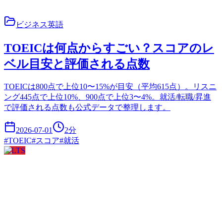
ビジネス英語
TOEICは何点からすごい？スコアのレ
ベル目安と評価される点数
TOEICは800点で上位10〜15%が目安（平均615点）。リスニ
ング445点で上位10%、900点で上位3〜4%。就活/転職/昇進
で評価される点数も公式データで整理します。
2026-07-01
2
分
#
TOEIC
#
スコア
#
就活
IELTS