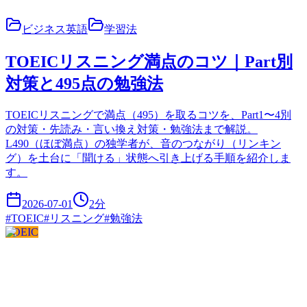
ビジネス英語
学習法
TOEICリスニング満点のコツ｜Part別
対策と495点の勉強法
TOEICリスニングで満点（495）を取るコツを、Part1〜4別
の対策・先読み・言い換え対策・勉強法まで解説。
L490（ほぼ満点）の独学者が、音のつながり（リンキン
グ）を土台に「聞ける」状態へ引き上げる手順を紹介しま
す。
2026-07-01
2
分
#
TOEIC
#
リスニング
#
勉強法
TOEIC