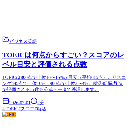
ビジネス英語
TOEICは何点からすごい？スコアのレ
ベル目安と評価される点数
TOEICは800点で上位10〜15%が目安（平均615点）。リスニ
ング445点で上位10%、900点で上位3〜4%。就活/転職/昇進
で評価される点数も公式データで整理します。
2026-07-01
2
分
#
TOEIC
#
スコア
#
就活
TOEIC