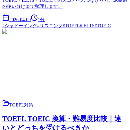
TOEFL・IELTS・TOEICでのスコアへのつながり方、試験別
の使い分けまで整理します。
2026-04-09
1
分
#
シャドーイング
#
リスニング
#
TOEFL
#
IELTS
#
TOEIC
TOEFL対策
TOEFL TOEIC 換算・難易度比較｜違
いとどっちを受けるべきか