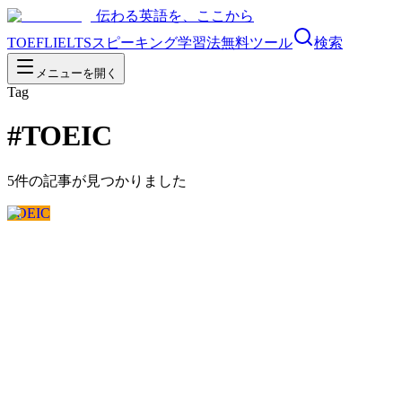
伝わる英語を、ここから
TOEFL
IELTS
スピーキング
学習法
無料ツール
検索
メニューを開く
Tag
#
TOEIC
5
件の記事が見つかりました
TOEIC