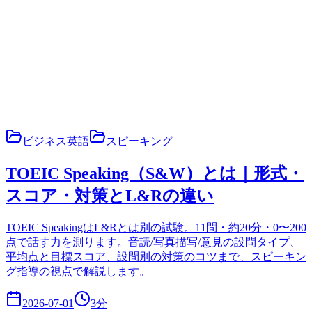
ビジネス英語
スピーキング
TOEIC Speaking（S&W）とは｜形式・
スコア・対策とL&Rの違い
TOEIC SpeakingはL&Rとは別の試験。11問・約20分・0〜200
点で話す力を測ります。音読/写真描写/意見の設問タイプ、
平均点と目標スコア、設問別の対策のコツまで、スピーキン
グ指導の視点で解説します。
2026-07-01
3
分