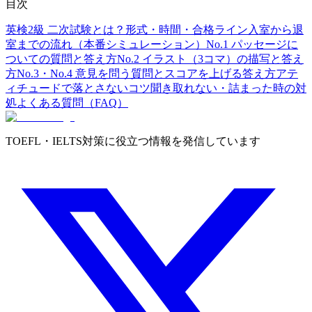
目次
英検2級 二次試験とは？形式・時間・合格ライン
入室から退
室までの流れ（本番シミュレーション）
No.1 パッセージに
ついての質問と答え方
No.2 イラスト（3コマ）の描写と答え
方
No.3・No.4 意見を問う質問とスコアを上げる答え方
アテ
ィチュードで落とさないコツ
聞き取れない・詰まった時の対
処
よくある質問（FAQ）
TOEFL・IELTS対策に役立つ情報を発信しています