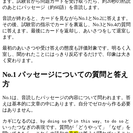
ます。試験官から問題カードを受け取ったら、約20秒の黙読
のあとにパッセージ（約60語）を音読します。
音読が終わると、カードを見ながらNo.1とNo.2に答えます。
その後、試験官の指示でカードを裏返し、No.3とNo.4の質問
に答えます。最後にカードを返却し、あいさつをして退室し
ます。
最初のあいさつや受け答えの態度も評価対象です。明るく入
室し、聞かれたことにはっきり反応するだけで、印象は大き
く変わります。
No.1 パッセージについての質問と答え
方
No.1は、音読したパッセージの内容について問われます。答
えは基本的に文章の中にあります。自分でゼロから作る必要
はありません。
カギになるのは、
や
、
と
by doing so
in this way
to do so
いったつなぎの表現です。質問が「どうやって」「なぜ」を