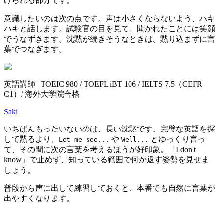
げられる部分です。
意識したいのは次の点です。声は小さくならないよう、ハキ
ハキと話します。試験官の目を見て、聞かれたことには笑顔
でうなずきます。沈黙が続きそうなときは、黙り込まずに言
葉でつなぎます。
英語講師 | TOEIC 980 / TOEFL iBT 106 / IELTS 7.5（CEFR
C1）/ 海外大学院合格
Saki
いちばんもったいないのは、長い沈黙です。完璧な英語を探
して黙るより、
や
とゆっくり言っ
Let me see...
Well...
て、その間に次の言葉を考えるほうが好印象。「I don't
know」で止めず、知っている範囲で何か返す姿勢を見せま
しょう。
普段から声に出して練習しておくと、本番でも自然に言葉が
出やすくなります。