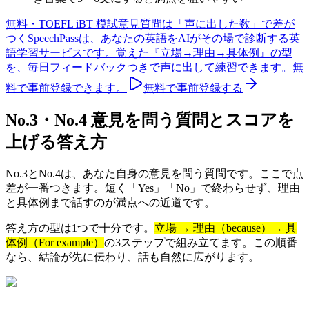
無料・TOEFL iBT 模試
意見質問は「声に出した数」で差が
つく
SpeechPassは、あなたの英語をAIがその場で診断する英
語学習サービスです。覚えた『立場→理由→具体例』の型
を、毎日フィードバックつきで声に出して練習できます。無
料で事前登録できます。
無料で事前登録する
No.3・No.4 意見を問う質問とスコアを
上げる答え方
No.3とNo.4は、あなた自身の意見を問う質問です。ここで点
差が一番つきます。短く「Yes」「No」で終わらせず、理由
と具体例まで話すのが満点への近道です。
答え方の型は1つで十分です。
立場 → 理由（because）→ 具
体例（For example）
の3ステップで組み立てます。この順番
なら、結論が先に伝わり、話も自然に広がります。