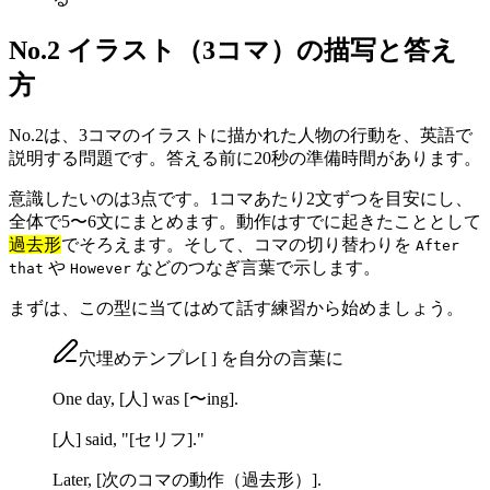
No.2 イラスト（3コマ）の描写と答え
方
No.2は、3コマのイラストに描かれた人物の行動を、英語で
説明する問題です。答える前に20秒の準備時間があります。
意識したいのは3点です。1コマあたり2文ずつを目安にし、
全体で5〜6文にまとめます。動作はすでに起きたこととして
過去形
でそろえます。そして、コマの切り替わりを
After
や
などのつなぎ言葉で示します。
that
However
まずは、この型に当てはめて話す練習から始めましょう。
穴埋めテンプレ
[ ]
を自分の言葉に
One day,
[人]
was
[〜ing]
.
[人]
said, "
[セリフ]
."
Later,
[次のコマの動作（過去形）]
.