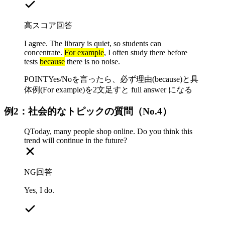
高スコア回答
I agree. The library is quiet, so students can
concentrate.
For example
, I often study there before
tests
because
there is no noise.
POINT
Yes/Noを言ったら、必ず理由(because)と具
体例(For example)を2文足すと full answer になる
例2：社会的なトピックの質問（No.4）
Q
Today, many people shop online. Do you think this
trend will continue in the future?
NG回答
Yes, I do.