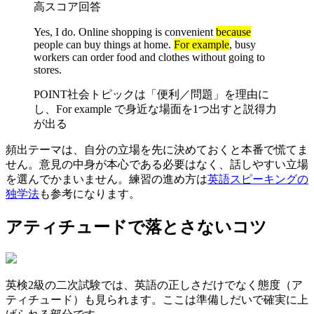
高スコア回答
Yes, I do. Online shopping is convenient
because
people can buy things at home.
For example
, busy
workers can order food and clothes without going to
stores.
POINT
社会トピックは「便利／問題」を理由に
し、For example で身近な場面を1つ出すと説得力
が出る
頻出テーマは、自分の立場を先に決めておくと本番で慌てま
せん。意見の中身が本心である必要はなく、話しやすい立場
を選んでかまいません。練習の進め方は
英語スピーキングの
独学法
も参考になります。
アティチュードで落とさないコツ
英検2級の二次試験では、英語の正しさだけでなく態度（ア
ティチュード）も見られます。ここは準備しだいで確実に上