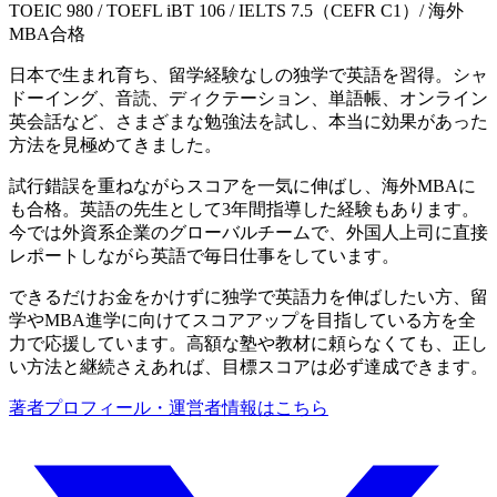
TOEIC 980 / TOEFL iBT 106 / IELTS 7.5（CEFR C1）/ 海外
MBA合格
日本で生まれ育ち、留学経験なしの独学で英語を習得。シャ
ドーイング、音読、ディクテーション、単語帳、オンライン
英会話など、さまざまな勉強法を試し、本当に効果があった
方法を見極めてきました。
試行錯誤を重ねながらスコアを一気に伸ばし、海外MBAに
も合格。英語の先生として3年間指導した経験もあります。
今では外資系企業のグローバルチームで、外国人上司に直接
レポートしながら英語で毎日仕事をしています。
できるだけお金をかけずに独学で英語力を伸ばしたい方、留
学やMBA進学に向けてスコアアップを目指している方を全
力で応援しています。高額な塾や教材に頼らなくても、正し
い方法と継続さえあれば、目標スコアは必ず達成できます。
著者プロフィール・運営者情報はこちら