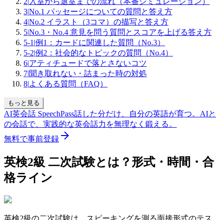
2
|
入室から退室までの流れ（本番シミュレーション）
3
|
No.1 パッセージについての質問と答え方
4
|
No.2 イラスト（3コマ）の描写と答え方
5
|
No.3・No.4 意見を問う質問とスコアを上げる答え方
5-1
|
例1：カードに関連した質問（No.3）
5-2
|
例2：社会的なトピックの質問（No.4）
6
|
アティチュードで落とさないコツ
7
|
聞き取れない・詰まった時の対処
8
|
よくある質問（FAQ）
もっと見る
AI英会話 SpeechPass
話した分だけ、自分の英語が育つ。
AIと
の会話で、実践的な英会話力を無理なく鍛える。
無料で事前登録
英検2級 二次試験とは？形式・時間・合
格ライン
英検2級の二次試験は、スピーキングを測る面接形式のテス