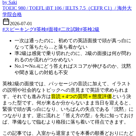
by
Saki
TOEIC 980 / TOEFL iBT 106 / IELTS 7.5（CEFR C1）/ 海外大
学院合格
2026-07-01
#
スピーキング
#
英検
#
面接
#
二次試験
#
英検2級
一次は通ったのに、初めての英語面接で頭が真っ白に
なって落ちたら…と落ち着かない
準2級は感覚で乗り切れたのに、2級の面接は何が問わ
れるのか流れがつかめない
No.1〜No.4にどう答えればスコアが伸びるのか、沈黙
や聞き返しの対処も不安
英検2級の面接では、パッセージの音読に加えて、イラスト
の説明や社会的なトピックへの意見まで英語で求められま
す。それでも進み方は
音読＋4つの質問＋態度評価
という決
まった型です。何が来るか分からないまま当日を迎えると、
緊張で頭が真っ白になり、いちばんの失点である「沈黙」に
つながります。逆に流れと「答え方の型」を先に知っておけ
ば、準備なしで臨むより格段に落ち着いて得点できます。
この記事では、入室から退室までを本番の順番どおりにたど