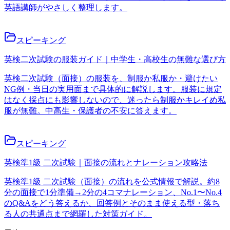
英語講師がやさしく整理します。
スピーキング
英検二次試験の服装ガイド｜中学生・高校生の無難な選び方
英検二次試験（面接）の服装を、制服か私服か・避けたい
NG例・当日の実用面まで具体的に解説します。服装に規定
はなく採点にも影響しないので、迷ったら制服かキレイめ私
服が無難。中高生・保護者の不安に答えます。
スピーキング
英検準1級 二次試験｜面接の流れとナレーション攻略法
英検準1級 二次試験（面接）の流れを公式情報で解説。約8
分の面接で1分準備→2分の4コマナレーション、No.1〜No.4
のQ&Aをどう答えるか、回答例とそのまま使える型・落ち
る人の共通点まで網羅した対策ガイド。