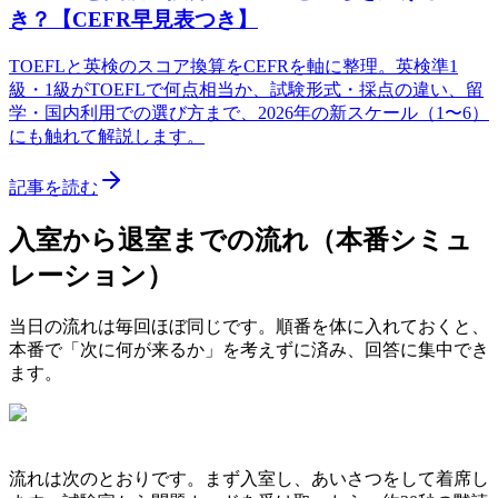
き？【CEFR早見表つき】
TOEFLと英検のスコア換算をCEFRを軸に整理。英検準1
級・1級がTOEFLで何点相当か、試験形式・採点の違い、留
学・国内利用での選び方まで、2026年の新スケール（1〜6）
にも触れて解説します。
記事を読む
入室から退室までの流れ（本番シミュ
レーション）
当日の流れは毎回ほぼ同じです。順番を体に入れておくと、
本番で「次に何が来るか」を考えずに済み、回答に集中でき
ます。
流れは次のとおりです。まず入室し、あいさつをして着席し