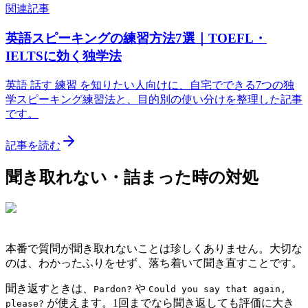
関連記事
英語スピーキングの練習方法7選｜TOEFL・
IELTSに効く独学法
英語 話す 練習 を知りたい人向けに、自宅でできる7つの独
学スピーキング練習法と、目的別の使い分けを整理した記事
です。
記事を読む
聞き取れない・詰まった時の対処
本番で質問が聞き取れないことは珍しくありません。大切な
のは、わかったふりをせず、落ち着いて聞き直すことです。
聞き返すときは、
や
Pardon?
Could you say that again,
が使えます。1回までなら聞き返しても評価に大き
please?