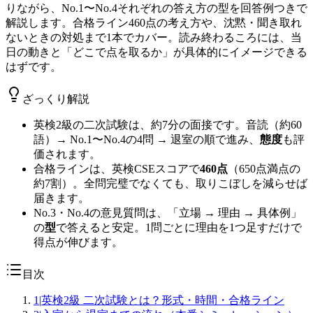
りながら、No.1〜No.4それぞれの答え方の型を回答例つきで
解説します。合格ライン460点の考え方や、沈黙・聞き取れ
ないときの対処まで1本でカバー。読み終わるころには、当
日の動きと「どこで点を取るか」が具体的にイメージできる
はずです。
ざっくり解説
英検2級の二次試験は、約7分の面接です。音読（約60
語）→ No.1〜No.4の4問 → 退室の順で進み、
態度
も評
価されます。
合格ラインは、英検CSEスコアで
460点
（650点満点の
約7割）。全問完璧でなくても、取りこぼしを減らせば
届きます。
No.3・No.4の意見質問は、「立場 → 理由 → 具体例」
の
型
で答えると安定。1問ごとに理由を1つ足すだけで
得点が伸びます。
目次
1
|
英検2級 二次試験とは？形式・時間・合格ライン