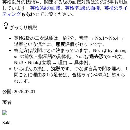
英検以外の技能や、関連する級の面接対策は次の記事も用意
しています。
英検3級の面接
、
英検準1級の面接
、
英検のライ
ティング
もあわせてご覧ください。
ざっくり解説
英検2級の二次試験は、約7分。音読 → No.1〜No.4 →
退室という流れに、
態度
評価がセットです。
答え方は設問ごとに決まっています。No.1は
by doing
の前後＋指示語の具体化、No.2は
過去形
で5〜6文、
so
No.3・No.4は立場 → 理由 → 具体例。
いちばんの損は、
沈黙
です。つなぎ言葉で間を埋め、1
問ごとに理由を1つ足せば、合格ライン460点は超えら
れます。
公開:
2026-07-01
著者
Saki