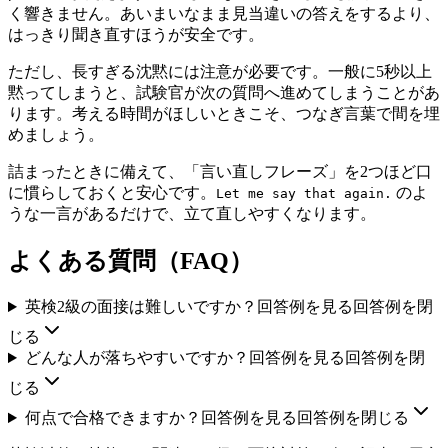
く響きません。あいまいなまま見当違いの答えをするより、
はっきり聞き直すほうが安全です。
ただし、長すぎる沈黙には注意が必要です。一般に5秒以上
黙ってしまうと、試験官が次の質問へ進めてしまうことがあ
ります。考える時間がほしいときこそ、つなぎ言葉で間を埋
めましょう。
詰まったときに備えて、「言い直しフレーズ」を2つほど口
に慣らしておくと安心です。
のよ
Let me say that again.
うな一言があるだけで、立て直しやすくなります。
よくある質問（FAQ）
英検2級の面接は難しいですか？
回答例を見る
回答例を閉
じる
どんな人が落ちやすいですか？
回答例を見る
回答例を閉
じる
何点で合格できますか？
回答例を見る
回答例を閉じる