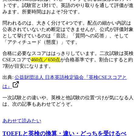
トです。試験官と1対1で、英語のやり取りを通して評価が進
みます。所要時間はおよそ7分です。
問われるのは、大きく分けて4つです。配点の細かい内訳は
公表されていないため断定はできませんが、公式が評価対象
として挙げているのは「音読」「質問への応答」、そして
「アティチュード（態度）」です。
合格に必要なスコアははっきりしています。二次試験は英検
CSEスコアで
460点／650点
が合格基準です。割合にすると約
7割が目安になります。
出典:
公益財団法人 日本英語検定協会『英検CSEスコアと
は』
一次試験との違いや、英検と他試験の位置づけが気になる人
は、次の記事もあわせてどうぞ。
あわせて読みたい
TOEFLと英検の換算・違い・どっちを受けるべ