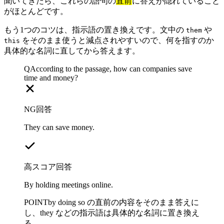
聞いてきたら、これらの語句の
直前
に答えが隠れていること
がほとんどです。
もう1つのコツは、指示語の置き換えです。文中の
や
them
をそのまま使うと減点されやすいので、何を指すのか
this
具体的な名詞に直してから答えます。
Q
According to the passage, how can companies save
time and money?
NG回答
They can save money.
高スコア回答
By holding meetings online.
POINT
by doing so の直前の内容をそのまま答えに
し、they などの指示語は具体的な名詞に置き換え
る