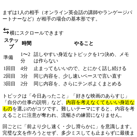
まずは1人の相手（オンライン英会話の講師やランゲージパ
ートナーなど）が相手の場合の基本形です。
横にスクロールできます
ステッ
時間
やること
プ
1〜2
話しやすい身近なトピックを1つ決め、メモ
準備
分
は作らない
1回目
4分
止まってもいいので、とにかく話し続ける
2回目
3分
同じ内容を、少し速いペースで言い直す
3回目
2分
同じ内容を、さらにテンポよくまとめる
トピックは「今日あったこと」「好きな映画のあらすじ」
「自分の仕事の説明」など、
内容を考えなくてもいい身近な
もの
を選ぶのがコツです。難しいテーマにすると、内容を考
えることに注意が奪われ、流暢さの練習になりません。
回ごとに「前より少し速く・少し滑らかに」を意識します。
完璧な文を作ろうとせず、多少ミスしても止まらずに最後ま