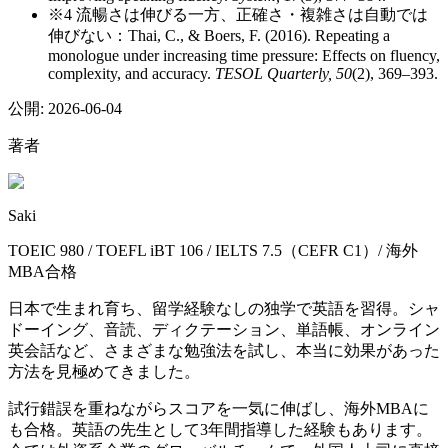
※4 流暢さは伸びる一方、正確さ・複雑さは自動では
伸びない：Thai, C., & Boers, F. (2016). Repeating a
monologue under increasing time pressure: Effects on fluency,
complexity, and accuracy.
TESOL Quarterly, 50
(2), 369–393.
公開:
2026-06-04
著者
Saki
TOEIC 980 / TOEFL iBT 106 / IELTS 7.5（CEFR C1）/ 海外
MBA合格
日本で生まれ育ち、留学経験なしの独学で英語を習得。シャ
ドーイング、音読、ディクテーション、単語帳、オンライン
英会話など、さまざまな勉強法を試し、本当に効果があった
方法を見極めてきました。
試行錯誤を重ねながらスコアを一気に伸ばし、海外MBAに
も合格。英語の先生として3年間指導した経験もあります。