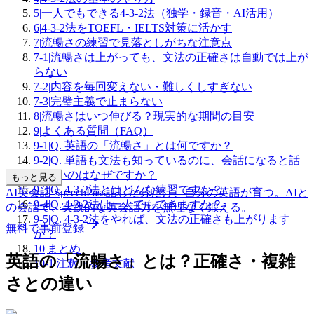
5
|
一人でもできる4-3-2法（独学・録音・AI活用）
6
|
4-3-2法をTOEFL・IELTS対策に活かす
7
|
流暢さの練習で見落としがちな注意点
7-1
|
流暢さは上がっても、文法の正確さは自動では上が
らない
7-2
|
内容を毎回変えない・難しくしすぎない
7-3
|
完璧主義で止まらない
8
|
流暢さはいつ伸びる？現実的な期間の目安
9
|
よくある質問（FAQ）
9-1
|
Q. 英語の「流暢さ」とは何ですか？
9-2
|
Q. 単語も文法も知っているのに、会話になると話
せないのはなぜですか？
もっと見る
9-3
|
Q. 4-3-2法とはどんな練習ですか？
AI英会話 SpeechPass
話した分だけ、自分の英語が育つ。
AIと
9-4
|
Q. 4-3-2法は一人でもできますか？
の会話で、実践的な英会話力を無理なく鍛える。
9-5
|
Q. 4-3-2法をやれば、文法の正確さも上がります
無料で事前登録
か？
10
|
まとめ
英語の「流暢さ」とは？正確さ・複雑
10-1
|
注釈・参考文献
さとの違い