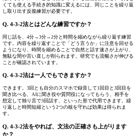
くても使える手続き的知識に変えるには、同じことを繰り返
し取り出す反復練習が必要です。
Q. 4-3-2法とはどんな練習ですか？
同じ話を、4分→3分→2分と時間を縮めながら繰り返す練習
です。内容を繰り返すことで「どう言うか」に注意を回せる
ようになり、時間を縮めることで自然と話す速さが上がり、
無駄な間や言い直しが削られます。研究でも流暢さが伸びる
ことが確認されています。
Q. 4-3-2法は一人でもできますか？
できます。3回とも自分のスマホで録音して1回目と3回目を
聞き比べる、AIに聞き役や質問役になってもらう、相手を
想定して独り言で3回話す、といった形で代用できます。繰
り返しと時間短縮という2つの核を守れば効果は得られま
す。
Q. 4-3-2法をやれば、文法の正確さも上がります
か？