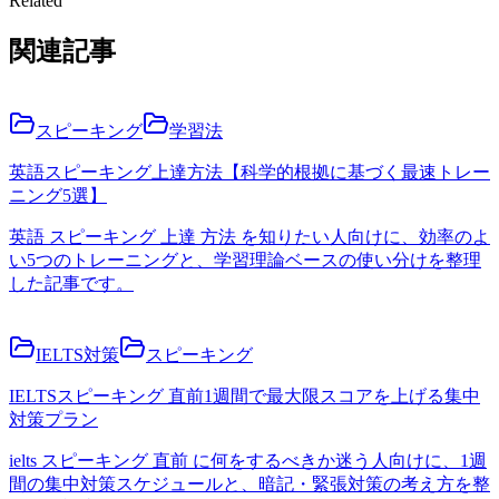
Related
関連記事
スピーキング
学習法
英語スピーキング上達方法【科学的根拠に基づく最速トレー
ニング5選】
英語 スピーキング 上達 方法 を知りたい人向けに、効率のよ
い5つのトレーニングと、学習理論ベースの使い分けを整理
した記事です。
IELTS対策
スピーキング
IELTSスピーキング 直前1週間で最大限スコアを上げる集中
対策プラン
ielts スピーキング 直前 に何をするべきか迷う人向けに、1週
間の集中対策スケジュールと、暗記・緊張対策の考え方を整