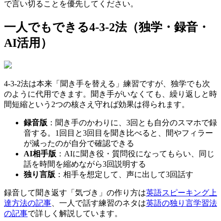
で言い切ることを優先してください。
一人でもできる4-3-2法（独学・録音・
AI活用）
4-3-2法は本来「聞き手を替える」練習ですが、独学でも次
のように代用できます。聞き手がいなくても、繰り返しと時
間短縮という2つの核さえ守れば効果は得られます。
録音版
：聞き手のかわりに、3回とも自分のスマホで録
音する。1回目と3回目を聞き比べると、間やフィラー
が減ったのが自分で確認できる
AI相手版
：AIに聞き役・質問役になってもらい、同じ
話を時間を縮めながら3回説明する
独り言版
：相手を想定して、声に出して3回話す
録音して聞き返す「気づき」の作り方は
英語スピーキング上
達方法の記事
、一人で話す練習のネタは
英語の独り言学習法
の記事
で詳しく解説しています。