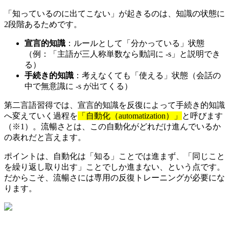
「知っているのに出てこない」が起きるのは、知識の状態に
2段階あるためです。
宣言的知識
：ルールとして「分かっている」状態
（例：「主語が三人称単数なら動詞に -s」と説明でき
る）
手続き的知識
：考えなくても「使える」状態（会話の
中で無意識に -s が出てくる）
第二言語習得では、宣言的知識を反復によって手続き的知識
へ変えていく過程を
「自動化（automatization）」
と呼びます
（※1）。流暢さとは、この自動化がどれだけ進んでいるか
の表れだと言えます。
ポイントは、自動化は「知る」ことでは進まず、「同じこと
を繰り返し取り出す」ことでしか進まない、という点です。
だからこそ、流暢さには専用の反復トレーニングが必要にな
ります。