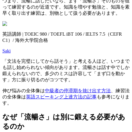
つまり、流暢に話したいなら、まず「流暢さ」そのものを狙
って練習するのが近道です。知識を増やす勉強と、知識を素
早く取り出す練習は、別物として扱う必要があります。
英語講師 | TOEIC 980 / TOEFL iBT 106 / IELTS 7.5（CEFR
C1）/ 海外大学院合格
Saki
「文法を完璧にしてから話そう」と考える人ほど、いつまで
も話し始められない傾向があります。流暢さは話す中でしか
鍛えられないので、多少のミスは許容して「まず口を動か
す」方に振り切るのがコツです。
伸び悩みの全体像は
中級者の停滞期を抜け出す方法
、練習法
の全体像は
英語スピーキング上達方法の記事
も参考になりま
す。
なぜ「流暢さ」は別に鍛える必要があ
るのか