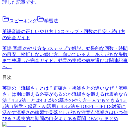
理した記事です。
スピーキング
学習法
英語音読の正しいやり方｜5ステップ・回数の目安・続け方
の完全ガイド
英語 音読 のやり方を5ステップで解説。効果的な回数・時間
の目安、挫折しない続け方、向いている人、ありがちな失敗
まで整理した完全ガイド。効果の実感や教材選びは関連記事
へ。
目次
英語の「流暢さ」とは？正確さ・複雑さとの違い
なぜ「流暢
さ」は別に鍛える必要があるのか
流暢さを鍛える代表的な方
法「4-3-2法」とは
4-3-2法の基本のやり方
一人でもできる4-3-
2法（独学・録音・AI活用）
4-3-2法をTOEFL・IELTS対策に
活かす
流暢さの練習で見落としがちな注意点
流暢さはいつ伸
びる？現実的な期間の目安
よくある質問（FAQ）
まとめ