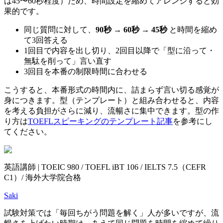
は45〜60秒程度）ため、時間設定を縮めてアレンジすると効
果的です。
同じ質問に対して、
90秒 → 60秒 → 45秒
と時間を縮め
て3回答える
1回目で内容を出し切り、2回目以降で「型に沿って・
無駄を削って」言い直す
3回目を本番の制限時間に合わせる
こうすると、本番形式の時間内に、詰まらず言い切る感覚が
身につきます。型（テンプレート）と組み合わせると、内容
を考える負担がさらに減り、流暢さに集中できます。型の作
り方は
TOEFLスピーキングのテンプレート記事
を参考にし
てください。
英語講師 | TOEIC 980 / TOEFL iBT 106 / IELTS 7.5（CEFR
C1）/ 海外大学院合格
Saki
試験対策では「毎回ちがう問題を解く」人が多いですが、流