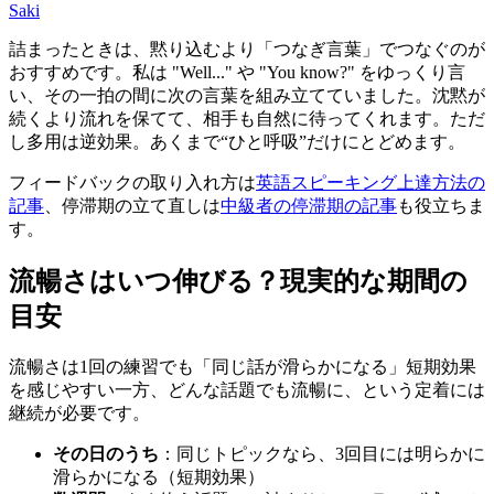
Saki
詰まったときは、黙り込むより「つなぎ言葉」でつなぐのが
おすすめです。私は "Well..." や "You know?" をゆっくり言
い、その一拍の間に次の言葉を組み立てていました。沈黙が
続くより流れを保てて、相手も自然に待ってくれます。ただ
し多用は逆効果。あくまで“ひと呼吸”だけにとどめます。
フィードバックの取り入れ方は
英語スピーキング上達方法の
記事
、停滞期の立て直しは
中級者の停滞期の記事
も役立ちま
す。
流暢さはいつ伸びる？現実的な期間の
目安
流暢さは1回の練習でも「同じ話が滑らかになる」短期効果
を感じやすい一方、どんな話題でも流暢に、という定着には
継続が必要です。
その日のうち
：同じトピックなら、3回目には明らかに
滑らかになる（短期効果）