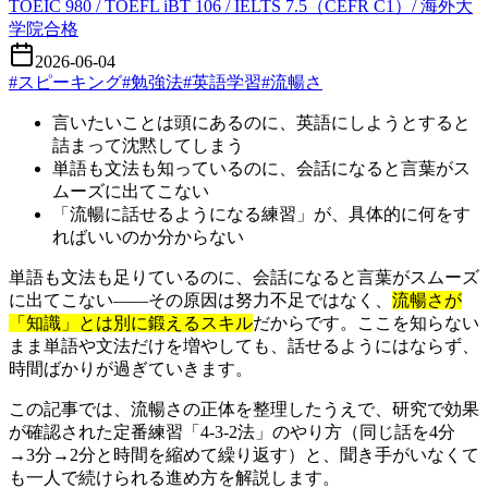
TOEIC 980 / TOEFL iBT 106 / IELTS 7.5（CEFR C1）/ 海外大
学院合格
2026-06-04
#
スピーキング
#
勉強法
#
英語学習
#
流暢さ
言いたいことは頭にあるのに、英語にしようとすると
詰まって沈黙してしまう
単語も文法も知っているのに、会話になると言葉がス
ムーズに出てこない
「流暢に話せるようになる練習」が、具体的に何をす
ればいいのか分からない
単語も文法も足りているのに、会話になると言葉がスムーズ
に出てこない——その原因は努力不足ではなく、
流暢さが
「知識」とは別に鍛えるスキル
だからです。ここを知らない
まま単語や文法だけを増やしても、話せるようにはならず、
時間ばかりが過ぎていきます。
この記事では、流暢さの正体を整理したうえで、研究で効果
が確認された定番練習「4-3-2法」のやり方（同じ話を4分
→3分→2分と時間を縮めて繰り返す）と、聞き手がいなくて
も一人で続けられる進め方を解説します。