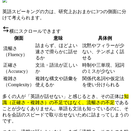
英語スピーキングの力は、研究上おおまかに3つの側面に分
けて考えられます。
横にスクロールできます
側面
意味
具体例
詰まらず、ほどよい
沈黙やフィラーが少
流暢さ
速さで滑らかに話せ
ない、テンポよく話
（Fluency）
るか
せる
正確さ
文法・語法が正しい
時制や三単現、冠詞
（Accuracy）
か
のミスが少ない
複雑さ
複雑な構文や語彙を
関係代名詞や仮定法
（Complexity）
使えるか
を使い分けられる
多くの人が「英語が話せない」と感じるとき、その正体は
知
識（正確さ・複雑さ）の不足ではなく、流暢さの不足
である
ことが少なくありません。単語も文法も知っているのに、そ
れを会話のスピードで取り出せないために詰まってしまうの
です。