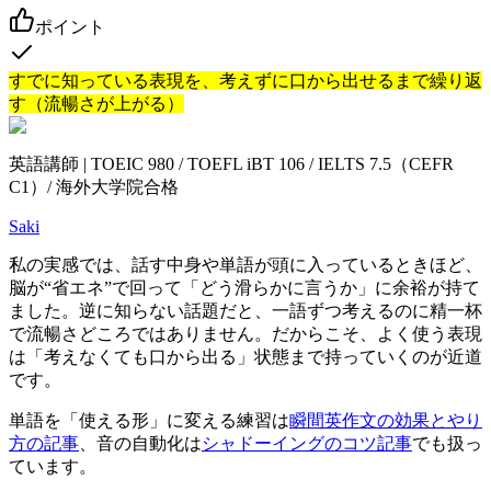
ポイント
すでに知っている表現を、考えずに口から出せるまで繰り返
す（流暢さが上がる）
英語講師 | TOEIC 980 / TOEFL iBT 106 / IELTS 7.5（CEFR
C1）/ 海外大学院合格
Saki
私の実感では、話す中身や単語が頭に入っているときほど、
脳が“省エネ”で回って「どう滑らかに言うか」に余裕が持て
ました。逆に知らない話題だと、一語ずつ考えるのに精一杯
で流暢さどころではありません。だからこそ、よく使う表現
は「考えなくても口から出る」状態まで持っていくのが近道
です。
単語を「使える形」に変える練習は
瞬間英作文の効果とやり
方の記事
、音の自動化は
シャドーイングのコツ記事
でも扱っ
ています。