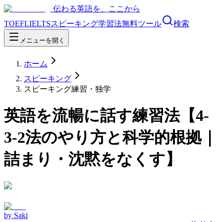
伝わる英語を、ここから
TOEFL
IELTS
スピーキング
学習法
無料ツール
検索
メニューを開く
ホーム
スピーキング
スピーキング練習・独学
英語を流暢に話す練習法【4-
3-2法のやり方と科学的根拠｜
詰まり・沈黙をなくす】
by
Saki