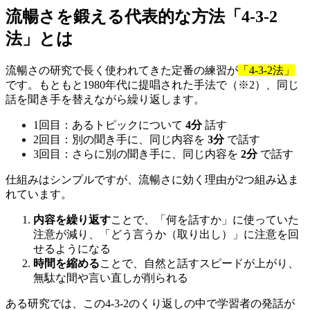
流暢さを鍛える代表的な方法「4-3-2
法」とは
流暢さの研究で長く使われてきた定番の練習が
「4-3-2法」
です。もともと1980年代に提唱された手法で（※2）、同じ
話を聞き手を替えながら繰り返します。
1回目：あるトピックについて
4分
話す
2回目：別の聞き手に、同じ内容を
3分
で話す
3回目：さらに別の聞き手に、同じ内容を
2分
で話す
仕組みはシンプルですが、流暢さに効く理由が2つ組み込ま
れています。
内容を繰り返す
ことで、「何を話すか」に使っていた
注意が減り、「どう言うか（取り出し）」に注意を回
せるようになる
時間を縮める
ことで、自然と話すスピードが上がり、
無駄な間や言い直しが削られる
ある研究では、この4-3-2のくり返しの中で学習者の発話が