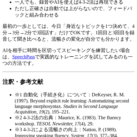
一人でも、録音やAIを使えば4-3-2法は再現できる
ただし正確さは自動では上がらないので、フィードバ
ックと組み合わせる
最初の一歩としては、今日「身近なトピックを1つ決めて、4
分→3分→2分で3回話す」だけでOKです。1回目と3回目を録
音して聞き比べると、流暢さの変化が自分でも分かります。
AIを相手に時間を区切ってスピーキングを練習したい場合
は、
SpeechPass
で実践的なトレーニングを試してみるのも一
つの方法です。
注釈・参考文献
※1 自動化（手続き化）について：DeKeyser, R. M.
(1997). Beyond explicit rule learning: Automatizing second
language morphosyntax.
Studies in Second Language
Acquisition, 19
(2), 195–221.
※2 4-3-2法の出典：Maurice, K. (1983). The fluency
workshop.
TESOL Newsletter, 17
(4), 29.
※3 4-3-2による流暢さの向上：Nation, P. (1989).
Improving speaking fluency.
System, 17
(3), 377–384.