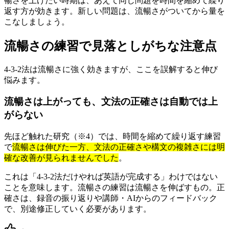
暢さを上げたい時期は、あえて同じ問題を時間を縮めて繰り
返す方が効きます。新しい問題は、流暢さがついてから量を
こなしましょう。
流暢さの練習で見落としがちな注意点
4-3-2法は流暢さに強く効きますが、ここを誤解すると伸び
悩みます。
流暢さは上がっても、文法の正確さは自動では上
がらない
先ほど触れた研究（※4）では、時間を縮めて繰り返す練習
で
流暢さは伸びた一方、文法の正確さや構文の複雑さには明
確な改善が見られませんでした
。
これは「4-3-2法だけやれば英語が完成する」わけではない
ことを意味します。流暢さの練習は流暢さを伸ばすもの。正
確さは、録音の振り返りや講師・AIからのフィードバック
で、別途修正していく必要があります。