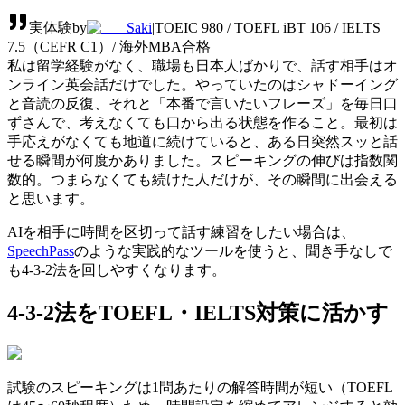
実体験
by
Saki
|
TOEIC 980 / TOEFL iBT 106 / IELTS
7.5（CEFR C1）/ 海外MBA合格
私は留学経験がなく、職場も日本人ばかりで、話す相手はオ
ンライン英会話だけでした。やっていたのはシャドーイング
と音読の反復、それと「本番で言いたいフレーズ」を毎日口
ずさんで、考えなくても口から出る状態を作ること。最初は
手応えがなくても地道に続けていると、ある日突然スッと話
せる瞬間が何度かありました。スピーキングの伸びは指数関
数的。つまらなくても続けた人だけが、その瞬間に出会える
と思います。
AIを相手に時間を区切って話す練習をしたい場合は、
SpeechPass
のような実践的なツールを使うと、聞き手なしで
も4-3-2法を回しやすくなります。
4-3-2法をTOEFL・IELTS対策に活かす
試験のスピーキングは1問あたりの解答時間が短い（TOEFL