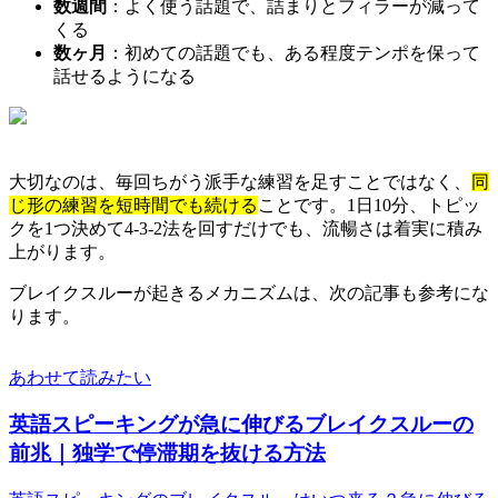
数週間
：よく使う話題で、詰まりとフィラーが減って
くる
数ヶ月
：初めての話題でも、ある程度テンポを保って
話せるようになる
大切なのは、毎回ちがう派手な練習を足すことではなく、
同
じ形の練習を短時間でも続ける
ことです。1日10分、トピッ
クを1つ決めて4-3-2法を回すだけでも、流暢さは着実に積み
上がります。
ブレイクスルーが起きるメカニズムは、次の記事も参考にな
ります。
あわせて読みたい
英語スピーキングが急に伸びるブレイクスルーの
前兆｜独学で停滞期を抜ける方法