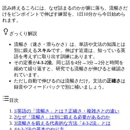
読み終えるころには、なぜ詰まるのかが腑に落ち、流暢さだ
けをピンポイントで伸ばす練習を、1日10分から今日始めら
れます。
ざっくり解説
流暢さ（速さ・滑らかさ）は、単語や文法の知識とは
別に鍛える
スキル
です。伸ばす近道は、知っている英
語を考えずに取り出す訓練にあります。
その定番が
4-3-2法
。同じ話を4分→3分→2分と時間を
縮めて繰り返すと、研究でも流暢さが伸びると確認さ
れています。
ただし自動で伸びるのは流暢さだけ。文法の
正確さ
は
録音やフィードバックで別に補いましょう。
目次
1
|
英語の「流暢さ」とは？正確さ・複雑さとの違い
2
|
なぜ「流暢さ」は別に鍛える必要があるのか
3
|
流暢さを鍛える代表的な方法「4-3-2法」とは
4
|
4-3-2法の基本のやり方