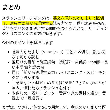
まとめ
スラッシュリーディングは、
英文を意味のかたまりで区切
り、戻らずに前から理解する
読み方です。返り読みをやめ、
英語を語順のまま処理する回路をつくることで、リーディン
グとリスニングの両方に効きます。
今回のポイントを整理します。
意味のかたまり（sense group）ごとに区切り、訳し戻
さず前から読む
区切りの目印は前置詞句・接続詞・関係詞・that節・長
い主語/目的語の前
同じ「前から処理する力」がリスニング・スピーキン
グにも波及する
「意味ない・弊害」の多くは"卒業"できていないのが
原因。慣れたらスラッシュを外す
やさしめ・既知トピック・音声つきの素材を選び、音
読まで一気通貫で
まずは、やさしい英文を1つ用意して、意味のかたまりで区