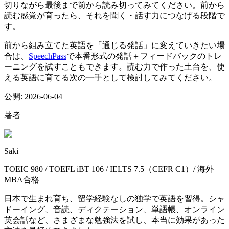
切りながら最後まで前から読み切ってみてください。前から
読む感覚が育ったら、それを聞く・話す力につなげる段階で
す。
前から組み立てた英語を「通じる発話」に変えていきたい場
合は、
SpeechPass
で本番形式の発話＋フィードバックのトレ
ーニングを試すこともできます。読む力で作った土台を、使
える英語に育てる次の一手として検討してみてください。
公開:
2026-06-04
著者
Saki
TOEIC 980 / TOEFL iBT 106 / IELTS 7.5（CEFR C1）/ 海外
MBA合格
日本で生まれ育ち、留学経験なしの独学で英語を習得。シャ
ドーイング、音読、ディクテーション、単語帳、オンライン
英会話など、さまざまな勉強法を試し、本当に効果があった