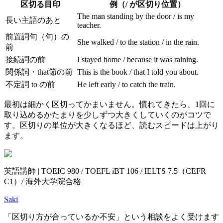
区切る目印
例（/ が区切り位置）
The man standing by the door / is my
長い主語のあと
teacher.
前置詞句（句）の
She walked / to the station / in the rain.
前
接続詞の前
I stayed home / because it was raining.
関係詞・that節の前
This is the book / that I told you about.
不定詞 to の前
He left early / to catch the train.
最初は細かく区切ってかまいません。慣れてきたら、1回に
取り込めるかたまりを少しずつ大きくしていくのがコツで
す。区切りの単位が大きくなるほど、読むスピードは上がり
ます。
英語講師 | TOEIC 980 / TOEFL iBT 106 / IELTS 7.5（CEFR
C1）/ 海外大学院合格
Saki
「区切り方が合っているか不安」という相談をよく受けます