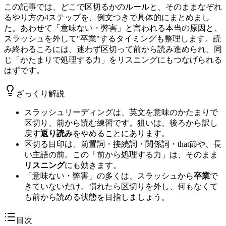
この記事では、どこで区切るかのルールと、そのままなぞれ
るやり方の4ステップを、例文つきで具体的にまとめまし
た。あわせて「意味ない・弊害」と言われる本当の原因と、
スラッシュを外して"卒業"するタイミングも整理します。読
み終わるころには、迷わず区切って前から読み進められ、同
じ「かたまりで処理する力」をリスニングにもつなげられる
はずです。
ざっくり解説
スラッシュリーディングは、英文を意味のかたまりで
区切り、前から読む練習です。狙いは、後ろから訳し
戻す
返り読み
をやめることにあります。
区切る目印は、前置詞・接続詞・関係詞・that節や、長
い主語の前。この「前から処理する力」は、そのまま
リスニング
にも効きます。
「意味ない・弊害」の多くは、スラッシュから
卒業
で
きていないだけ。慣れたら区切りを外し、何もなくて
も前から読める状態を目指しましょう。
目次