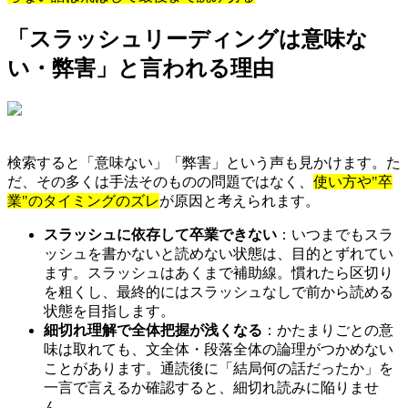
「スラッシュリーディングは意味な
い・弊害」と言われる理由
検索すると「意味ない」「弊害」という声も見かけます。た
だ、その多くは手法そのものの問題ではなく、
使い方や"卒
業"のタイミングのズレ
が原因と考えられます。
スラッシュに依存して卒業できない
：いつまでもスラ
ッシュを書かないと読めない状態は、目的とずれてい
ます。スラッシュはあくまで補助線。慣れたら区切り
を粗くし、最終的にはスラッシュなしで前から読める
状態を目指します。
細切れ理解で全体把握が浅くなる
：かたまりごとの意
味は取れても、文全体・段落全体の論理がつかめない
ことがあります。通読後に「結局何の話だったか」を
一言で言えるか確認すると、細切れ読みに陥りませ
ん。