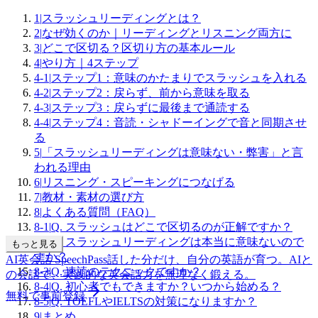
1
|
スラッシュリーディングとは？
2
|
なぜ効くのか｜リーディングとリスニング両方に
3
|
どこで区切る？区切り方の基本ルール
4
|
やり方｜4ステップ
4-1
|
ステップ1：意味のかたまりでスラッシュを入れる
4-2
|
ステップ2：戻らず、前から意味を取る
4-3
|
ステップ3：戻らずに最後まで通読する
4-4
|
ステップ4：音読・シャドーイングで音と同期させ
る
5
|
「スラッシュリーディングは意味ない・弊害」と言
われる理由
6
|
リスニング・スピーキングにつなげる
7
|
教材・素材の選び方
8
|
よくある質問（FAQ）
8-1
|
Q. スラッシュはどこで区切るのが正解ですか？
8-2
|
Q. スラッシュリーディングは本当に意味ないので
もっと見る
すか？
AI英会話 SpeechPass
話した分だけ、自分の英語が育つ。
AIと
8-3
|
Q. 速読のテクニックですか？
の会話で、実践的な英会話力を無理なく鍛える。
8-4
|
Q. 初心者でもできますか？いつから始める？
無料で事前登録
8-5
|
Q. TOEFLやIELTSの対策になりますか？
9
|
まとめ