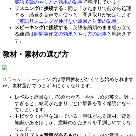
英語多読のやり方と効果の記事
で整理しています。
リスニングに接続する
：同じ「かたまりで前から処理
する」感覚を音声でも使うと、聞き取りが安定します
（
英語リスニングが伸びない原因と対策の記事
）。
スピーキングに接続する
：英語を語順のまま組み立て
る練習は
瞬間英作文の効果とやり方の記事
と地続きで
す。
教材・素材の選び方
スラッシュリーディングは専用教材がなくても始められます
が、素材選びでつまずきにくくなります。
レベル
：辞書なしで8割わかる、やさしめの英文。難し
すぎると、結局かたまりごとに辞書を引く精読になっ
てしまいます。
トピック
：内容を知っている・興味がある題材。背景
知識があるほうが、意味のかたまりを予測しやすくな
ります。
スクリプト＋音声があるもの
：ステップ4の音読・シャ