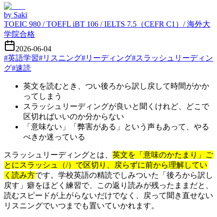
by
Saki
TOEIC 980 / TOEFL iBT 106 / IELTS 7.5（CEFR C1）/ 海外大
学院合格
2026-06-04
#
英語学習
#
リスニング
#
リーディング
#
スラッシュリーディン
グ
#
速読
英文を読むとき、つい後ろから訳し戻して時間がかか
ってしまう
スラッシュリーディングが良いと聞くけれど、どこで
区切ればいいのか分からない
「意味ない」「弊害がある」という声もあって、やる
べきか迷っている
スラッシュリーディングとは、
英文を「意味のかたまり」ご
とにスラッシュ（/）で区切り、戻らずに前から理解してい
く読み方
です。学校英語の精読でしみついた「後ろから訳し
戻す」癖をほどく練習で、この返り読みが残ったままだと、
読むスピードが上がらないだけでなく、戻って聞き直せない
リスニングでいつまでも置いていかれます。