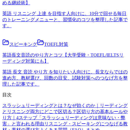
める継続術】
英語 リスニング 上達 を目指す人向けに、10分で回せる毎日
のトレーニングメニューと、習慣化のコツを整理した記事で
す。
スピーキング
TOEFL対策
英語長文音読のやり方とコツ【大学受験・TOEFL/IELTSリ
ーディング対策にも】
英語 長文 音読 やり方 を知りたい人向けに、長文ならではの
進め方、教材選び、回数の目安、試験対策へのつなげ方を整
理した記事です。
目次
スラッシュリーディングとは？
なぜ効くのか｜リーディング
とリスニング両方に
どこで区切る？区切り方の基本ルール
や
り方｜4ステップ
「スラッシュリーディングは意味ない・弊
害」と言われる理由
リスニング・スピーキングにつなげる
教
材・素材の選び方
よくある質問（FAQ）
まとめ