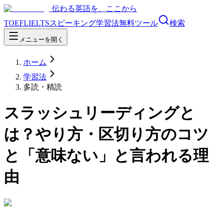
伝わる英語を、ここから
TOEFL
IELTS
スピーキング
学習法
無料ツール
検索
メニューを開く
ホーム
学習法
多読・精読
スラッシュリーディングと
は？やり方・区切り方のコツ
と「意味ない」と言われる理
由