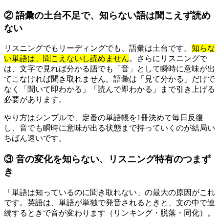
② 語彙の土台不足で、知らない語は聞こえず読め
ない
リスニングでもリーディングでも、語彙は土台です。
知らな
い単語は、聞こえないし読めません
。さらにリスニングで
は、文字で見れば分かる語でも「音」として瞬時に意味が出
てこなければ聞き取れません。語彙は「見て分かる」だけで
なく「聞いて即わかる」「読んで即わかる」まで引き上げる
必要があります。
やり方はシンプルで、定番の単語帳を1冊決めて毎日反復
し、音でも瞬時に意味が出る状態まで持っていくのが結局い
ちばん速いです。
③ 音の変化を知らない、リスニング特有のつまず
き
「単語は知っているのに聞き取れない」の最大の原因がこれ
です。英語は、単語が単独で発音されるときと、文の中で連
続するときで音が変わります（リンキング・脱落・同化）。