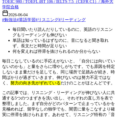
TOEIC 980 / TOEFL iBT 106 / IELTS 7.5（CEFR C1）/ 海外大
学院合格
2026-06-04
#
勉強法
#
英語学習
#
リスニング
#
リーディング
毎日聞いたり読んだりしているのに、英語のリスニン
グもリーディングも伸びない
単語は知っているはずなのに、音になると聞き取れ
ず、長文だと時間が足りない
何を変えれば停滞を抜けられるのか分からない
毎日こなしているのに手応えがないと、「自分には向いてい
ないのかも」と量をさらに増やしがちです。でも原因を特定
しないまま量だけを足しても、同じ場所で足踏みが続き、時
間ばかりが過ぎていきます。伸びないのは努力不足ではな
く、
努力の向き先がずれている
だけのことがほとんどです。
この記事では、リスニング・リーディングが伸びない人に共
通する5つのつまずきを洗い出し、それぞれの直し方を表で
整理しました。まず自分がどのパターンで止まっているかを
見極めれば、留学なしの独学でも、闇雲に量をこなすより確
実に停滞を抜けられます。あわせて、リスニング特有の「音