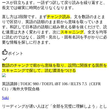
ースが目立ちます。一語ずつ訳して戻り読みを繰り返すと、
長文では確実に時間が足りなくなります。
直し方は2段階です。まず
チャンク読み
。文を数語のまとま
りで区切り、英語の語順のまま前から意味を取っていきま
す。和訳して日本語の語順に組み替える癖を抜くだけで、読
む速度は大きく変わります。次に
スキャニング
。全文を均等
に読むのではなく、設問・見出し・固有名詞を手がかりに必
要な情報を探しに行きます。
ポイント
数語のチャンクで前から意味を取り、設問に関係する箇所を
スキャニングで探して、読む濃淡をつける
英語講師 | TOEIC 980 / TOEFL iBT 106 / IELTS 7.5（CEFR
C1）/ 海外大学院合格
Saki
リーディングが遅い人ほど「全部を完璧に理解しよう」とし