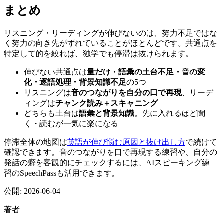
まとめ
リスニング・リーディングが伸びないのは、努力不足ではな
く努力の向き先がずれていることがほとんどです。共通点を
特定して的を絞れば、独学でも停滞は抜けられます。
伸びない共通点は
量だけ・語彙の土台不足・音の変
化・逐語処理・背景知識不足
の5つ
リスニングは
音のつながりを自分の口で再現
、リーデ
ィングは
チャンク読み＋スキャニング
どちらも土台は
語彙と背景知識
。先に入れるほど聞
く・読むが一気に楽になる
停滞全体の地図は
英語が伸び悩む原因と抜け出し方
で続けて
確認できます。音のつながりを口で再現する練習や、自分の
発話の癖を客観的にチェックするには、AIスピーキング練
習のSpeechPassも活用できます。
公開:
2026-06-04
著者