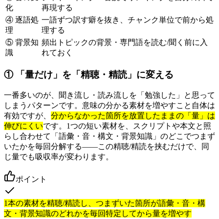
化
再現する
④ 逐語処
一語ずつ訳す癖を抜き、チャンク単位で前から処
理
理する
⑤ 背景知
頻出トピックの背景・専門語を読む/聞く前に入
識
れておく
① 「量だけ」を「精聴・精読」に変える
一番多いのが、聞き流し・読み流しを「勉強した」と思って
しまうパターンです。意味の分かる素材を増やすこと自体は
有効ですが、
分からなかった箇所を放置したままの「量」は
伸びにくい
です。1つの短い素材を、スクリプトや本文と照
らし合わせて「語彙・音・構文・背景知識」のどこでつまず
いたかを毎回分解する——この精聴/精読を挟むだけで、同
じ量でも吸収率が変わります。
ポイント
1本の素材を精聴/精読し、つまずいた箇所が語彙・音・構
文・背景知識のどれかを毎回特定してから量を増やす