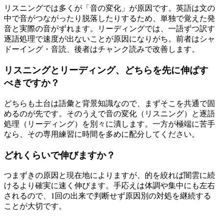
リスニングでは多くが「音の変化」が原因です。英語は文の
中で音がつながったり脱落したりするため、単独で覚えた発
音と実際の音がずれます。リーディングでは、一語ずつ訳す
逐語処理で速度が出ないことが原因になりがち。前者はシャ
ドーイング・音読、後者はチャンク読みで改善します。
リスニングとリーディング、どちらを先に伸ばす
べきですか？
どちらも土台は語彙と背景知識なので、まずそこを共通で固
めるのが先です。そのうえで音の変化（リスニング）と逐語
処理（リーディング）を別々に潰します。一方が極端に苦手
なら、その専用練習に時間を多めに配分してください。
どれくらいで伸びますか？
つまずきの原因と現在地によりますが、的を絞れば闇雲に続
けるより確実に速く伸びます。手応えは体調や集中にも左右
されるので、1回の出来で判断せず原因別の対処を継続する
ことが大切です。