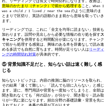
れ、リーディングでは長文で時間切れになります。改善は、
意味のかたまり（チャンク）で前から処理する
こと。
When I
のように意味のま
was a child / I lived / near the sea
とまりで区切り、英語の語順のまま前から意味を取っていき
ます。
リーディングでは、これに「全文を均等に読まない」技術も
加わります。設問や見出しから必要な情報の在り処を探す
ス
キャニング
を併用すると時間配分が楽になります。チャンク
で前から処理する感覚は、興味のある本を辞書なしで読み進
める多読でも自然に育ちます。時間が足りない人は
リーディ
ングの時間切れ対策
が具体的です。
⑤ 背景知識不足だと、知らない話は速く難しく感
じる
知らないトピックは、内容の推測に脳のリソースを取られ、
その結果「速くて難しい」「読んでも頭に入らない」と感じ
ます。逆に、専門用語や背景を一度知ってしまうと、全部は
聞き取れなくても「何の話か」が分かり、聞き取り・読み取
りが一気に楽になります。頻出分野の基礎語彙・背景を先に
入れておくと、本番の負荷が下がります。