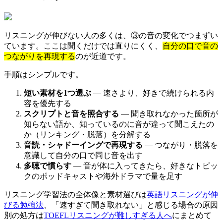
リスニングが伸びない人の多くは、③の音の変化でつまずい
ています。ここは聞くだけでは直りにくく、
自分の口で音の
つながりを再現する
のが近道です。
手順はシンプルです。
短い素材を1つ選ぶ
― 速さより、好きで続けられる内
容を優先する
スクリプトと音を照合する
― 聞き取れなかった箇所が
知らない語か、知っているのに音が違って聞こえたの
か（リンキング・脱落）を分解する
音読・シャドーイングで再現する
― つながり・脱落を
意識して自分の口で同じ音を出す
多聴で慣らす
― 音が体に入ってきたら、好きなトピッ
クのポッドキャストや海外ドラマで量を足す
リスニング学習法の全体像と素材選びは
英語リスニングが伸
びる勉強法
、「速すぎて聞き取れない」と感じる場合の原因
別の処方は
TOEFLリスニングが難しすぎる人へ
にまとめて