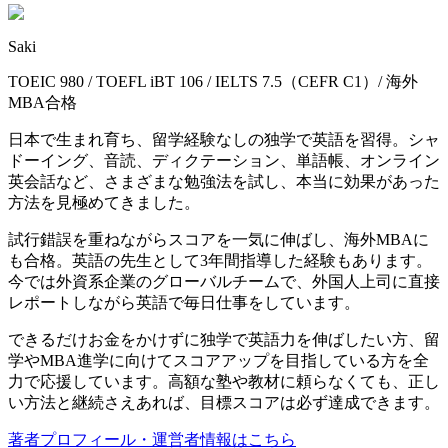
Saki
TOEIC 980 / TOEFL iBT 106 / IELTS 7.5（CEFR C1）/ 海外
MBA合格
日本で生まれ育ち、留学経験なしの独学で英語を習得。シャ
ドーイング、音読、ディクテーション、単語帳、オンライン
英会話など、さまざまな勉強法を試し、本当に効果があった
方法を見極めてきました。
試行錯誤を重ねながらスコアを一気に伸ばし、海外MBAに
も合格。英語の先生として3年間指導した経験もあります。
今では外資系企業のグローバルチームで、外国人上司に直接
レポートしながら英語で毎日仕事をしています。
できるだけお金をかけずに独学で英語力を伸ばしたい方、留
学やMBA進学に向けてスコアアップを目指している方を全
力で応援しています。高額な塾や教材に頼らなくても、正し
い方法と継続さえあれば、目標スコアは必ず達成できます。
著者プロフィール・運営者情報はこちら