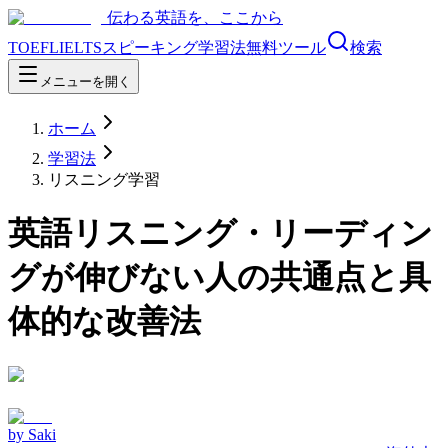
伝わる英語を、ここから
TOEFL
IELTS
スピーキング
学習法
無料ツール
検索
メニューを開く
ホーム
学習法
リスニング学習
英語リスニング・リーディン
グが伸びない人の共通点と具
体的な改善法
by
Saki