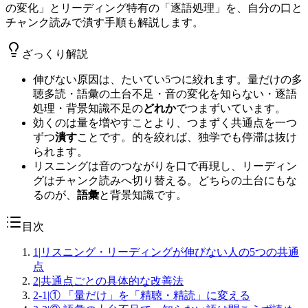
の変化」とリーディング特有の「逐語処理」を、自分の口と
チャンク読みで潰す手順も解説します。
ざっくり解説
伸びない原因は、たいてい5つに絞れます。量だけの多
聴多読・語彙の土台不足・音の変化を知らない・逐語
処理・背景知識不足の
どれか
でつまずいています。
効くのは量を増やすことより、つまずく共通点を一つ
ずつ
潰す
ことです。的を絞れば、独学でも停滞は抜け
られます。
リスニングは音のつながりを口で再現し、リーディン
グはチャンク読みへ切り替える。どちらの土台にもな
るのが、
語彙
と背景知識です。
目次
1
|
リスニング・リーディングが伸びない人の5つの共通
点
2
|
共通点ごとの具体的な改善法
2-1
|
① 「量だけ」を「精聴・精読」に変える