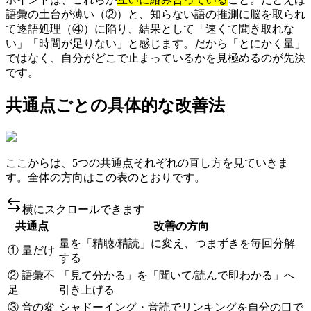
語彙の土台が薄い（②）と、知らない語の推測に脳を取られ
て逐語処理（④）に陥り、結果として「速くて聞き取れな
い」「時間が足りない」と感じます。だから「とにかく量」
ではなく、自分がどこで止まっているかを見極めるのが先決
です。
共通点ごとの具体的な改善法
ここからは、5つの共通点それぞれの直し方を見ていきま
す。全体の方向はこの表のとおりです。
横にスクロールできます
共通点
改善の方向
量を「精聴/精読」に変え、つまずきを毎回分解
① 量だけ
する
② 語彙不
「見て分かる」を「聞いて/読んで即わかる」へ
足
引き上げる
③ 音の変
シャドーイング・音読でリンキングを自分の口で