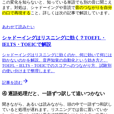
この変化を知らないと、知っている単語でも別の音に聞こえ
ます。対処は、シャドーイングや音読で
音のつながりを自分
の口で再現する
こと。詳しくは次の記事で解説しています。
あわせて読みたい
シャドーイングはリスニングに効く？TOEFL・
IELTS・TOEICで解説
シャドーイングはリスニングに効くのか、何に効いて何には
効かないのかを解説。音声知覚の自動化という効き方と、
TOEFL・IELTS・TOEICでのスコアへのつながり方、試験別
の使い分けまで整理します。
記事を読む
④ 逐語処理だと、一語ずつ訳して追いつかない
聞きながら、あるいは読みながら、頭の中で一語ずつ和訳し
ていると処理が遅れます。リスニングでは音に置いていか