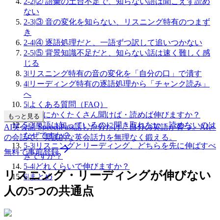
2-2
|
② 語彙の土台不足で、知らない語は聞こえず読め
ない
2-3
|
③ 音の変化を知らない、リスニング特有のつまず
き
2-4
|
④ 逐語処理だと、一語ずつ訳して追いつかない
2-5
|
⑤ 背景知識不足だと、知らない話は速く難しく感
じる
3
|
リスニング特有の音の変化を「自分の口」で潰す
4
|
リーディング特有の逐語処理から「チャンク読み」
へ
5
|
よくある質問（FAQ）
5-1
|
とにかくたくさん聞けば・読めば伸びますか？
もっと見る
5-2
|
単語は知っているのに聞き取れない・読めないのは
AI英会話 SpeechPass
話した分だけ、自分の英語が育つ。
AIと
なぜですか？
の会話で、実践的な英会話力を無理なく鍛える。
5-3
|
リスニングとリーディング、どちらを先に伸ばすべ
無料で事前登録
きですか？
5-4
|
どれくらいで伸びますか？
リスニング・リーディングが伸びない
6
|
まとめ
人の5つの共通点