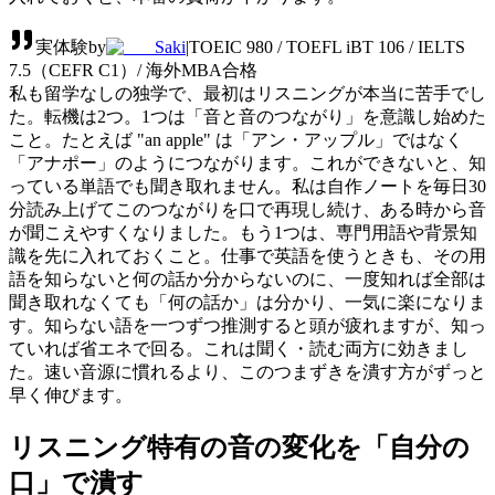
実体験
by
Saki
|
TOEIC 980 / TOEFL iBT 106 / IELTS
7.5（CEFR C1）/ 海外MBA合格
私も留学なしの独学で、最初はリスニングが本当に苦手でし
た。転機は2つ。1つは「音と音のつながり」を意識し始めた
こと。たとえば "an apple" は「アン・アップル」ではなく
「アナポー」のようにつながります。これができないと、知
っている単語でも聞き取れません。私は自作ノートを毎日30
分読み上げてこのつながりを口で再現し続け、ある時から音
が聞こえやすくなりました。
もう1つは、専門用語や背景知
識を先に入れておくこと。仕事で英語を使うときも、その用
語を知らないと何の話か分からないのに、一度知れば全部は
聞き取れなくても「何の話か」は分かり、一気に楽になりま
す。知らない語を一つずつ推測すると頭が疲れますが、知っ
ていれば省エネで回る。これは聞く・読む両方に効きまし
た。速い音源に慣れるより、このつまずきを潰す方がずっと
早く伸びます。
リスニング特有の音の変化を「自分の
口」で潰す