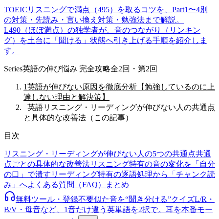
TOEICリスニングで満点（495）を取るコツを、Part1〜4別
の対策・先読み・言い換え対策・勉強法まで解説。
L490（ほぼ満点）の独学者が、音のつながり（リンキン
グ）を土台に「聞ける」状態へ引き上げる手順を紹介しま
す。
Series
英語の伸び悩み 完全攻略
全
2
回
・第2回
1
英語が伸びない原因を徹底分析【勉強しているのに上
達しない理由と解決策】
2
英語リスニング・リーディングが伸びない人の共通点
と具体的な改善法
（この記事）
目次
リスニング・リーディングが伸びない人の5つの共通点
共通
点ごとの具体的な改善法
リスニング特有の音の変化を「自分
の口」で潰す
リーディング特有の逐語処理から「チャンク読
み」へ
よくある質問（FAQ）
まとめ
無料ツール・登録不要
似た音を“聞き分ける”クイズ
L/R・
B/V・母音など、1音だけ違う英単語を2択で。耳を本番モー