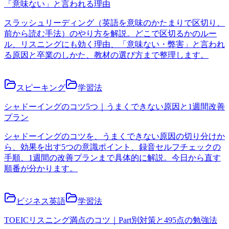
「意味ない」と言われる理由
スラッシュリーディング（英語を意味のかたまりで区切り、
前から読む手法）のやり方を解説。どこで区切るかのルー
ル、リスニングにも効く理由、「意味ない・弊害」と言われ
る原因と卒業のしかた、教材の選び方まで整理します。
スピーキング
学習法
シャドーイングのコツ5つ｜うまくできない原因と1週間改善
プラン
シャドーイングのコツを、うまくできない原因の切り分けか
ら、効果を出す5つの意識ポイント、録音セルフチェックの
手順、1週間の改善プランまで具体的に解説。今日から直す
順番が分かります。
ビジネス英語
学習法
TOEICリスニング満点のコツ｜Part別対策と495点の勉強法