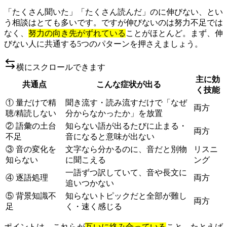
「たくさん聞いた」「たくさん読んだ」のに伸びない、とい
う相談はとても多いです。ですが伸びないのは努力不足では
なく、
努力の向き先がずれている
ことがほとんど。まず、伸
びない人に共通する5つのパターンを押さえましょう。
横にスクロールできます
主に効
共通点
こんな症状が出る
く技能
① 量だけで精
聞き流す・読み流すだけで「なぜ
両方
聴/精読しない
分からなかったか」を放置
② 語彙の土台
知らない語が出るたびに止まる・
両方
不足
音になると意味が出ない
③ 音の変化を
文字なら分かるのに、音だと別物
リスニ
知らない
に聞こえる
ング
一語ずつ訳していて、音や長文に
④ 逐語処理
両方
追いつかない
⑤ 背景知識不
知らないトピックだと全部が難し
両方
足
く・速く感じる
ポイントは、これらが
互いに絡み合っている
こと。たとえば