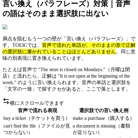
言い換え（パラフレーズ）対策｜音声
の語はそのまま選択肢に出ない
満点を阻むもう一つの壁が「言い換え（パラフレーズ）」で
す。TOEICでは、
音声で流れた単語が、そのままの形で正解
の選択肢に書かれていることはほとんどありません
。同じ意
味の別表現に置き換えられています。
たとえば音声で "The store is closed on Mondays."（月曜は閉
店）と流れたら、正解は "It is not open at the beginning of the
week." のように言い換えられます。音声の単語と選択肢を
「文字の一致」で探すクセがあると、ここで落とします。
横にスクロールできます
音声で流れる表現
選択肢での言い換え例
buy a ticket（チケットを買う）
make a purchase（購入する）
can't find the file（ファイルが見
a document is missing（書類
つからない）
が足りない）