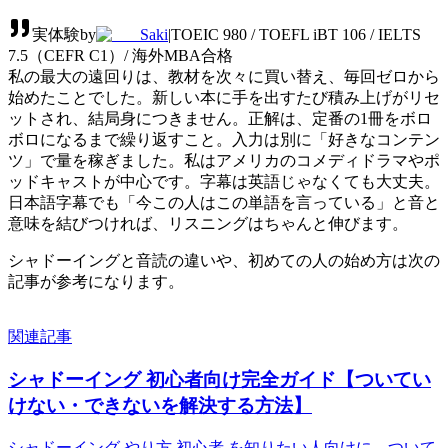
実体験
by
Saki
|
TOEIC 980 / TOEFL iBT 106 / IELTS
7.5（CEFR C1）/ 海外MBA合格
私の最大の遠回りは、教材を次々に買い替え、毎回ゼロから
始めたことでした。新しい本に手を出すたび積み上げがリセ
ットされ、結局身につきません。正解は、定番の1冊をボロ
ボロになるまで繰り返すこと。入力は別に「好きなコンテン
ツ」で量を稼ぎました。私はアメリカのコメディドラマやポ
ッドキャストが中心です。字幕は英語じゃなくても大丈夫。
日本語字幕でも「今この人はこの単語を言っている」と音と
意味を結びつければ、リスニングはちゃんと伸びます。
シャドーイングと音読の違いや、初めての人の始め方は次の
記事が参考になります。
関連記事
シャドーイング 初心者向け完全ガイド【ついてい
けない・できないを解決する方法】
シャドーイング やり方 初心者 を知りたい人向けに、ついて