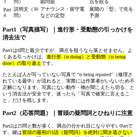
3
問）
図問題
点を絞る
説明文（30
アナウンス・留守電
展開の「型」で先を
Part
4
問）
などの定型
予測
Part1（写真描写）｜進行形・受動態の引っかけを
消去法で
Part1は6問と最少ですが、満点を狙うなら落とせません。よ
くある引っかけは、
進行形（is doing）と受動態（is being
done）の取り違え
です。
たとえば人が写っていない写真で "is being repaired"（修理さ
れている最中）が流れると、実際には作業者がいないため不
正解になります。写真にない動作・物が聞こえたら切る、と
いう消去法が安全です。迷ったら「写真で確実に言えるこ
と」だけを残します。
Part2（応答問題）｜冒頭の疑問詞とひねりに注意
Part2は25問と数が多く、満点の分かれ目になりやすいPartで
す。鍵は
冒頭の最初の1語（疑問詞）を絶対に聞き逃さない