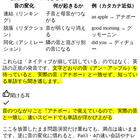
音の変化
何が起きるか
例（カタカナ近似）
連結（リンキン
子音と母音がつな
an apple → アナポー
グ）
がる
脱落（リダクショ
音が弱くなり消え
good morning → グ
ン）
る
ッモーニン
同化（アシミレー
隣の音と混ざり別
did you → ディヂュ
ション）
の音になる
ー
これらは「ネイティブが崩して話している」のではなく、英
語の正規の発音です。
文字どおりの音（アン・アップル）を
待っていると、実際の音（アナポー）と一致せず、知ってい
る単語すら聞き逃します。
聞ける耳
音のつながりごと『アナポー』で覚えているので、実際の音
と一致し、速いスピードでも単語が浮かび上がる
ここを放置したまま問題演習だけ重ねても、満点は遠いまま
です。逆に音の変化に慣れると、Part3・4の速い会話やナレ