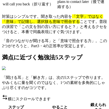
plans to contact later（後で連
will call you back（折り返す）
絡する）
対策はシンプルです。聞き取った内容を
「文字」ではなく
「意味」で記憶し、選択肢も意味で照合する
ことです。普段
の演習で「この文を別の言い方にすると？」と考えるクセを
つけると、本番で同義表現にすぐ気づけます。
「音のつながりが聞ける耳」と「意味で照合する力」。この
2つがそろうと、Part3・4の正答率が安定します。
満点に近づく勉強法5ステップ
「聞ける耳」と「解き方」は、次の5ステップで作ります。
やみくもに量を聞くのではなく、1つの素材を多角的にしゃ
ぶり尽くすのがコツです。
横にスクロールできます
鍛えられ
ステップ
やること