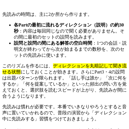
先読みの時間は、主に2か所から作ります。
各Partの最初に流れるディレクション（説明）の約30
秒
：内容は毎回同じなので聞く必要がありません。そ
の間に最初のセットの設問を読みます。
設問と設問の間にある解答の空白時間
：1つの会話・説
明文が終わってから次が始まるまでの数秒を、次のセ
ットの先読みに使います。
このリズムを作るには、
ディレクションを丸暗記して聞き流
せる状態
にしておくことが効きます。さらにPart3・4の設問
は出題パターンが限られます。「話し手は誰か」「次に何を
するか」「何を提案しているか」といった頻出の問い方を覚
えておくと、選択肢を読むスピードが上がり、先読みが間に
合うようになります。
先読みは慣れが必要です。本番でいきなりやろうとすると音
声に置いていかれるので、普段の演習から「ディレクション
中に先読みする」習慣をつけておきましょう。