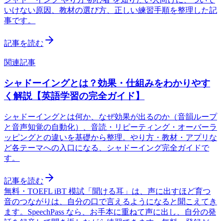
いけない原因、教材の選び方、正しい練習手順を整理した記
事です。
記事を読む
関連記事
シャドーイングとは？効果・仕組みをわかりやす
く解説【英語学習の完全ガイド】
シャドーイングとは何か、なぜ効果が出るのか（音韻ループ
と音声知覚の自動化）、音読・リピーティング・オーバーラ
ッピングとの違いを基礎から整理。やり方・教材・アプリな
ど各テーマへの入口になる、シャドーイング完全ガイドで
す。
記事を読む
無料・TOEFL iBT 模試
「聞ける耳」は、声に出すほど育つ
音のつながりは、自分の口で言えるようになると聞こえてき
ます。SpeechPass なら、お手本に重ねて声に出し、自分の発