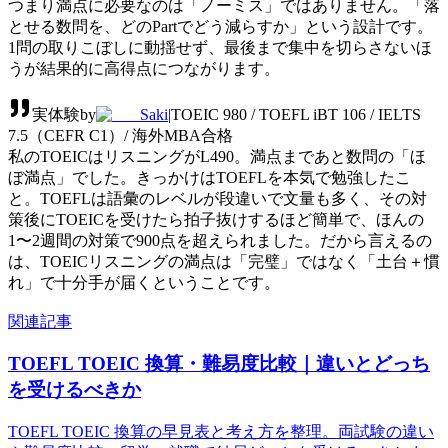
つまり満点に必要なのは「ノーミス」ではありません。「落
とせる数問を、どのPartでどう減らすか」という設計です。
1問の取りこぼしに動揺せず、最後まで集中を切らさないほ
うが結果的に高得点につながります。
実体験
by
Saki
|
TOEIC 980 / TOEFL iBT 106 / IELTS
7.5（CEFR C1）/ 海外MBA合格
私のTOEICはリスニングがL490。満点まであと数問の「ほ
ぼ満点」でした。きっかけはTOEFLを本気で勉強したこ
と。TOEFLは語彙のレベルが段違いで文量も多く、その対
策後にTOEICを受けたら拍子抜けするほど簡単で、ほんの
1〜2週間の対策で900点を超えられました。だから言えるの
は、TOEICリスニングの満点は「完璧」ではなく「土台＋慣
れ」で十分手が届くということです。
関連記事
TOEFL TOEIC 換算・難易度比較｜違いとどっち
を受けるべきか
TOEFL TOEIC 換算の早見表と考え方を整理。両試験の違い