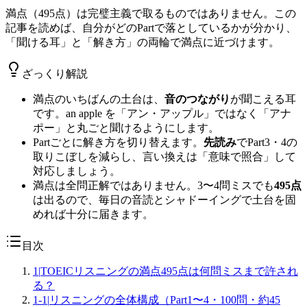
満点（495点）は完璧主義で取るものではありません。この
記事を読めば、自分がどのPartで落としているかが分かり、
「聞ける耳」と「解き方」の両輪で満点に近づけます。
ざっくり解説
満点のいちばんの土台は、
音のつながり
が聞こえる耳
です。an apple を「アン・アップル」ではなく「アナ
ポー」と丸ごと聞けるようにします。
Partごとに解き方を切り替えます。
先読み
でPart3・4の
取りこぼしを減らし、言い換えは「意味で照合」して
対応しましょう。
満点は全問正解ではありません。3〜4問ミスでも
495点
は出るので、毎日の音読とシャドーイングで土台を固
めれば十分に届きます。
目次
1
|
TOEICリスニングの満点495点は何問ミスまで許され
る？
1-1
|
リスニングの全体構成（Part1〜4・100問・約45