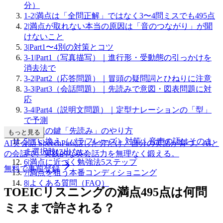
分）
1-2
|
満点は「全問正解」ではなく3〜4問ミスでも495点
2
|
満点が取れない本当の原因は「音のつながり」が聞
けないこと
3
|
Part1〜4別の対策とコツ
3-1
|
Part1（写真描写）｜進行形・受動態の引っかけを
消去法で
3-2
|
Part2（応答問題）｜冒頭の疑問詞とひねりに注意
3-3
|
Part3（会話問題）｜先読みで意図・図表問題に対
応
3-4
|
Part4（説明文問題）｜定型ナレーションの「型」
で予測
4
|
満点の鍵「先読み」のやり方
もっと見る
5
|
言い換え（パラフレーズ）対策｜音声の語はそのま
AI英会話 SpeechPass
話した分だけ、自分の英語が育つ。
AIと
ま選択肢に出ない
の会話で、実践的な英会話力を無理なく鍛える。
6
|
満点に近づく勉強法5ステップ
無料で事前登録
7
|
満点を狙う本番コンディショニング
8
|
よくある質問（FAQ）
TOEICリスニングの満点495点は何問
ミスまで許される？