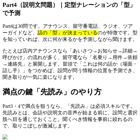
Part4（説明文問題）｜定型ナレーションの「型」
で予測
Part4は30問です。アナウンス、留守番電話、ラジオ、ツア
ーガイドなど、
話の「型」が決まっている
のが特徴です。型
を知っていれば、次に何が来るかを予測しながら聞けます。
たとえば店内アナウンスなら「あいさつ→お知らせ→詳細→
呼びかけ」の流れが多く、留守電なら「名乗り→用件→依頼
→連絡先」と展開します。冒頭で「これは何の話か（場面・
話し手）」をつかめば、設問が問う情報の位置を予測でき、
聞き取りが一気に楽になります。
満点の鍵「先読み」のやり方
Part3・4で満点を狙うなら、「先読み」は必須スキルです。
先読みとは、会話や説明文の音声が始まる前に、設問と選択
肢へ目を通しておくこと。聞くべき情報を事前に絞れるの
で、取りこぼしが激減します。