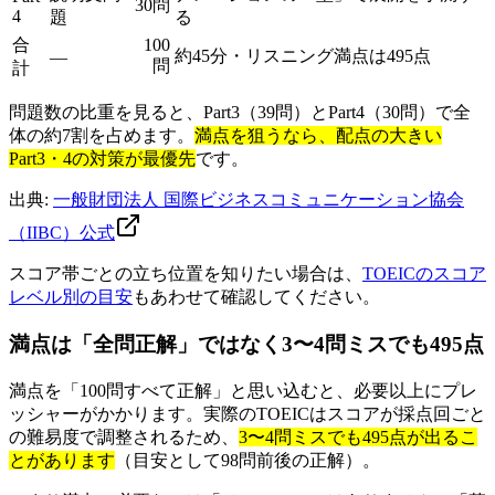
30問
4
題
る
合
100
約45分・リスニング満点は495点
—
問
計
問題数の比重を見ると、Part3（39問）とPart4（30問）で全
体の約7割を占めます。
満点を狙うなら、配点の大きい
Part3・4の対策が最優先
です。
出典:
一般財団法人 国際ビジネスコミュニケーション協会
（IIBC）公式
スコア帯ごとの立ち位置を知りたい場合は、
TOEICのスコア
レベル別の目安
もあわせて確認してください。
満点は「全問正解」ではなく3〜4問ミスでも495点
満点を「100問すべて正解」と思い込むと、必要以上にプレ
ッシャーがかかります。実際のTOEICはスコアが採点回ごと
の難易度で調整されるため、
3〜4問ミスでも495点が出るこ
とがあります
（目安として98問前後の正解）。