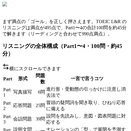
まず満点の「ゴール」を正しく押さえます。TOEIC L&R の
リスニングは満点が495点で、Part1〜4の合計100問を約45分
で解きます（リーディングと合わせて990点満点）。
リスニングの全体構成（Part1〜4・100問・約45
分）
横にスクロールできます
問題
形式
一言で言うコツ
Part
数
進行形・受動態の引っかけに注意し消
Part
写真描写
6問
1
去法で
冒頭の疑問詞を聞き取り、ひねり応答
Part
応答問題
25問
2
に備える
設問を先読みし、意図・図表問題に対
Part
会話問題
39問
3
応する
説明文問
ナレーションの「型」で展開を予測す
Part