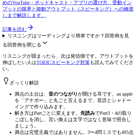
めのYouTube・ポッドキャスト・アプリの選び方、受動イン
プットの限界と能動アウトプット（スピーキング）への橋渡
しまで解説します。
記事を読む
リスニングはリーディングより簡単ですか？
回答例を見
る
回答例を閉じる
リスニングが固まったら、次は発信側です。アウトプットを
伸ばしたい人は
TOEICスピーキング対策
も読んでみてくださ
い。
ざっくり解説
満点の土台は、
音のつながり
が聞ける耳です。an apple
を「アナポー」と丸ごと言えるまで、音読とシャドー
イングで作り込みます。
解き方はPartごとに変えます。
先読み
でPart3・4の取り
こぼしを消し、言い換えは文字ではなく意味で照合し
ましょう。
満点は完璧主義ではありません。3〜4問ミスでも495点