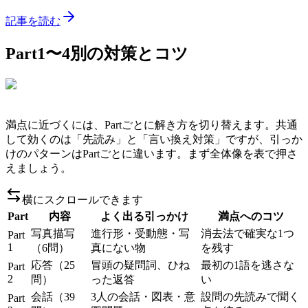
記事を読む
Part1〜4別の対策とコツ
満点に近づくには、Partごとに解き方を切り替えます。共通
して効くのは「先読み」と「言い換え対策」ですが、引っか
けのパターンはPartごとに違います。まず全体像を表で押さ
えましょう。
横にスクロールできます
Part
内容
よく出る引っかけ
満点へのコツ
写真描写
進行形・受動態・写
消去法で確実な1つ
Part
1
（6問）
真にない物
を残す
応答（25
冒頭の疑問詞、ひね
最初の1語を逃さな
Part
2
問）
った返答
い
会話（39
3人の会話・図表・意
設問の先読みで聞く
Part