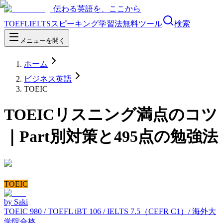
伝わる英語を、ここから
TOEFL
IELTS
スピーキング
学習法
無料ツール
検索
メニューを開く
ホーム
ビジネス英語
TOEIC
TOEICリスニング満点のコツ
｜Part別対策と495点の勉強法
TOEIC
by
Saki
TOEIC 980 / TOEFL iBT 106 / IELTS 7.5（CEFR C1）/ 海外大
学院合格