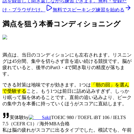
話を録音して聞き返しながら練習できます。無料・登録だ
け・ブラウザだけ。
無料でスピーキング練習を始める
満点を狙う本番コンディショニング
満点は、当日のコンディションにも左右されます。リスニン
グは45分間、集中を切らさず音を追い続ける競技です。脳が
疲れていると、後半のPart3・4で聞き取りの精度が落ちま
す。
できる対策は地味ですが効きます。1つは
「朝の回」を選ん
で受験する
こと。もう1つは前日に詰め込みすぎず、しっか
り眠って脳を休めることです。直前の追い込みより、ピーク
の集中力を本番に持っていくほうがスコアに直結します。
実体験
by
Saki
|
TOEIC 980 / TOEFL iBT 106 / IELTS
7.5（CEFR C1）/ 海外MBA合格
私は脳の疲れがスコアに出るタイプでした。模試でも、午前