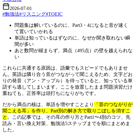
2026-07-01
#
勉強法
#
リスニング
#
TOEIC
問題集は解いているのに、Part3・4になると音が速く
て置いていかれる
単語は知っているはずなのに、なぜか聞き取れない瞬
間が多い
あと数問が縮まらず、満点（495点）の壁を越えられな
い
これらに共通する原因は、語彙でもスピードでもありませ
ん。英語は隣り合う音がつながって聞こえるため、文字どお
りの発音（アン・アップル）を待っていると、知っている単
語すら逃してしまいます。ここを放置したまま問題演習だけ
重ねても、正答率は頭打ちになりがちです。
だから満点の核は、単語を増やすことより
「音のつながりが
聞こえる耳」を作り、Part別の解き方で取りこぼしを消すこ
と
。この記事では、その耳の作り方とPart1〜4別のコツ、先
読み・言い換え対策、勉強法5ステップまでを順にまとめま
した。