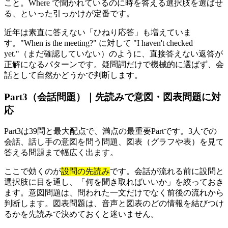
こと。Where で聞かれているのに時を答える選択肢を選ばせ
る、といった引っかけが定番です。
近年は素直に答えない「ひねり応答」も増えていま
す。"When is the meeting?" に対して "I haven't checked
yet."（まだ確認していない）のように、直接答えない返答が
正解になるパターンです。疑問詞だけで機械的に選ばず、会
話として自然かどうかで判断します。
Part3（会話問題）｜先読みで意図・図表問題に対
応
Part3は39問と最大配点で、満点の最重要Partです。3人での
会話、話し手の意図を問う問題、図表（グラフや表）を見て
答える問題まで幅広く出ます。
ここで効くのが
設問の先読み
です。会話が流れる前に設問と
選択肢に目を通し、「何を聞き取ればいいか」を絞っておき
ます。意図問題は、問われた一文だけでなく前後の流れから
判断します。図表問題は、音声と図表のどの情報を結びつけ
るかを先読みで決めておくと迷いません。