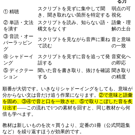
る力
スクリプトを見ずに集中して聞
弱点の可
① 精聴
き、聞き取れない箇所を特定する
視化
② 単語・文法
スクリプトを読み、知らない語・
語彙・理
を潰す
構文をなくす
解の土台
③ 音読・オー
スクリプトを見ながら音声に重ね
音と意味
バーラッピン
て読む
の一致
グ
④ シャドーイ
スクリプトを見ずに音を追って発
音変化へ
ング
話する
の即応
⑤ ディクテー
聞いた音を書き取り、抜けを確認
聞き取り
ション
する
の精度
順番が大切です。いきなりシャドーイングをしても、意味が
分からない文は音だけ追う作業になります。
②で意味と語彙
を固め、③④で音と口を一致させ、⑤で取りこぼした音を炙
り出す
——この流れで1つの素材を回すと、同じ教材から何
倍も学べます。
教材は新しいものを次々買うより、定番の1冊（公式問題集
など）を繰り返すほうが効果的です。