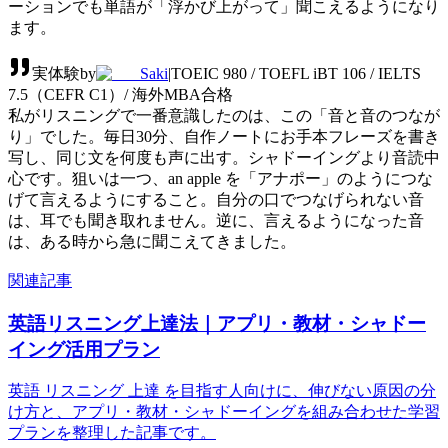
ーションでも単語が「浮かび上がって」聞こえるようになり
ます。
実体験
by
Saki
|
TOEIC 980 / TOEFL iBT 106 / IELTS
7.5（CEFR C1）/ 海外MBA合格
私がリスニングで一番意識したのは、この「音と音のつなが
り」でした。毎日30分、自作ノートにお手本フレーズを書き
写し、同じ文を何度も声に出す。シャドーイングより音読中
心です。狙いは一つ、an apple を「アナポー」のようにつな
げて言えるようにすること。自分の口でつなげられない音
は、耳でも聞き取れません。逆に、言えるようになった音
は、ある時から急に聞こえてきました。
関連記事
英語リスニング上達法｜アプリ・教材・シャドー
イング活用プラン
英語 リスニング 上達 を目指す人向けに、伸びない原因の分
け方と、アプリ・教材・シャドーイングを組み合わせた学習
プランを整理した記事です。