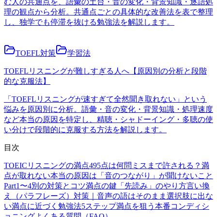
む人の共通点を、語彙の土台・音の変化・背景知識・逐語処
理の観点から分析。共通点ごとの具体的な改善法を表で整理
し、独学でも停滞を抜ける勉強法を解説します。
TOEFL対策
学習法
TOEFLリスニングが難しすぎる人へ【原因別の分析と段階
的な克服法】
「TOEFLリスニングが速すぎて全然聞き取れない」という
悩みを原因別に分析。語彙・音の変化・背景知識・処理速度
など本当の原因を特定し、精聴・シャドーイング・多聴の使
い分けで段階的に克服する方法を解説します。
目次
TOEICリスニングの満点495点は何問ミスまで許される？
満
点が取れない本当の原因は「音のつながり」が聞けないこと
Part1〜4別の対策とコツ
満点の鍵「先読み」のやり方
言い換
え（パラフレーズ）対策｜音声の語はそのまま選択肢に出な
い
満点に近づく勉強法5ステップ
満点を狙う本番コンディシ
ョニング
よくある質問（FAQ）