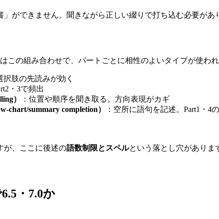
書」ができません。聞きながら正しい綴りで打ち込む必要があ
題はこの組み合わせで、パートごとに相性のよいタイプが使わ
選択肢の先読みが効く
t2・3で頻出
ling）
：位置や順序を聞き取る。方向表現がカギ
art/summary completion）
：空所に語句を記述。Part1・4
すが、ここに後述の
語数制限とスペル
という落とし穴がありま
5・7.0か