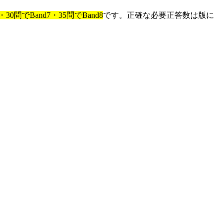
・30問でBand7・35問でBand8
です。正確な必要正答数は版に