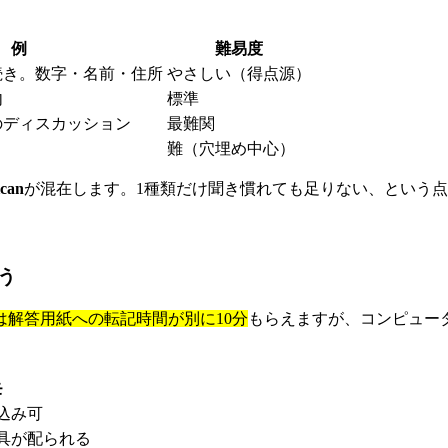
例
難易度
続き。数字・名前・住所
やさしい（得点源）
内
標準
のディスカッション
最難関
難（穴埋め中心）
can
が混在します。1種類だけ聞き慣れても足りない、という
う
は解答用紙への転記時間が別に10分
もらえますが、コンピュー
モ
込み可
具が配られる