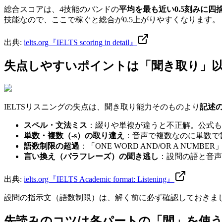
総合スコアは、4技能のバンドの
平均を最も近い0.5刻みに四
技能なので、ここで稼ぐと総合が0.5上がりやすくなります。
出典:
ielts.org『IELTS scoring in detail』
失点しやすいポイントは「聞き取り」
IELTSリスニングの失点は、聞き取り能力そのものより
記述
スペル・文法ミス
：綴りや単複が違うと不正解。公式も
単数・複数（-s）の取り違え
：音声で複数なのに単数で
語数制限の超過
：「ONE WORD AND/OR A NUMB
言い換え（パラフレーズ）の聞き逃し
：設問の語と音声
出典:
ielts.org『IELTS Academic format: Listening』
設問の指示文（語数制限）は、解く前に必ず確認しておきま
先読みのコツは各パートの「間」を使