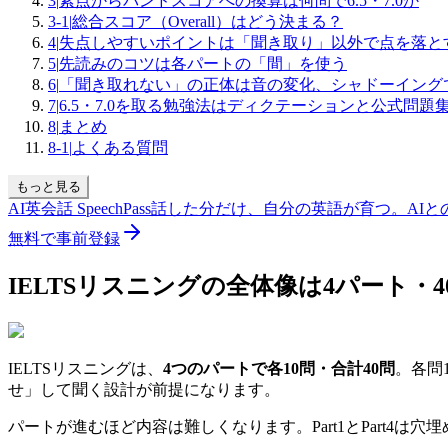
3
|
素点からバンドスコアへの換算は何問で6.5・7.0か
3-1
|
総合スコア（Overall）はどう決まる？
4
|
失点しやすいポイントは「聞き取り」以外で点を落と
5
|
先読みのコツは各パートの「間」を使う
6
|
「聞き取れない」の正体は音の変化、シャドーイング
7
|
6.5・7.0を取る勉強法はディクテーションと公式問題
8
|
まとめ
8-1
|
よくある質問
もっと見る
AI英会話 SpeechPass
話した分だけ、自分の英語が育つ。
AI
無料で事前登録
IELTSリスニングの全体像は4パート・
IELTSリスニングは、
4つのパートで各10問・合計40問
。各問
せ」して聞く設計が前提になります。
パートが進むほど内容は難しくなります。Part1とPart4は