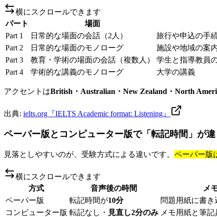
横にスクロールできます
パート
場面
Part 1
日常的な場面の会話（2人）
旅行や申込の手
Part 2
日常的な場面のモノローグ
施設や地域の案
Part 3
教育・学術の場面の会話（複数人）
学生と指導教員
Part 4
学術的な講義のモノローグ
大学の講義
アクセントは
British・Australian・New Zealand・North Ameri
出典:
ielts.org『IELTS Academic format: Listening』
ペーパー版とコンピューター版で「転記時間」が違
見落としやすいのが、受験方式による違いです。
ペーパー版
横にスクロールできます
方式
音声後の時間
メ
ペーパー版
転記時間が
10分
問題用紙に書き
コンピューター版
転記なし・
見直し2分のみ
メモ用紙と筆記