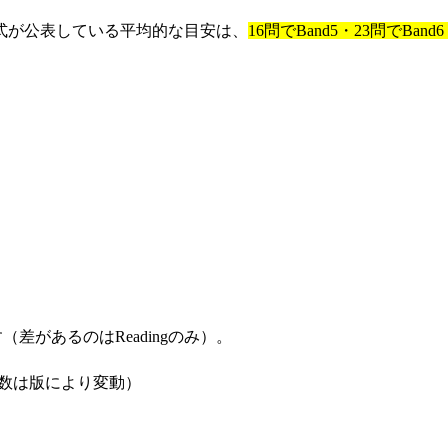
式が公表している平均的な目安は、
16問でBand5・23問でBand6
通です（差があるのはReadingのみ）。
数は版により変動）