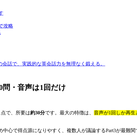
す
で攻略
集
との会話で、実践的な英会話力を無理なく鍛える。
40問・音声は1回だけ
1点で、所要は
約30分
です。最大の特徴は、
音声が1回しか再生
穴埋め中心で得点源になりやすく、複数人が議論するPart3が最難