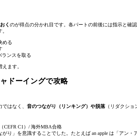
おく
のが得点の分かれ目です。各パートの前後には指示と確認
す。
決める
す
バランスを取る
増えます。
シャドーイングで攻略
力ではなく、
音のつながり（リンキング）や脱落
（リダクショ
TS 7.5（CEFR C1）/ 海外MBA合格
り」を意識することでした。たとえば an apple は「ア