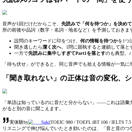
音声が1回だけだからこそ、
先読みで「何を待つか」を決めて
所の前後や品詞（数字・名詞・地名など）を予測しておきま
設問のキーワードに印をつけ、
何の情報を待つか
を1つ
聞き逃したら
潔く次へ
。1問に固執すると連鎖して落と
一方で
先読みに集中しすぎてPart1を落とす
のも典型。
「待ち伏せ」ができると、同じ音声でも拾える情報が一気に
「聞き取れない」の正体は音の変化、
「単語は知っているのに音だと分からない」――これは語彙
がると別の音に聞こえます。
実体験
by
Saki
|
TOEIC 980 / TOEFL iBT 106 / IEL
リスニングで伸び悩んでいたとき効いたのは、「音と音のつなが