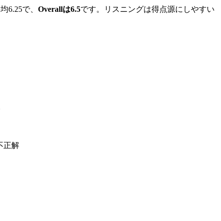
均6.25で、
Overallは6.5
です。リスニングは得点源にしやすい
。
と不正解