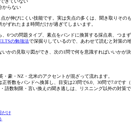
できていない
ち分からない
ても点が伸びにくい技能です。実は失点の多くは、聞き取りその
所がずれたまま時間だけが過ぎてしまいます。
、6つの問題タイプ、素点をバンドに換算する採点表、つまずきやす
IELTSの勉強法
で深掘りしているので、あわせて読むと対策の
ないかの見取り図ができ、次の1問で何を意識すればいいかが
英・豪・NZ・北米のアクセントが混ざって流れます。
答数をバンドへ換算し、目安は23問で6.0、30問で7.0です
・語数制限・言い換えの聞き逃しは、リスニング以外の対策で
回だけ
う