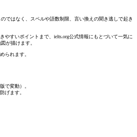
ものではなく、スペルや語数制限、言い換えの聞き逃しで起き
いポイントまで、ielts.org公式情報にもとづいて一気に
地図が描けます。
決められます。
（版で変動）。
防げます。