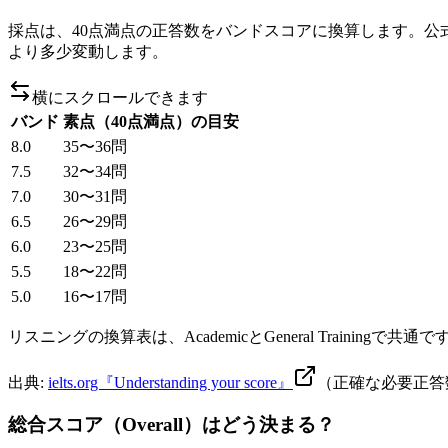
採点は、40点満点の正答数をバンドスコアに換算します。公
より多少変動します。
横にスクロールできます
バンド
素点（40点満点）の目安
8.0
35〜36問
7.5
32〜34問
7.0
30〜31問
6.5
26〜29問
6.0
23〜25問
5.5
18〜22問
5.0
16〜17問
リスニングの換算表は、AcademicとGeneral Trainingで共
出典:
ielts.org『Understanding your score』
（正確な必要正答
総合スコア（Overall）はどう決まる？