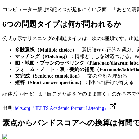
コンピューター版は転記ミスが起きにくい反面、「あとで清
6つの問題タイプは何が問われるか
公式が示すリスニングの問題タイプは、次の6種類です。出
多肢選択（Multiple choice）
：選択肢から正答を選ぶ。
マッチング（Matching）
：情報どうしを対応づける。Par
図・地図・プランのラベリング（Plan/map/diagram label
フォーム・ノート・表・要約の補完（Form/note/table/flow-ch
文完成（Sentence completion）
：文の空所を埋める
短答（Short-answer questions）
：問いに語句で答える
記述系（4〜6）は「聞こえた語をそのまま書く」のが基本で
出典:
ielts.org『IELTS Academic format: Listening』
素点からバンドスコアへの換算は何問で6.