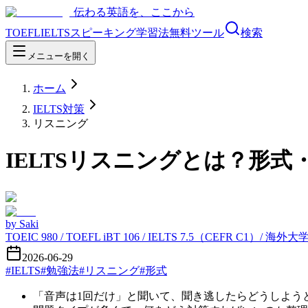
伝わる英語を、ここから
TOEFL
IELTS
スピーキング
学習法
無料ツール
検索
メニューを開く
ホーム
IELTS対策
リスニング
IELTSリスニングとは？形
by
Saki
TOEIC 980 / TOEFL iBT 106 / IELTS 7.5（CEFR C1）/ 海
2026-06-29
#
IELTS
#
勉強法
#
リスニング
#
形式
「音声は1回だけ」と聞いて、聞き逃したらどうしよう