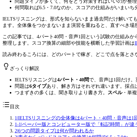
問題タイプが多くて、何をどう対策すればいいのか整理
何問取れば6.5・7.0なのか、スコアの仕組みがいまい
IELTSリスニングは、形式を知らないまま過去問だけ解い
ます。全体像をつかまないまま演習を重ねると、直すべき場
この記事では、4パート40問・音声1回という試験の仕組みから
整理します。スコア換算の細部や技能を横断した学習計画は
読み終わるころには、どのパートで稼ぎ、どこで点を落とさ
ざっくり解説
IELTSリスニングは
4パート・40問
で、音声は1回だけ。
問題は
6タイプ
あり、解き方はそれぞれ違います。採点は正
つまずきの多くは、聞き取りより書き方。
スペル
・単複
目次
1
|
IELTSリスニングの全体像は4パート・40問・音声は1
1-1
|
ペーパー版とコンピューター版で「転記時間」が違
2
|
6つの問題タイプは何が問われるか