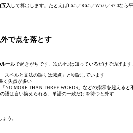
捨五入
して算出します。たとえばL6.5／R6.5／W5.0／S7.0なら平
以外で点を落とす
のルール
で起きがちです。次の4つは知っているだけで防げます
「スペルと文法の誤りは減点」と明記しています
書く失点が多い
ER」「NO MORE THAN THREE WORDS」などの指示を超える
の語は言い換えられる。単語の一致だけを待つと外す
しょう。
う