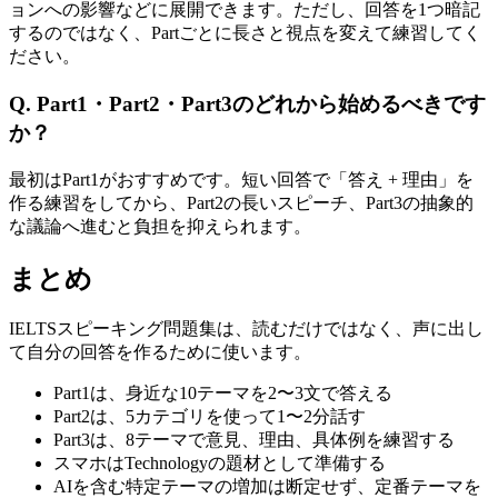
ョンへの影響などに展開できます。ただし、回答を1つ暗記
するのではなく、Partごとに長さと視点を変えて練習してく
ださい。
Q. Part1・Part2・Part3のどれから始めるべきです
か？
最初はPart1がおすすめです。短い回答で「答え + 理由」を
作る練習をしてから、Part2の長いスピーチ、Part3の抽象的
な議論へ進むと負担を抑えられます。
まとめ
IELTSスピーキング問題集は、読むだけではなく、声に出し
て自分の回答を作るために使います。
Part1は、身近な10テーマを2〜3文で答える
Part2は、5カテゴリを使って1〜2分話す
Part3は、8テーマで意見、理由、具体例を練習する
スマホはTechnologyの題材として準備する
AIを含む特定テーマの増加は断定せず、定番テーマを