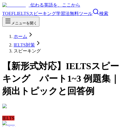
伝わる英語を、ここから
TOEFL
IELTS
スピーキング
学習法
無料ツール
検索
メニューを開く
ホーム
IELTS対策
スピーキング
【新形式対応】IELTSスピー
キング パート1~3 例題集｜
頻出トピックと回答例
IELTS