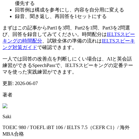
優先する
回答例は構成を参考にし、内容を自分用に変える
録音、聞き返し、再回答を1セットにする
まずはこの記事からPart1を3問、Part2を1問、Part3を2問選
び、回答を録音してみてください。時間配分は
IELTSスピー
キングの時間配分
、試験全体の準備の流れは
IELTSスピーキ
ング対策ガイド
で確認できます。
一人では回答の改善点を判断しにくい場合は、AIと英会話
練習ができるSpeechPassで、IELTSスピーキングの定番テー
マを使った実践練習ができます。
更新:
2026-06-07
著者
Saki
TOEIC 980 / TOEFL iBT 106 / IELTS 7.5（CEFR C1）/ 海外
MBA合格