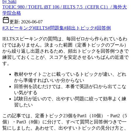
by
Saki
TOEIC 980 / TOEFL iBT 106 / IELTS 7.5（CEFR C1）/ 海外大
学院合格
更新: 2026-06-07
#
スピーキング
#
IELTS
#
問題集
#
頻出トピック
#
回答例
IELTSスピーキングの質問は、毎回ゼロから作られているわ
けではありません。決まった範囲（定番トピックのプール）
から繰り返し出題されるため、頻出トピックを回答例つきで
練習しておくことが、スコアを安定させるいちばんの近道で
す。
教材やサイトごとに載っているトピックが違い、どれ
から準備すればいいか分からない
回答例を読むだけでは、本番で英語が口から出てこな
い気がする
試験日が近いので、出やすい問題に絞って効率よく練
習したい
この記事では、定番トピック23個をPart1（10個）・Part2（5
個）・Part3（8個）に分けて、すべて質問と回答例つきで一
覧にしました。あわせて、出やすいトピックの見分け方と、