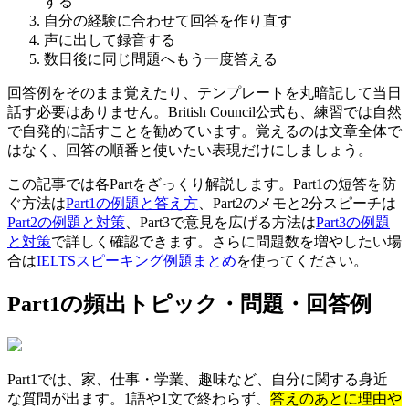
する
自分の経験に合わせて回答を作り直す
声に出して録音する
数日後に同じ問題へもう一度答える
回答例をそのまま覚えたり、テンプレートを丸暗記して当日
話す必要はありません。British Council公式も、練習では自然
で自発的に話すことを勧めています。覚えるのは文章全体で
はなく、回答の順番と使いたい表現だけにしましょう。
この記事では各Partをざっくり解説します。Part1の短答を防
ぐ方法は
Part1の例題と答え方
、Part2のメモと2分スピーチは
Part2の例題と対策
、Part3で意見を広げる方法は
Part3の例題
と対策
で詳しく確認できます。さらに問題数を増やしたい場
合は
IELTSスピーキング例題まとめ
を使ってください。
Part1の頻出トピック・問題・回答例
Part1では、家、仕事・学業、趣味など、自分に関する身近
な質問が出ます。1語や1文で終わらず、
答えのあとに理由や