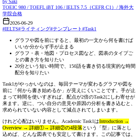
by
Saki
TOEIC 980 / TOEFL iBT 106 / IELTS 7.5（CEFR C1）/ 海外大
学院合格
2026-06-29
#
IELTS
#
ライティング
#
テンプレート
#
Task1
グラフや図を前にすると、最初の一文から何を書けば
いいか分からず手が止まる
グラフ・表・地図・プロセス図など、図表のタイプご
との書き方を知りたい
20分という短い時間で、150語を書き切る現実的な時間
配分を知りたい
Task1がやっかいなのは、毎回テーマが変わるグラフや図を
前に「何から書き始めるか」が見えにくいことです。手が止
まって時間を使いすぎれば、配点が2倍のTask2にしわ寄せが
来ます。逆に、つい自分の意見や原因の分析を書き込むと、
求められていない内容として減点されてしまいます。
けれど心配はいりません。Academic Task1は
Introduction →
Overview → 詳細①→ 詳細②の4段落
という「型」に落とし
込めば、どんな図表でも安定して書けます。この記事では、