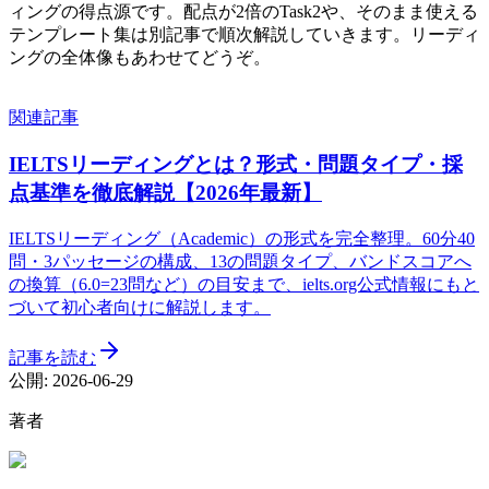
ィングの得点源です。配点が2倍のTask2や、そのまま使える
テンプレート集は別記事で順次解説していきます。リーディ
ングの全体像もあわせてどうぞ。
関連記事
IELTSリーディングとは？形式・問題タイプ・採
点基準を徹底解説【2026年最新】
IELTSリーディング（Academic）の形式を完全整理。60分40
問・3パッセージの構成、13の問題タイプ、バンドスコアへ
の換算（6.0=23問など）の目安まで、ielts.org公式情報にもと
づいて初心者向けに解説します。
記事を読む
公開:
2026-06-29
著者