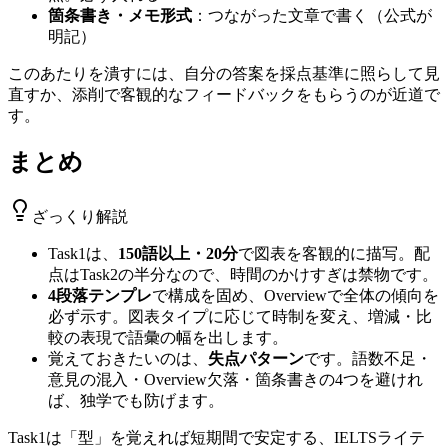
箇条書き・メモ形式
：つながった文章で書く（公式が
明記）
このあたりを潰すには、自分の答案を採点基準に照らして見
直すか、添削で客観的なフィードバックをもらうのが近道で
す。
まとめ
ざっくり解説
Task1は、
150語以上・20分
で図表を客観的に描写。配
点はTask2の半分なので、時間のかけすぎは禁物です。
4段落テンプレ
で構成を固め、Overviewで全体の傾向を
必ず示す。図表タイプに応じて時制を変え、増減・比
較の表現で語彙の幅を出します。
覚えておきたいのは、
失点パターン
です。語数不足・
意見の混入・Overview欠落・箇条書きの4つを避けれ
ば、独学でも防げます。
Task1は「型」を覚えれば短期間で安定する、IELTSライテ