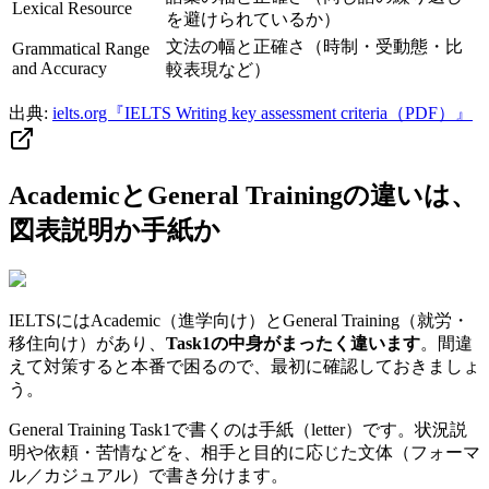
Lexical Resource
を避けられているか）
文法の幅と正確さ（時制・受動態・比
Grammatical Range
and Accuracy
較表現など）
出典:
ielts.org『IELTS Writing key assessment criteria（PDF）』
AcademicとGeneral Trainingの違いは、
図表説明か手紙か
IELTSにはAcademic（進学向け）とGeneral Training（就労・
移住向け）があり、
Task1の中身がまったく違います
。間違
えて対策すると本番で困るので、最初に確認しておきましょ
う。
General Training Task1で書くのは手紙（letter）です。状況説
明や依頼・苦情などを、相手と目的に応じた文体（フォーマ
ル／カジュアル）で書き分けます。