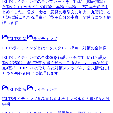
IELTSライティングのテンプレートを、Task1（図表描写）
とTask2（エッセイ）の序論・本論・結論まで穴埋め式でま
とめました。増減・比較・意見の定型文に加え、丸暗記する
と逆に減点される理由と「型＋自分の中身」で使うコツも解
説します。
IELTS対策
ライティング
IELTSライティングとは？タスク1/2・採点・対策の全体像
IELTSライティングの全体像を解説。60分でTask1(150語)と
Task2(250語・配点2倍)を書く形式、Task Achievementなど採
点4基準、6.0〜7.0の取り方と対策ステップを、公式情報にも
とづき初心者向けに整理します。
IELTS対策
ライティング
IELTSライティング参考書おすすめ｜レベル別の選び方と独
学術