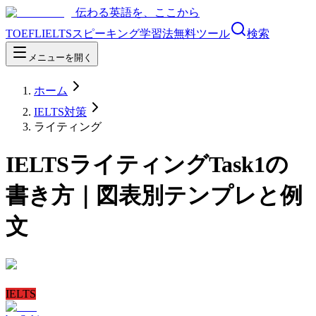
伝わる英語を、ここから
TOEFL
IELTS
スピーキング
学習法
無料ツール
検索
メニューを開く
ホーム
IELTS対策
ライティング
IELTSライティングTask1の
書き方｜図表別テンプレと例
文
IELTS