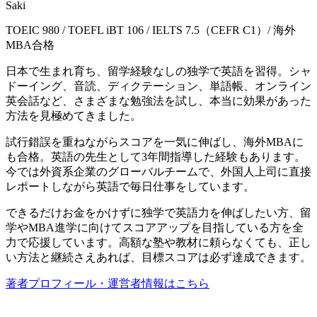
Saki
TOEIC 980 / TOEFL iBT 106 / IELTS 7.5（CEFR C1）/ 海外
MBA合格
日本で生まれ育ち、留学経験なしの独学で英語を習得。シャ
ドーイング、音読、ディクテーション、単語帳、オンライン
英会話など、さまざまな勉強法を試し、本当に効果があった
方法を見極めてきました。
試行錯誤を重ねながらスコアを一気に伸ばし、海外MBAに
も合格。英語の先生として3年間指導した経験もあります。
今では外資系企業のグローバルチームで、外国人上司に直接
レポートしながら英語で毎日仕事をしています。
できるだけお金をかけずに独学で英語力を伸ばしたい方、留
学やMBA進学に向けてスコアアップを目指している方を全
力で応援しています。高額な塾や教材に頼らなくても、正し
い方法と継続さえあれば、目標スコアは必ず達成できます。
著者プロフィール・運営者情報はこちら