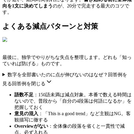
向を1文に決めてしまう
のが、20分で完走する最大のコツで
す。
よくある減点パターンと対策
最後に、独学でやりがちな失点を整理します。どれも「知っ
ていれば防げる」ものです。
数字を全部書いたのに点が伸びないのはなぜ？
回答例を
見る
回答例を閉じる
語数不足
：150語未満は減点対象。本番で数える時間は
ないので、普段から「自分の4段落は何語になるか」を
把握しておく
意見の混入
：「This is a good trend」など主観はNG。客
観描写に徹する
Overviewがない
：全体像の段落を省くと一貫性で減
点。必ず入れる