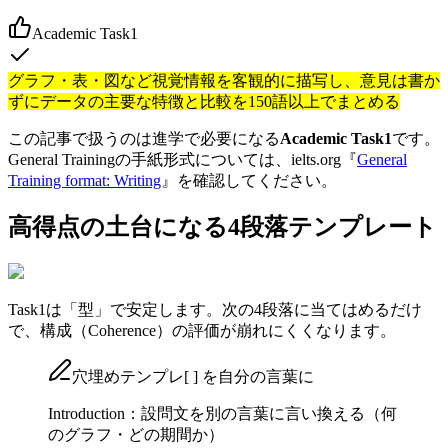
Academic Task1
グラフ・表・図など視覚情報を客観的に描写し、意見は書か
ずにデータの主要な特徴と比較を150語以上でまとめる
この記事で扱うのは進学で必要になる
Academic Task1
です。
General Trainingの手紙形式については、ielts.org『
General
Training format: Writing
』を確認してください。
高得点の土台になる4段落テンプレート
Task1は「型」で安定します。次の4段落に当てはめるだけ
で、構成（Coherence）の評価が崩れにくくなります。
穴埋めテンプレ
[ ]
を自分の言葉に
Introduction：設問文を別の言葉に言い換える（何
のグラフ・どの期間か）