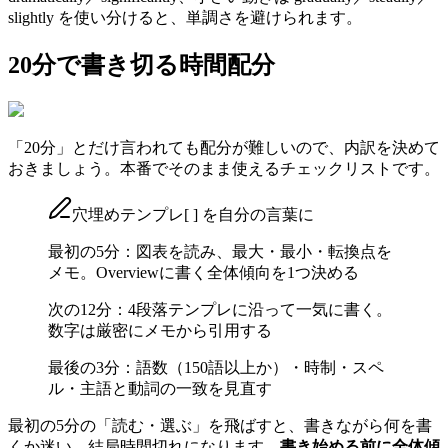
slightly を使い分けると、単調さを避けられます。
20分で書き切る時間配分
「20分」とだけ言われても配分が難しいので、内訳を決めて
おきましょう。本番でそのまま使えるチェックリストです。
穴埋めテンプレ
[ ]
を自分の言葉に
最初の5分：図表を読み、最大・最小・転換点を
メモ。Overviewに書く全体傾向を1つ決める
次の12分：4段落テンプレに沿って一気に書く。
数字は厳密にメモから引用する
最後の3分：語数（150語以上か）・時制・スペ
ル・主語と動詞の一致を見直す
最初の5分の「読む・選ぶ」を飛ばすと、書きながら何を書
くか迷い、結局時間切れになります。
書き始める前に全体傾