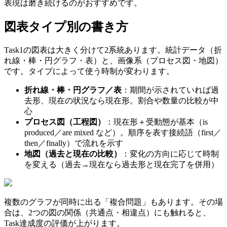
表現は磨き続けるのがおすすめです。
図表タイプ別の書き方
Task1の図表は大きく分けて2系統あります。統計データ（折
れ線・棒・円グラフ・表）と、画像系（プロセス図・地図）
です。タイプによって使う時制が変わります。
折れ線・棒・円グラフ／表
：期間が示されていれば過
去形、現在の状況なら現在形。割合や数量の比較が中
心
プロセス図（工程図）
：現在形＋受動態が基本（is
produced／are mixed など）。順序を表す接続語（first／
then／finally）で流れを示す
地図（過去と現在の比較）
：変化の方向に応じて時制
を変える（過去→現在なら過去形と現在完了を併用）
複数のグラフが同時に出る「複合問題」もあります。その場
合は、2つの図の関係（共通点・相違点）にも触れると、
Task達成度の評価が上がります。