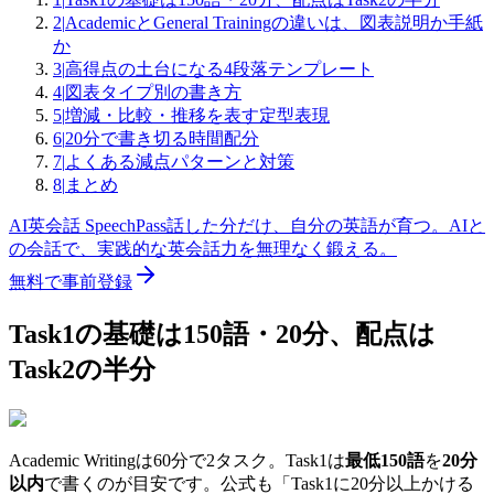
2
|
AcademicとGeneral Trainingの違いは、図表説明か手紙
か
3
|
高得点の土台になる4段落テンプレート
4
|
図表タイプ別の書き方
5
|
増減・比較・推移を表す定型表現
6
|
20分で書き切る時間配分
7
|
よくある減点パターンと対策
8
|
まとめ
AI英会話 SpeechPass
話した分だけ、自分の英語が育つ。
AIと
の会話で、実践的な英会話力を無理なく鍛える。
無料で事前登録
Task1の基礎は150語・20分、配点は
Task2の半分
Academic Writingは60分で2タスク。Task1は
最低150語
を
20分
以内
で書くのが目安です。公式も「Task1に20分以上かける