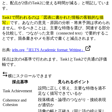
と、配点が2倍のTask2に使える時間が減る」と明記していま
す。
Task1で問われるのは「図表に書かれた情報の客観的な描
写」
です。あなたの意見・原因の分析・将来予測は求められ
ません。やるべきことは、主要な特徴を選び、関連する部分
を比較して、つながった文章（connected text）で要約するこ
とです。箇条書きやメモ形式で書くと減点されます。
出典:
ielts.org『IELTS Academic format: Writing』
採点は次の4基準で行われます。Task1とTask2で共通の評価
軸です。
横にスクロールできます
採点基準
見られるポイント
設問に正しく答え、主要な特徴を過不
Task Achievement
足なく描写できているか
段落構成・論理のつながり・接続表現
Coherence and
Cohesion
が適切か
語彙の幅と正確さ（同じ語の繰り返し