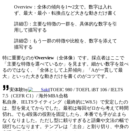
Overview：全体の傾向を1〜2文で。数字は入れ
ず、最大・最小・転換点など大きな動きだけ書く
詳細①：主要な特徴の一群を、具体的な数字を引
用して描写する
詳細②：もう一群の特徴や比較を、数字を添えて
描写する
特に重要なのが
Overview
（全体像）です。採点者はここで
「主要な特徴を選べているか」を見ます。細かい数字を並べ
るのではなく、「全体として上昇傾向」「Aが一貫して最
大」といった大きな動きだけを書くのがコツです。
実体験
by
Saki
|
TOEIC 980 / TOEFL iBT 106 / IELTS
7.5（CEFR C1）/ 海外MBA合格
私自身、IELTSライティング（最終的にW8.5）で安定したの
は、型を覚えてからでした。最初は毎回ゼロから考えて時間
切れ。でも4段落の役割を固定したら、本番でも手が止まら
なくなりました。ただし型に頼りすぎると語彙や文法の幅で
頭打ちになります。テンプレは「土台」と割り切り、中身の