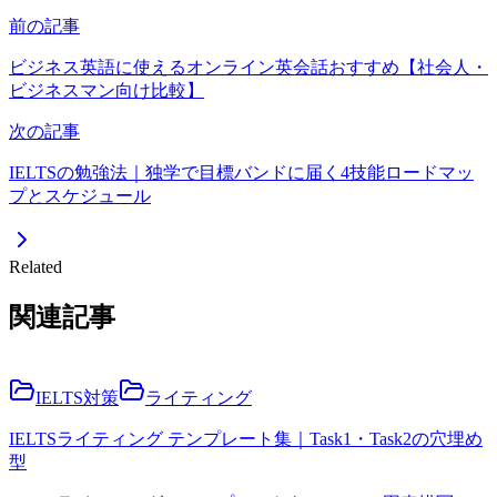
前の記事
ビジネス英語に使えるオンライン英会話おすすめ【社会人・
ビジネスマン向け比較】
次の記事
IELTSの勉強法｜独学で目標バンドに届く4技能ロードマッ
プとスケジュール
Related
関連記事
IELTS対策
ライティング
IELTSライティング テンプレート集｜Task1・Task2の穴埋め
型