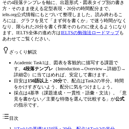
その4段落テンプレを軸に、出題形式・図表タイプ別の書き
方・そのまま使える定型表現・20分の時間配分まで、
ielts.org公式情報にもとづいて整理しました。読み終わるこ
ろには、グラフを見て「まず何を書くか」で迷う時間がなく
なり、限られた20分を書く作業そのものに使えるようになり
ます。IELTS全体の進め方は
IELTSの勉強法ロードマップ
も
あわせてご覧ください。
ざっくり解説
Academic Task1は、図表を客観的に描写する課題で
す。
4段落テンプレ
（Introduction→Overview→詳細①→
詳細②）に当てはめれば、安定して書けます。
目安は
150語以上・20分
で、配点はTask2の半分。時間
をかけすぎないよう、配分に気をつけましょう。
採点は4基準（課題達成・一貫性・語彙・文法）。「意
見を書かない／主要な特徴を選んで比較する」が
公式
の指示です。
目次
1
|
Task1の基礎は150語・20分、配点はTask2の半分