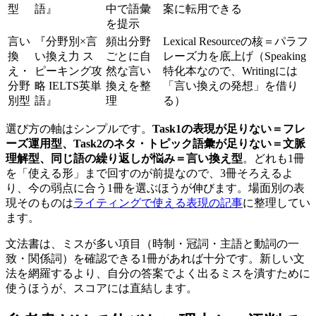
型
語』
中で語彙
案に転用できる
を提示
言い
『分野別×言
頻出分野
Lexical Resourceの核＝パラフ
換
い換え力 ス
ごとに自
レーズ力を底上げ（Speaking
え・
ピーキング攻
然な言い
特化本なので、Writingには
分野
略 IELTS英単
換えを整
「言い換えの発想」を借り
別型
語』
理
る）
選び方の軸はシンプルです。
Task1の表現が足りない＝フレ
ーズ運用型、Task2のネタ・トピック語彙が足りない＝文脈
理解型、同じ語の繰り返しが悩み＝言い換え型
。どれも1冊
を「使える形」まで回すのが前提なので、3冊そろえるよ
り、今の弱点に合う1冊を選ぶほうが伸びます。場面別の表
現そのものは
ライティングで使える表現の記事
に整理してい
ます。
文法書は、ミスが多い項目（時制・冠詞・主語と動詞の一
致・関係詞）を確認できる1冊があれば十分です。新しい文
法を網羅するより、自分の答案でよく出るミスを潰すために
使うほうが、スコアには直結します。