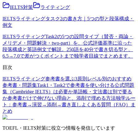
IELTS対策
ライティング
IELTSライティングタスク2の書き方｜5つの型と段落構成・
例文
IELTSライティングTask2の5つの設問タイプ（賛否・両論・
メリデメ・問題解決・two-part）を、公式評価基準に沿った
段落構成と英語例文で解説。250語を40分で書き切る型と、
6.5→7.0で差がつくポイントまで独学者目線でまとめます。
目次
IELTSライティング参考書を選ぶ3原則
レベル別のおすすめ
参考書・問題集
Task1・Task2で参考書を使い分ける
公式問題
集（Cambridge IELTS）は必要か
単語帳・文法書は別で要る
か
参考書だけで伸びない理由と、添削で埋める方法
独学ルー
ト：参考書→演習→添削→書き直し
よくある質問（FAQ）
ま
とめ
TOEFL・IELTS対策に役立つ情報を発信しています