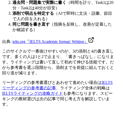
過去問・問題集で実際に書く
（時間を計り、Task1は20
分・Task2は40分が目安）
添削で弱点を特定する
（AIで即時に文法・語彙、節目
で人の目を入れる）
同じ問題を書き直す
（指摘を反映し、改善が定着した
か確認する）
出典:
ielts.org『IELTS Academic format: Writing』
このサイクルで一番抜けやすいのが、3の添削と4の書き直し
です。多くの人は1と2で止まり、「書きっぱなし」になりま
す。ライティングは書いて直して初めて伸びる技能です。だ
から参考書を選ぶ段階から、添削までを前提に組んでおくと
回り道が減ります。
リーディングの参考書選びとあわせて進めたい場合は
IELTS
リーディングの参考書の記事
、ライティング全体の戦略は
IELTSライティングの攻略ガイド
も参考になります。スピー
キングの教材選びは次の記事で同じ考え方を解説していま
す。