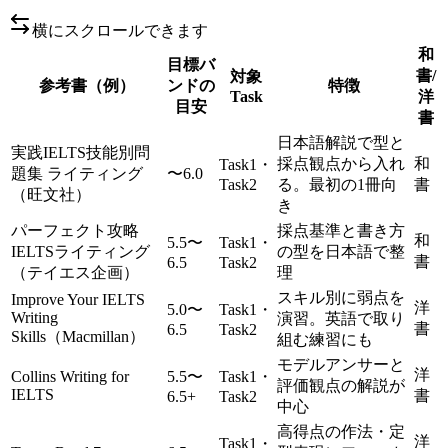
横にスクロールできます
和
目標バ
書/
対象
参考書（例）
ンドの
特徴
Task
洋
目安
書
日本語解説で型と
実践IELTS技能別問
採点観点から入れ
和
Task1・
題集 ライティング
〜6.0
Task2
る。最初の1冊向
書
（旺文社）
き
パーフェクト攻略
採点基準と書き方
和
5.5〜
Task1・
IELTSライティング
の型を日本語で整
書
6.5
Task2
（テイエス企画）
理
スキル別に弱点を
Improve Your IELTS
洋
5.0〜
Task1・
Writing
演習。英語で取り
書
6.5
Task2
Skills（Macmillan）
組む練習にも
モデルアンサーと
洋
Collins Writing for
5.5〜
Task1・
評価観点の解説が
IELTS
書
6.5+
Task2
中心
高得点の作法・定
洋
Task1・