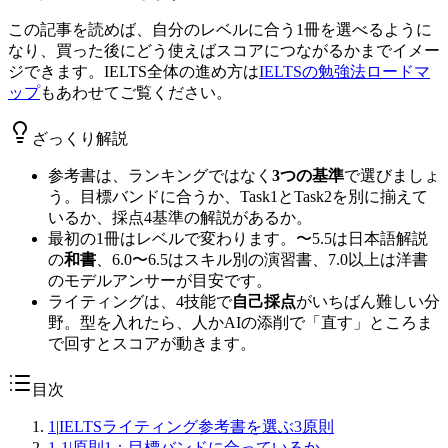
この記事を読めば、自分のレベルに合う1冊を選べるように
なり、買った後にどう使えばスコアにつながるかまでイメー
ジできます。IELTS全体の進め方は
IELTSの勉強法ロードマ
ップ
もあわせてご覧ください。
ざっくり解説
参考書は、ランキングではなく
3つの基準
で選びましょ
う。目標バンドに合うか、Task1とTask2を別に揃えて
いるか、採点4基準の解説があるか。
最初の1冊はレベルで変わります。〜5.5は日本語解説
の
和書
、6.0〜6.5はスキル別の演習書、7.0以上は洋書
のモデルアンサーが目安です。
ライティングは、4技能で
自己採点
がいちばん難しい分
野。型を入れたら、人かAIの添削で「直す」ところま
で回すとスコアが動きます。
目次
1
|
IELTSライティング参考書を選ぶ3原則
1-1
|
原則1：目標バンドに合っているか