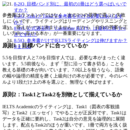
8-2
|
Q. 目標バンド別に、最初の1冊はどう選べばいいで
すか？
参考書はランキングではなく、次の3つの基準で選ぶと失敗
8-3
|
Q. Task1とTask2で参考書を分ける必要はあります
しにくいです。ライティングはリーディングやリスニングと
か？
違い、答えが一つに決まりません。だから「自分の答案を正
8-4
|
Q. 公式過去問「Cambridge IELTS」は最初に買うべ
しい方向へ直せる本か」が一番重要になります。
きですか？
8-5
|
Q. 参考書だけでIELTSライティングは伸びますか？
原則1：目標バンドに合っているか
9
|
まとめ
5.5を目指す人と7.0を目指す人では、必要な本がまったく違
います。5.5前後なら、まず「型に沿って書き切る」ことを
教える基礎の本が向いています。7.0以上を狙うなら、語彙
の幅や論理の精度を磨く上級向けの本が必要です。今のレベ
ルより1段だけ上の本を選ぶと、無理なく伸ばせます。
原則2：Task1とTask2を別物として揃えているか
IELTS Academicのライティングは、Task1（図表の客観描
写）とTask2（エッセイ）でやることが正反対です。Task1は
データを正確に要約し、Task2は自分の意見を論理的に展開
します。配点もTask2のほうが重いです。1冊で両方を浅く扱