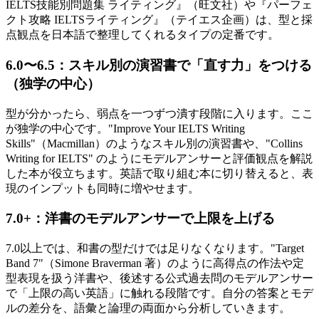
IELTS技能別問題集 ライティング』（旺文社）や『パーフェ
クト攻略 IELTSライティング』（テイエス企画）は、型と採
点観点を日本語で整理してくれるタイプの定番です。
6.0〜6.5：スキル別の演習書で「直す力」をつける
（独学の中心）
型が分かったら、弱点を一つずつ潰す段階に入ります。ここ
が独学の中心です。"Improve Your IELTS Writing
Skills"（Macmillan）のようなスキル別の演習書や、"Collins
Writing for IELTS" のようにモデルアンサーと評価観点を解説
した本が役立ちます。英語で取り組む本に切り替えると、表
現のインプットも同時に増やせます。
7.0+：洋書のモデルアンサーで上限を上げる
7.0以上では、和書の型だけでは足りなくなります。"Target
Band 7"（Simone Braverman 著）のように高得点の作法や定
型表現を扱う洋書や、後述する公式過去問のモデルアンサー
で「上限の高い英語」に触れる段階です。自分の答案とモデ
ルの差分を、語彙と論理の両面から分析していきます。