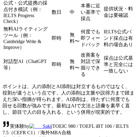
公式・公式提携の採
本番に近
提供状況・料
点付き模試（例：
数日
中
い基準で
金は要確認
IELTS Progress
採点
Check）
無料AIライティング
何度でも
IELTS公式バ
無
ツール（例：
即時
即フィー
ンド採点は有
料〜
Cambridge Write &
ドバック
料の場合あり
Improve）
改善案を
採点は公式基
対話型AI（ChatGPT
無
対話で深
即時
準と完全には
等）
料〜
掘りでき
一致しない
る
ポイントは、人の添削とAI添削は対立するものではなく、
役割が違うという点です。人の添削は文脈や説得力まで踏ま
えた深い指摘が得られます。AI添削は、待たずに何度でも
回せる回数が強みです。最初はAIで文法と語彙を素早く直
し、節目で人の目を入れる、という併用が現実的です。
実体験
by
Saki
|
TOEIC 980 / TOEFL iBT 106 / IELTS
7.5（CEFR C1）/ 海外MBA合格