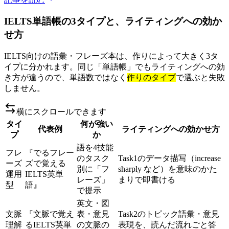
IELTS単語帳の3タイプと、ライティングへの効か
せ方
IELTS向けの語彙・フレーズ本は、作りによって大きく3タ
イプに分かれます。同じ「単語帳」でもライティングへの効
き方が違うので、単語数ではなく
作りのタイプ
で選ぶと失敗
しません。
横にスクロールできます
タイ
何が強い
代表例
ライティングへの効かせ方
プ
か
語を4技能
フレ
『でるフレー
のタスク
Task1のデータ描写（increase
ーズ
ズで覚える
別に「フ
sharply など）を意味のかた
運用
IELTS英単
レーズ」
まりで即書ける
型
語』
で提示
英文・図
文脈
『文脈で覚え
表・意見
Task2のトピック語彙・意見
理解
るIELTS英単
の文脈の
表現を、読んだ流れごと答