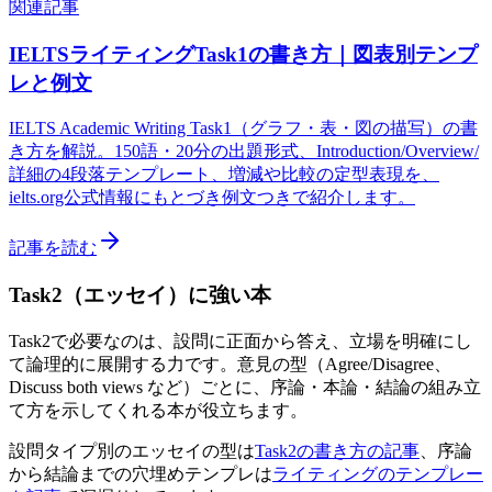
関連記事
IELTSライティングTask1の書き方｜図表別テンプ
レと例文
IELTS Academic Writing Task1（グラフ・表・図の描写）の書
き方を解説。150語・20分の出題形式、Introduction/Overview/
詳細の4段落テンプレート、増減や比較の定型表現を、
ielts.org公式情報にもとづき例文つきで紹介します。
記事を読む
Task2（エッセイ）に強い本
Task2で必要なのは、設問に正面から答え、立場を明確にし
て論理的に展開する力です。意見の型（Agree/Disagree、
Discuss both views など）ごとに、序論・本論・結論の組み立
て方を示してくれる本が役立ちます。
設問タイプ別のエッセイの型は
Task2の書き方の記事
、序論
から結論までの穴埋めテンプレは
ライティングのテンプレー