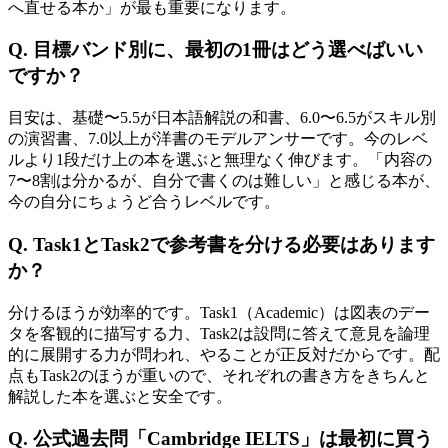
へ直せる本か」が最も重要になります。
Q. 目標バンド別に、最初の1冊はどう選べばいい
ですか？
目安は、基礎〜5.5が日本語解説の和書、6.0〜6.5がスキル別
の演習書、7.0以上が洋書のモデルアンサーです。今のレベ
ルより1段だけ上の本を選ぶと無理なく伸びます。「内容の
7〜8割は分かるが、自分で書くのは難しい」と感じる本が、
今の自分にちょうど合うレベルです。
Q. Task1とTask2で参考書を分ける必要はあります
か？
分けるほうが効率的です。Task1（Academic）は図表のデー
タを客観的に描写する力、Task2は設問に答えて意見を論理
的に展開する力が問われ、やることが正反対だからです。配
点もTask2のほうが重いので、それぞれの書き方をきちんと
解説した本を選ぶと安全です。
Q. 公式過去問「Cambridge IELTS」は最初に買う