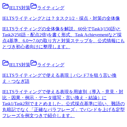
IELTS対策
ライティング
IELTSライティングとは？タスク1/2・採点・対策の全体像
IELTSライティングの全体像を解説。60分でTask1(150語)と
Task2(250語・配点2倍)を書く形式、Task Achievementなど採
点4基準、6.0〜7.0の取り方と対策ステップを、公式情報にも
とづき初心者向けに整理します。
IELTS対策
ライティング
IELTSライティングで使える表現｜バンド7を狙う言い換
え・つなぎ語
IELTSライティングで使える表現を用途別（導入・意見・対
比・因果・例示・データ描写・言い換え・結論）に
Task1/Task2別でまとめました。公式採点基準に沿い、難語の
丸暗記でなく「正確なパラフレーズ」でバンドを上げる定型
フレーズを例文つきで紹介します。