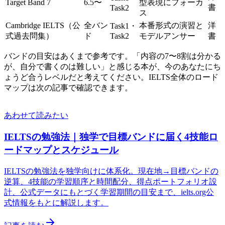
Target Band 7
6.5〜
型表現にフォーカ
書
Task2
ス
Cambridge IELTS（公
全バン
本番形式の演習と
洋
Task1・
式過去問集）
ド
Task2
モデルアンサー
書
バンドの目安はあくまで参考です。「内容の7〜8割は分かる
が、自分で書くのは難しい」と感じる本が、今のあなたにち
ょうど合うレベルだと考えてください。IELTS全体のロード
マップは次の記事で確認できます。
あわせて読みたい
IELTSの勉強法｜独学で目標バンドに届く4技能ロ
ードマップとスケジュール
IELTSの勉強法を独学向けに体系化。現在地→目標バンドの
逆算、4技能の学習順序と時間配分、得点ポートフォリオ設
計、公式データにもとづく学習期間の目安まで、ielts.org公
式情報をもとに解説します。