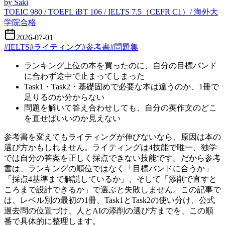
by
Saki
TOEIC 980 / TOEFL iBT 106 / IELTS 7.5（CEFR C1）/ 海外大
学院合格
2026-07-01
#
IELTS
#
ライティング
#
参考書
#
問題集
ランキング上位の本を買ったのに、自分の目標バンド
に合わず途中で止まってしまった
Task1・Task2・基礎固めで必要な本は違うのか、1冊で
足りるのか分からない
問題を解いて答え合わせしても、自分の英作文のどこ
を直せばいいのか見えない
参考書を変えてもライティングが伸びないなら、原因は本の
選び方かもしれません。ライティングは4技能で唯一、独学
では自分の答案を正しく採点できない技能です。だから参考
書は、ランキングの順位ではなく「目標バンドに合うか」
「採点4基準まで解説しているか」、そして「添削で直すと
ころまで設計できるか」で選ぶと失敗しません。この記事で
は、レベル別の最初の1冊、Task1とTask2の使い分け、公式
過去問の位置づけ、人とAIの添削の選び方までを、この順
番で具体的に整理します。