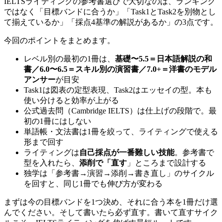
IELTSライティングの参考書選びで大切なのは、ランキング
ではなく「目標バンドに合うか」「Task1とTask2を別物とし
て揃えているか」「採点4基準の解説があるか」の3点です。
今回のポイントをまとめます。
レベル別の最初の1冊は、
基礎〜5.5＝日本語解説の和
書／6.0〜6.5＝スキル別の演習書／7.0+＝洋書のモデル
アンサー
が目安
Task1は図表の定型表現、Task2はエッセイの型。本も
使い分けると効率が上がる
公式過去問（Cambridge IELTS）は仕上げの段階で。最
初の1冊にはしない
単語帳・文法書は1冊を絞って、ライティングで使える
形まで回す
ライティングは
自己採点が一番難しい技能
。参考書で
型を入れたら、
添削で「直す
」ところまで設計する
独学は「参考書→演習→添削→書き直し」のサイクル
を回すと、同じ1冊でも伸び方が変わる
まずは今の目標バンドを1つ決め、それに合う本を1冊だけ選
んでください。そして書いたら必ず直す。書いて直すサイク