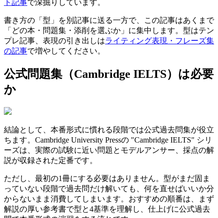
ト記事
で深掘りしています。
書き方の「型」を別記事に送る一方で、この記事はあくまで
「どの本・問題集・添削を選ぶか」に集中します。型はテン
プレ記事、表現の引き出しは
ライティング表現・フレーズ集
の記事
で増やしてください。
公式問題集（Cambridge IELTS）は必要
か
結論として、本番形式に慣れる段階では公式過去問集が役立
ちます。Cambridge University Pressの "Cambridge IELTS" シリ
ーズは、実際の試験に近い問題とモデルアンサー、採点の解
説が収録された定番です。
ただし、最初の1冊にする必要はありません。型がまだ固ま
っていない段階で過去問だけ解いても、何を直せばいいか分
からないまま消費してしまいます。おすすめの順番は、まず
解説の厚い参考書で型と4基準を理解し、仕上げに公式過去