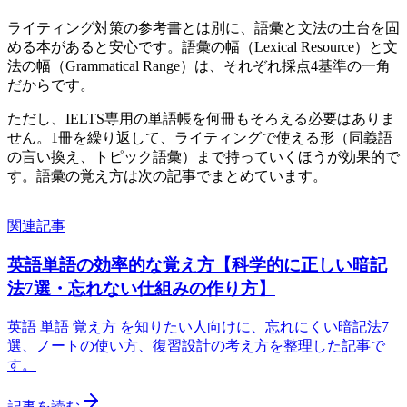
ライティング対策の参考書とは別に、語彙と文法の土台を固
める本があると安心です。語彙の幅（Lexical Resource）と文
法の幅（Grammatical Range）は、それぞれ採点4基準の一角
だからです。
ただし、IELTS専用の単語帳を何冊もそろえる必要はありま
せん。1冊を繰り返して、ライティングで使える形（同義語
の言い換え、トピック語彙）まで持っていくほうが効果的で
す。語彙の覚え方は次の記事でまとめています。
関連記事
英語単語の効率的な覚え方【科学的に正しい暗記
法7選・忘れない仕組みの作り方】
英語 単語 覚え方 を知りたい人向けに、忘れにくい暗記法7
選、ノートの使い方、復習設計の考え方を整理した記事で
す。
記事を読む