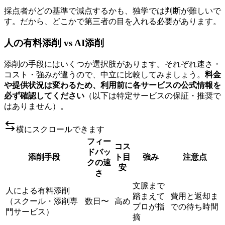
採点者がどの基準で減点するかも、独学では判断が難しいで
す。だから、どこかで第三者の目を入れる必要があります。
人の有料添削 vs AI添削
添削の手段にはいくつか選択肢があります。それぞれ速さ・
コスト・強みが違うので、中立に比較してみましょう。
料金
や提供状況は変わるため、利用前に各サービスの公式情報を
必ず確認してください
（以下は特定サービスの保証・推奨で
はありません）。
横にスクロールできます
フィー
コス
ドバッ
添削手段
ト目
強み
注意点
クの速
安
さ
文脈まで
人による有料添削
踏まえて
費用と返却ま
（スクール・添削専
数日〜
高め
プロが指
での待ち時間
門サービス）
摘