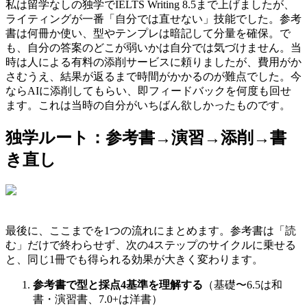
私は留学なしの独学でIELTS Writing 8.5まで上げましたが、
ライティングが一番「自分では直せない」技能でした。参考
書は何冊か使い、型やテンプレは暗記して分量を確保。で
も、自分の答案のどこが弱いかは自分では気づけません。当
時は人による有料の添削サービスに頼りましたが、費用がか
さむうえ、結果が返るまで時間がかかるのが難点でした。今
ならAIに添削してもらい、即フィードバックを何度も回せ
ます。これは当時の自分がいちばん欲しかったものです。
独学ルート：参考書→演習→添削→書
き直し
最後に、ここまでを1つの流れにまとめます。参考書は「読
む」だけで終わらせず、次の4ステップのサイクルに乗せる
と、同じ1冊でも得られる効果が大きく変わります。
参考書で型と採点4基準を理解する
（基礎〜6.5は和
書・演習書、7.0+は洋書）