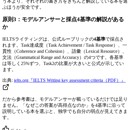
う本より、それぞれの書き方をきちんと解説している本を選
ぶほうが安全です。
原則3：モデルアンサーと採点4基準の解説がある
か
IELTSライティングは、公式ルーブリックの
4基準
で採点さ
れます。Task達成度（Task Achievement / Task Response）、一
貫性（Coherence and Cohesion）、語彙（Lexical Resource）、
文法（Grammatical Range and Accuracy）の4つです。各基準
は等しく25%ずつ、Task2の比重が大きいと公式が示してい
ます。
出典:
ielts.org『IELTS Writing key assessment criteria（PDF）』
だから参考書は、モデルアンサーが載っているだけでは足り
ません。「なぜこの答案が高得点なのか」を4基準に沿って
説明している本を選ぶと、独学でも自分の弱点が見えてきま
す。