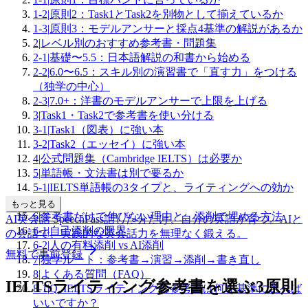
1-2
|
原則2：Task1とTask2を別物として揃えているか
1-3
|
原則3：モデルアンサーと採点4基準の解説があるか
2
|
レベル別のおすすめ参考書・問題集
2-1
|
基礎〜5.5：日本語解説の和書から始める
2-2
|
6.0〜6.5：スキル別の演習書で「直す力」をつける
（独学の中心）
2-3
|
7.0+：洋書のモデルアンサーで上限を上げる
3
|
Task1・Task2で参考書を使い分ける
3-1
|
Task1（図表）に強い本
3-2
|
Task2（エッセイ）に強い本
4
|
公式問題集（Cambridge IELTS）は必要か
5
|
単語帳・文法書は別で要るか
5-1
|
IELTS単語帳の3タイプと、ライティングへの効か
せ方
もっと見る
6
|
参考書だけで伸びない理由と、添削で埋める方法
AI英会話 SpeechPass
話した分だけ、自分の英語が育つ。
AIと
6-1
|
自己添削の限界
の会話で、実践的な英会話力を無理なく鍛える。
6-2
|
人の有料添削 vs AI添削
無料で事前登録
7
|
独学ルート：参考書→演習→添削→書き直し
8
|
よくある質問（FAQ）
IELTSライティング参考書を選ぶ3原則
8-1
|
Q. IELTSライティングの参考書は何を基準に選べば
いいですか？