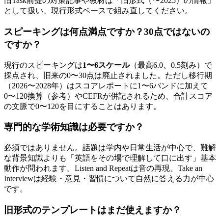
旧Task前提の対策記事や教材は「旧形式（〜2025）の情報」
として扱い、現行形式ベースで組み直してください。
スピーキングは何点満点ですか？30点ではないの
ですか？
現行のスピーキングは
1〜6スケール
（最高6.0、0.5刻み）で
採点され、旧来の0〜30点は廃止されました。ただし移行期
（2026〜2028年）はスコアレポートに1〜6バンドに加えて
0〜120換算（参考）やCEFRが併記されるため、合計スコア
の文脈で0〜120を目にすることはあります。
専門的な学術知識は必要ですか？
必須ではありません。話題は学内や日常生活が中心で、難解
な背景知識よりも「英語をその場で理解して口に出す」基本
動作が問われます。Listen and Repeatは音の再現、Take an
Interviewは経験・意見・習慣について自然に答える力が中心
です。
旧形式のテンプレートはまだ使えますか？