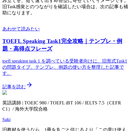
み立てを、短く速く出す即答型に寄せていくイメージです。
旧Task感覚とのつながりを確認したい場合は、次の記事も補
助になります。
あわせて読みたい
TOEFL Speaking Task1完全攻略｜テンプレ・例
題・高得点フレーズ
toefl speaking task 1 を調べている受験者向けに、旧形式Task1
の問題タイプ、テンプレ、例題の使い方を整理した記事で
す。
記事を読む
英語講師 | TOEIC 980 / TOEFL iBT 106 / IELTS 7.5（CEFR
C1）/ 海外大学院合格
Saki
旧教材を使うなら、1冊を丸ごと信じるより「この章は使え