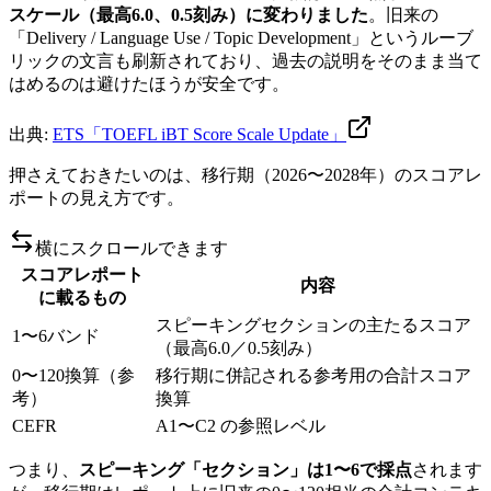
スケール（最高6.0、0.5刻み）に変わりました
。旧来の
「Delivery / Language Use / Topic Development」というルーブ
リックの文言も刷新されており、過去の説明をそのまま当て
はめるのは避けたほうが安全です。
出典:
ETS「TOEFL iBT Score Scale Update」
押さえておきたいのは、移行期（2026〜2028年）のスコアレ
ポートの見え方です。
横にスクロールできます
スコアレポート
内容
に載るもの
スピーキングセクションの主たるスコア
1〜6バンド
（最高6.0／0.5刻み）
0〜120換算（参
移行期に併記される参考用の合計スコア
考）
換算
CEFR
A1〜C2 の参照レベル
つまり、
スピーキング「セクション」は1〜6で採点
されます