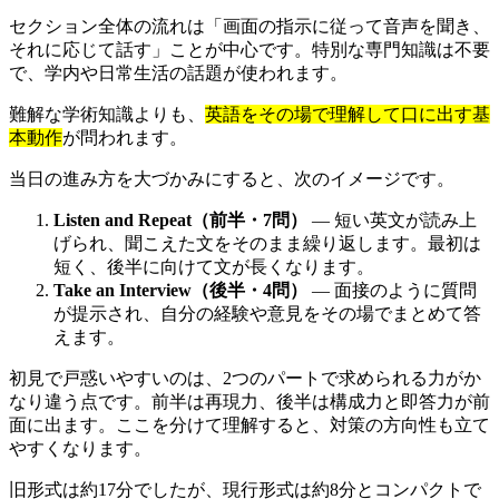
セクション全体の流れは「画面の指示に従って音声を聞き、
それに応じて話す」ことが中心です。特別な専門知識は不要
で、学内や日常生活の話題が使われます。
難解な学術知識よりも、
英語をその場で理解して口に出す基
本動作
が問われます。
当日の進み方を大づかみにすると、次のイメージです。
Listen and Repeat（前半・7問）
— 短い英文が読み上
げられ、聞こえた文をそのまま繰り返します。最初は
短く、後半に向けて文が長くなります。
Take an Interview（後半・4問）
— 面接のように質問
が提示され、自分の経験や意見をその場でまとめて答
えます。
初見で戸惑いやすいのは、2つのパートで求められる力がか
なり違う点です。前半は再現力、後半は構成力と即答力が前
面に出ます。ここを分けて理解すると、対策の方向性も立て
やすくなります。
旧形式は約17分でしたが、現行形式は約8分とコンパクトで