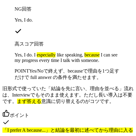
NG回答
Yes, I do.
高スコア回答
Yes, I do. I
especially
like speaking,
because
I can see
my progress every time I talk with someone.
POINT
Yes/Noで終えず、becauseで理由を1つ足す
だけで full answer の条件を満たせます。
旧形式で使っていた「結論を先に言い、理由を並べる」流れ
は、Interviewでもそのまま使えます。ただし長い導入は不要
です。
まず答える
意識に切り替えるのがコツです。
ポイント
「I prefer A because...」と結論を最初に述べてから理由に入る