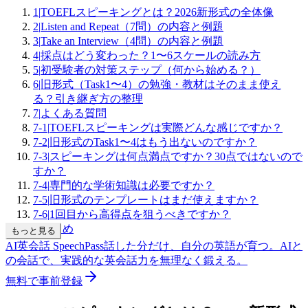
1
|
TOEFLスピーキングとは？2026新形式の全体像
2
|
Listen and Repeat（7問）の内容と例題
3
|
Take an Interview（4問）の内容と例題
4
|
採点はどう変わった？1〜6スケールの読み方
5
|
初受験者の対策ステップ（何から始める？）
6
|
旧形式（Task1〜4）の勉強・教材はそのまま使え
る？引き継ぎ方の整理
7
|
よくある質問
7-1
|
TOEFLスピーキングは実際どんな感じですか？
7-2
|
旧形式のTask1〜4はもう出ないのですか？
7-3
|
スピーキングは何点満点ですか？30点ではないので
すか？
7-4
|
専門的な学術知識は必要ですか？
7-5
|
旧形式のテンプレートはまだ使えますか？
7-6
|
1回目から高得点を狙うべきですか？
8
|
まとめ
もっと見る
AI英会話 SpeechPass
話した分だけ、自分の英語が育つ。
AIと
の会話で、実践的な英会話力を無理なく鍛える。
無料で事前登録