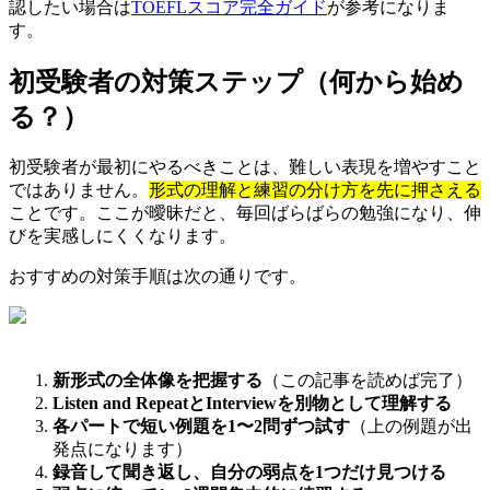
認したい場合は
TOEFLスコア完全ガイド
が参考になりま
す。
初受験者の対策ステップ（何から始め
る？）
初受験者が最初にやるべきことは、難しい表現を増やすこと
ではありません。
形式の理解と練習の分け方を先に押さえる
ことです。ここが曖昧だと、毎回ばらばらの勉強になり、伸
びを実感しにくくなります。
おすすめの対策手順は次の通りです。
新形式の全体像を把握する
（この記事を読めば完了）
Listen and RepeatとInterviewを別物として理解する
各パートで短い例題を1〜2問ずつ試す
（上の例題が出
発点になります）
録音して聞き返し、自分の弱点を1つだけ見つける