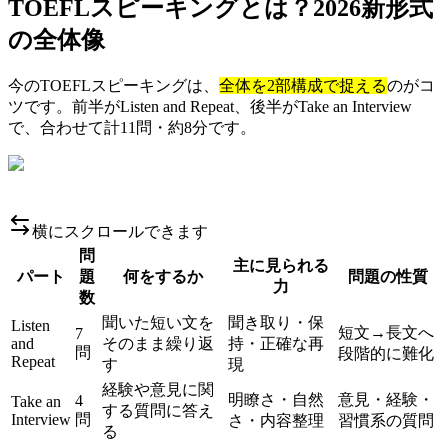
TOEFLスピーキングとは？2026新形式
の全体像
今のTOEFLスピーキングは、
全体を2部構成で捉える
のがコ
ツです。前半がListen and Repeat、後半がTake an Interview
で、合わせて計11問・約8分です。
横にスクロールできます
問
主に見られる
パート
題
何をするか
問題の性質
力
数
聞いた短い文を
聞き取り・保
Listen
短文→長文へ
7
and
そのまま繰り返
持・正確な再
問
段階的に難化
Repeat
す
現
経験や意見に関
明瞭さ・自然
意見・経験・
4
Take an
する質問に答え
Interview
問
さ・内容整理
習慣系の質問
る