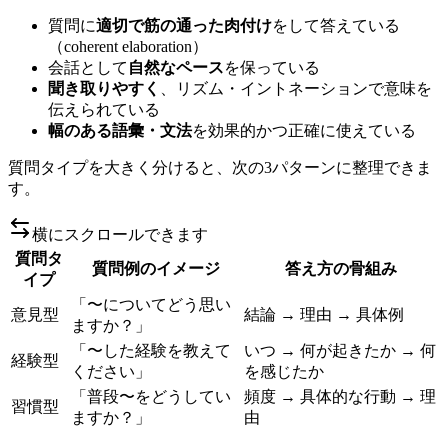
質問に
適切で筋の通った肉付け
をして答えている
（coherent elaboration）
会話として
自然なペース
を保っている
聞き取りやすく
、リズム・イントネーションで意味を
伝えられている
幅のある語彙・文法
を効果的かつ正確に使えている
質問タイプを大きく分けると、次の3パターンに整理できま
す。
横にスクロールできます
質問タ
質問例のイメージ
答え方の骨組み
イプ
「〜についてどう思い
意見型
結論 → 理由 → 具体例
ますか？」
「〜した経験を教えて
いつ → 何が起きたか → 何
経験型
ください」
を感じたか
「普段〜をどうしてい
頻度 → 具体的な行動 → 理
習慣型
ますか？」
由