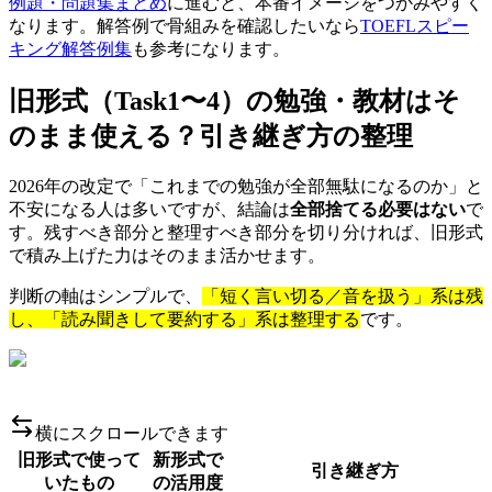
例題・問題集まとめ
に進むと、本番イメージをつかみやすく
なります。解答例で骨組みを確認したいなら
TOEFLスピー
キング解答例集
も参考になります。
旧形式（Task1〜4）の勉強・教材はそ
のまま使える？引き継ぎ方の整理
2026年の改定で「これまでの勉強が全部無駄になるのか」と
不安になる人は多いですが、結論は
全部捨てる必要はない
で
す。残すべき部分と整理すべき部分を切り分ければ、旧形式
で積み上げた力はそのまま活かせます。
判断の軸はシンプルで、
「短く言い切る／音を扱う」系は残
し、「読み聞きして要約する」系は整理する
です。
横にスクロールできます
旧形式で使って
新形式で
引き継ぎ方
いたもの
の活用度