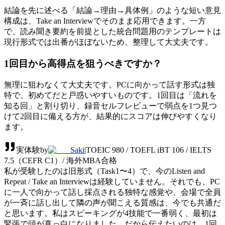
結論を先に述べる「結論→理由→具体例」のような短い意見
構成は、Take an Interviewでそのまま応用できます。一方
で、読み聞き要約を前提とした統合問題用のテンプレートは
現行形式では出番がほぼないため、整理して大丈夫です。
1回目から高得点を狙うべきですか？
無理に狙わなくて大丈夫です。PCに向かって話す形式は独
特で、初めてだと戸惑いやすいものです。1回目は「流れを
知る回」と割り切り、録音セルフレビューで弱点を1つ見つ
けて2回目に備える方が、結果的にスコアは伸びやすくなり
ます。
実体験
by
Saki
|
TOEIC 980 / TOEFL iBT 106 / IELTS
7.5（CEFR C1）/ 海外MBA合格
私が受験したのは旧形式（Task1〜4）で、今のListen and
Repeat / Take an Interviewは経験していません。それでも、PC
に一人で向かって話し採点される独特な感覚や、会場で全員
が一斉に話し出して隣の声が聞こえる質感は、今でも共通だ
と思います。私はスピーキングが4技能で一番弱く、最初は
緊張で頭が真っ白になりました。だから伝えたいのは、1回