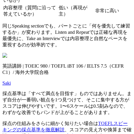
いるか）
内容整理（質問に沿って
低い（再現が
非常に高い
答えているか）
主）
同じSpeaking sectionでも、パートごとに「何を優先して練習
するか」が変わります。Listen and Repeatでは正確な再現を
最優先に、Take an Interviewでは内容整理と自然なペースを
重視するのが効率的です。
英語講師 | TOEIC 980 / TOEFL iBT 106 / IELTS 7.5（CEFR
C1）/ 海外大学院合格
Saki
採点基準は「すべて満点を目指す」ものではありません。ま
ず自分が一番弱い観点を1つ見つけて、そこに集中する方が
スコアは伸びやすいです。1〜6スケールは0.5刻みなので、
わずかな改善でもバンドが上がることがあります。
採点の仕組みをさらに細かく知りたい場合は
TOEFLスピー
キングの採点基準を徹底解説
、スコアの見え方や換算まで確