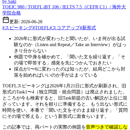
by
Saki
TOEIC 980 / TOEFL iBT 106 / IELTS 7.5（CEFR C1）/ 海外大
学院合格
更新: 2026-06-28
#
スピーキング
#
TOEFL
#
スコアアップ
#
新形式
2026年に形式が変わったと聞いたが、いま何が出る試
験なのか（Listen and Repeat／Take an Interview）がはっ
きり分からない
例題で中身を確かめて、「聞いた文を繰り返す」「そ
の場で即答する」感覚を先につかんでおきたい
採点が1〜6に変わったのは知ったが、結局どこから対
策を始めればいいのか手が止まっている
TOEFLスピーキングは2026年1月21日に形式が刷新され、旧
形式のTask1〜4（独立問題・統合問題）は廃止されました。
ところが今も検索すると、旧Task前提の古い解説が上位に混
ざっています。それを頼りに準備すると、もう出ない形式に
時間を使い、本番で「聞いた文をそのまま繰り返す」「質問
にその場で答える」という新形式に面食らいます。
この記事では、両パートの実際の例題を
音声つきで確認しな