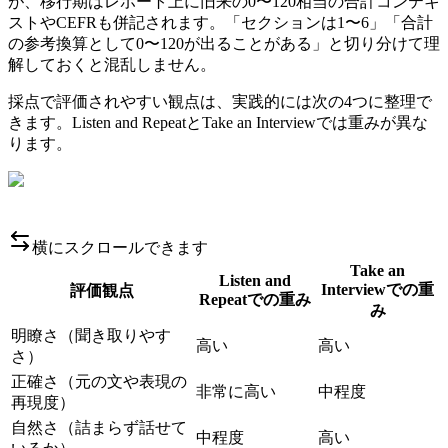
が、移行期はレポート上に旧来の0〜120相当の合計コンテキ
ストやCEFRも併記されます。「セクションは1〜6」「合計
の参考換算として0〜120が出ることがある」と切り分けて理
解しておくと混乱しません。
採点で評価されやすい観点は、実践的には次の4つに整理で
きます。Listen and RepeatとTake an Interviewでは重みが異な
ります。
横にスクロールできます
Take an
Listen and
Interviewでの重
評価観点
Repeatでの重み
み
明瞭さ（聞き取りやす
高い
高い
さ）
正確さ（元の文や表現の
非常に高い
中程度
再現度）
自然さ（詰まらず話せて
中程度
高い