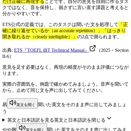
だけ正確に再現する
ことです。自分の意見を自由に作るタス
クではなく、音を保持し、崩さずに言い直す課題と考えると
分かりやすいです。
ETS公式の定義では、このタスクは聞いた文を処理して
「正
確に繰り返せているか（an accurate repetition）」「はっきり
聞き取れるか（clearly intelligible）」
の2点で測られます。
出典:
ETS『TOEFL iBT Technical Manual』
（2025・Section
II-6）
意見を足す必要はなく、再現の精度がそのまま評価につなが
ります。
実際の雰囲気を、例題で確かめてみましょう。音声を聞いて
から、止めて同じ文を声に出してみてください。
易
聞いた英文をそのまま声に出してみましょ
英文を聞く
う
英文と日本語訳を見る
英文と日本語訳を閉じる
やや難
聞いた英文をそのまま声に出してみま
英文を聞く