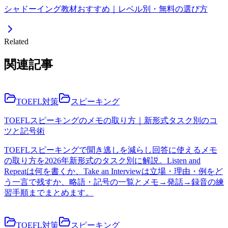
シャドーイング教材おすすめ｜レベル別・無料の選び方
Related
関連記事
TOEFL対策
スピーキング
TOEFLスピーキングのメモの取り方｜新形式タスク別のコ
ツと記号術
TOEFLスピーキングで聞き逃しを減らし回答に使えるメモ
の取り方を2026年新形式のタスク別に解説。Listen and
Repeatは何を書くか、Take an Interviewは立場・理由・例をど
う一言で残すか、略語・記号の一覧とメモ→発話→録音の練
習手順までまとめます。
TOEFL対策
スピーキング