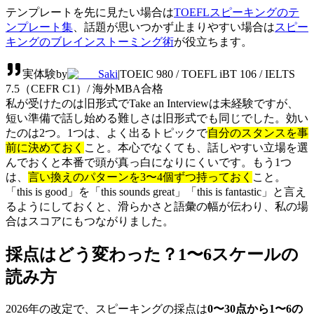
テンプレートを先に見たい場合は
TOEFLスピーキングのテ
ンプレート集
、話題が思いつかず止まりやすい場合は
スピー
キングのブレインストーミング術
が役立ちます。
実体験
by
Saki
|
TOEIC 980 / TOEFL iBT 106 / IELTS
7.5（CEFR C1）/ 海外MBA合格
私が受けたのは旧形式でTake an Interviewは未経験ですが、
短い準備で話し始める難しさは旧形式でも同じでした。効い
たのは2つ。1つは、よく出るトピックで
自分のスタンスを事
前に決めておく
こと。本心でなくても、話しやすい立場を選
んでおくと本番で頭が真っ白になりにくいです。もう1つ
は、
言い換えのパターンを3〜4個ずつ持っておく
こと。
「this is good」を「this sounds great」「this is fantastic」と言え
るようにしておくと、滑らかさと語彙の幅が伝わり、私の場
合はスコアにもつながりました。
採点はどう変わった？1〜6スケールの
読み方
2026年の改定で、スピーキングの採点は
0〜30点から1〜6の