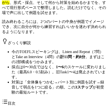
がら
、形式・採点、そして何から対策を始めるかまでを、す
べて現行形式ベースで整理しました。読むだけでなく、その
場で声に出して例題を試せます。
読み終わるころには、2つのパートの中身が例題でイメージ
でき、次に自分が何から練習すればいいかを迷わず決められ
るようになります。
ざっくり解説
今のTOEFLスピーキングは、Listen and Repeat（7問）
とTake an Interview（4問）の
計11問・約8分
。まずはこ
の2部構成をつかみます。
採点は0〜30点ではなく、
1〜6
のスケールに変わりまし
た（最高6.0・0.5刻み）。旧Task1〜4は廃止されていま
す。
対策は「全体像をつかむ→パート別に例題を試す→録
音して弱点を1つに絞る」の順。この
3ステップ
が初受
験の最短ルートです。
目次