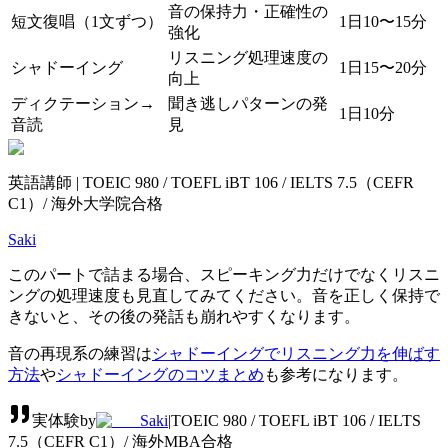
音の保持力・正確性の
短文復唱（1文ずつ）
1日10〜15分
強化
リスニング処理速度の
シャドーイング
1日15〜20分
向上
ディクテーション→
聞き逃しパターンの発
1日10分
音読
見
英語講師 | TOEIC 980 / TOEFL iBT 106 / IELTS 7.5（CEFR
C1）/ 海外大学院合格
Saki
このパートで詰まる場合、スピーキング力だけでなくリスニ
ングの処理速度も見直してみてください。音を正しく保持で
きないと、その後の発話も崩れやすくなります。
音の再現系の練習は
シャドーイングでリスニング力を伸ばす
方法
や
シャドーイングのコツまとめ
も参考になります。
実体験
by
Saki
|
TOEIC 980 / TOEFL iBT 106 / IELTS
7.5（CEFR C1）/ 海外MBA合格