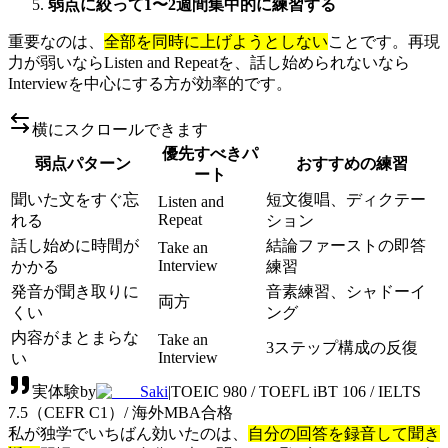
弱点に絞って1〜2週間集中的に練習する
重要なのは、
全部を同時に上げようとしない
ことです。再現
力が弱いならListen and Repeatを、話し始められないなら
Interviewを中心にする方が効率的です。
横にスクロールできます
優先すべきパ
弱点パターン
おすすめの練習
ート
聞いた文をすぐ忘
短文復唱、ディクテー
Listen and
Repeat
れる
ション
話し始めに時間が
結論ファーストの即答
Take an
Interview
かかる
練習
発音が聞き取りに
音素練習、シャドーイ
両方
くい
ング
内容がまとまらな
Take an
3ステップ構成の反復
Interview
い
実体験
by
Saki
|
TOEIC 980 / TOEFL iBT 106 / IELTS
7.5（CEFR C1）/ 海外MBA合格
私が独学でいちばん効いたのは、
自分の回答を録音して聞き