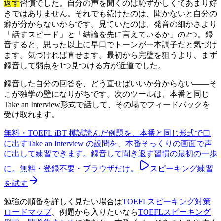
返す
習慣でした。自分の声を聞くのは恥ずかしくてあまり好
きではありません。それでも続けたのは、聞かないと自分の
癖が分からないからです。
見ていたのは、発音の細かさより
「話すスピード」と「結論を先に言えているか」の2つ。録
音すると、思った以上に早口でトーンが一本調子だと気づけ
ます。気づければ直せます。最初から完璧を狙うより、まず
録音して弱点を1つ見つける方が近道でした。
録音した自分の回答を、どう直せばいいか分からない——そ
こが独学の壁になりがちです。次のツールは、本番と同じ
Take an Interview形式で話して、その場でフィードバックを
受け取れます。
無料・TOEFL iBT 模試
読んだ例題を、本番と同じ形式で口
に出す
Take an Interview の設問を、本番そっくりの画面で声
に出して練習できます。録音して聞き返す習慣の最初の一歩
に。無料・登録不要・ブラウザだけ。
スピーキング練習
を試す
勉強の順番を詳しく見たい場合は
TOEFLスピーキング対策
ロードマップ
、例題から入りたいなら
TOEFLスピーキング