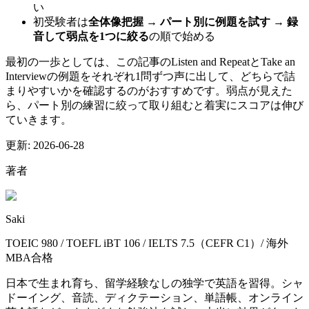
い
初受験者は
全体像把握 → パート別に例題を試す → 録
音して弱点を1つに絞る
の順で始める
最初の一歩としては、この記事のListen and RepeatとTake an
Interviewの例題をそれぞれ1問ずつ声に出して、どちらで詰
まりやすいかを確認するのがおすすめです。弱点が見えた
ら、パート別の練習に絞って取り組むと着実にスコアは伸び
ていきます。
更新:
2026-06-28
著者
Saki
TOEIC 980 / TOEFL iBT 106 / IELTS 7.5（CEFR C1）/ 海外
MBA合格
日本で生まれ育ち、留学経験なしの独学で英語を習得。シャ
ドーイング、音読、ディクテーション、単語帳、オンライン