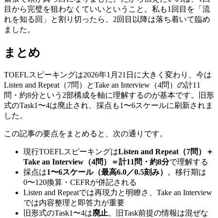
目から完璧を狙わなくていいということ。私も1回目を「流
れを知る回」と割り切ったら、2回目以降は落ち着いて臨め
ました。
まとめ
TOEFLスピーキングは2026年1月21日に大きく変わり、今は
Listen and Repeat（7問）とTake an Interview（4問）の計11
問・約8分という2部構成を軸に理解するのが基本です。旧形
式のTask1〜4は廃止され、採点も1〜6スケールに刷新されま
した。
この記事の要点をまとめると、次の通りです。
現行TOEFLスピーキングは
Listen and Repeat（7問）＋
Take an Interview（4問）＝計11問・約8分
で理解する
採点は
1〜6スケール（最高6.0／0.5刻み）
。移行期は
0〜120換算・CEFRが併記される
Listen and Repeatでは再現力と明瞭さ、Take an Interview
では内容整理と即答力が重要
旧形式のTask1〜4は
廃止
。旧Task前提の情報は混ぜな