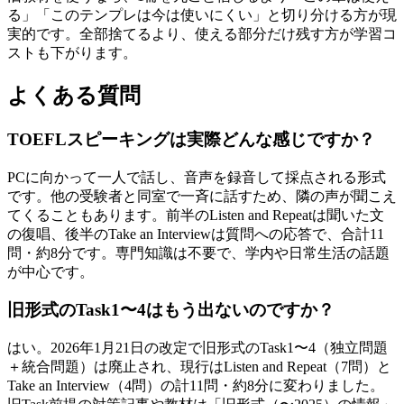
る」「このテンプレは今は使いにくい」と切り分ける方が現
実的です。全部捨てるより、使える部分だけ残す方が学習コ
ストも下がります。
よくある質問
TOEFLスピーキングは実際どんな感じですか？
PCに向かって一人で話し、音声を録音して採点される形式
です。他の受験者と同室で一斉に話すため、隣の声が聞こえ
てくることもあります。前半のListen and Repeatは聞いた文
の復唱、後半のTake an Interviewは質問への応答で、合計11
問・約8分です。専門知識は不要で、学内や日常生活の話題
が中心です。
旧形式のTask1〜4はもう出ないのですか？
はい。2026年1月21日の改定で旧形式のTask1〜4（独立問題
＋統合問題）は廃止され、現行はListen and Repeat（7問）と
Take an Interview（4問）の計11問・約8分に変わりました。