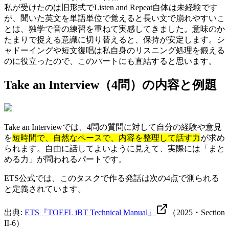
私が受けたのは旧形式でListen and Repeat自体は未経験です
が、聞いた英文を単語単位で覚えると長い文で崩れやすいこ
とは、独学で音の練習を重ねて実感してきました。意味のか
たまりで捉える意識に切り替えると、保持が安定します。シ
ャドーイングや短文復唱は私自身のリスニング処理を鍛える
のに役立ったので、このパートにも直結すると思います。
Take an Interview（4問）の内容と例題
Take an Interviewでは、4問の質問に対して自分の経験や意見
を
短時間で、自然なペースで、内容を整理して話す力
が求め
られます。自由に話してよいように見えて、実際には「まと
める力」が問われるパートです。
ETS公式では、このタスクで作る発話は次の4点で測られる
と定義されています。
出典:
ETS『TOEFL iBT Technical Manual』
（2025・Section
II-6）