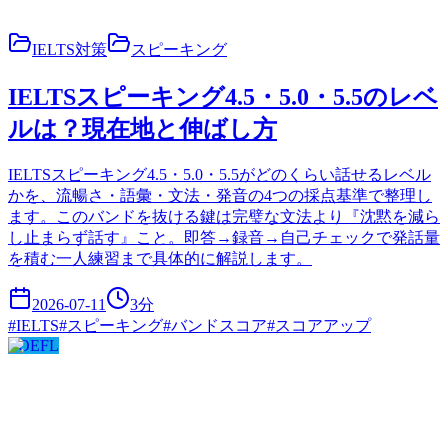
IELTS対策
スピーキング
IELTSスピーキング4.5・5.0・5.5のレベ
ルは？現在地と伸ばし方
IELTSスピーキング4.5・5.0・5.5がどのくらい話せるレベル
かを、流暢さ・語彙・文法・発音の4つの採点基準で整理し
ます。このバンドを抜ける鍵は完璧な文法より『沈黙を減ら
し止まらず話す』こと。即答→録音→自己チェックで発話量
を積む一人練習まで具体的に解説します。
2026-07-11
3
分
#
IELTS
#
スピーキング
#
バンドスコア
#
スコアアップ
TOEFL