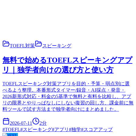
TOEFL対策
スピーキング
無料で始めるTOEFLスピーキングアプ
リ｜独学者向けの選び方と使い方
TOEFLスピーキング対策アプリを目的・予算・弱点別に選
べるよう整理。本番形式タイマー/録音・AI採点・発音・
2026新形式対応・料金の5基準で無料と有料を比較し、アプ
リの限界とやりっぱなしにしない復習の回し方、課金前に無
料ツールで試す方法まで独学者向けにまとめました。
2026-07-11
2
分
#
TOEFL
#
スピーキング
#
アプリ
#
独学
#
スコアアップ
TOEFL