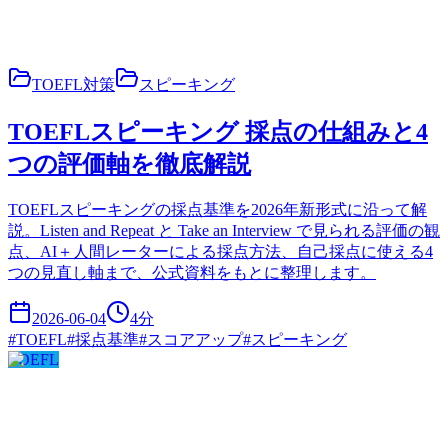
TOEFL対策
スピーキング
TOEFLスピーキング 採点の仕組みと4
つの評価軸を徹底解説
TOEFLスピーキングの採点基準を2026年新形式に沿って解
説。Listen and Repeat と Take an Interview で見られる評価の観
点、AI＋人間レーターによる採点方法、自己採点に使える4
つの見直し軸まで、公式資料をもとに整理します。
2026-06-04
4
分
#
TOEFL
#
採点基準
#
スコアアップ
#
スピーキング
TOEFL