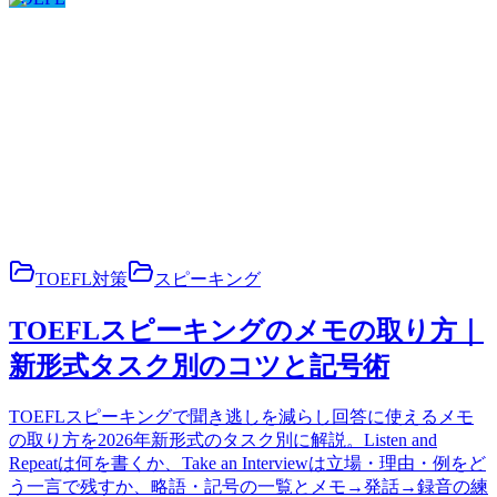
TOEFL対策
スピーキング
TOEFLスピーキングのメモの取り方｜
新形式タスク別のコツと記号術
TOEFLスピーキングで聞き逃しを減らし回答に使えるメモ
の取り方を2026年新形式のタスク別に解説。Listen and
Repeatは何を書くか、Take an Interviewは立場・理由・例をど
う一言で残すか、略語・記号の一覧とメモ→発話→録音の練