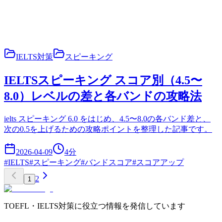
IELTS対策
スピーキング
IELTSスピーキング スコア別（4.5〜
8.0）レベルの差と各バンドの攻略法
ielts スピーキング 6.0 をはじめ、4.5〜8.0の各バンド差と、
次の0.5を上げるための攻略ポイントを整理した記事です。
2026-04-09
4
分
#
IELTS
#
スピーキング
#
バンドスコア
#
スコアアップ
2
1
TOEFL・IELTS対策に役立つ情報を発信しています