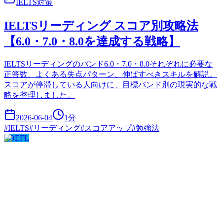
IELTS対策
IELTSリーディング スコア別攻略法
【6.0・7.0・8.0を達成する戦略】
IELTSリーディングのバンド6.0・7.0・8.0それぞれに必要な
正答数、よくある失点パターン、伸ばすべきスキルを解説。
スコアが停滞している人向けに、目標バンド別の現実的な戦
略を整理しました。
2026-06-04
1
分
#
IELTS
#
リーディング
#
スコアアップ
#
勉強法
TOEFL