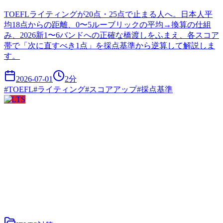
TOEFLライティングが20点・25点で止まる人へ。日本人平
均18点からの距離、0〜5ルーブリックの平均→換算の仕組
み、2026新1〜6バンドへの正確な橋渡しをふまえ、各スコア
帯で「次に直すべき1点」を採点基準から逆算して解説しま
す。
2026-07-01
2
分
#
TOEFL
#
ライティング
#
スコアアップ
#
採点基準
IELTS