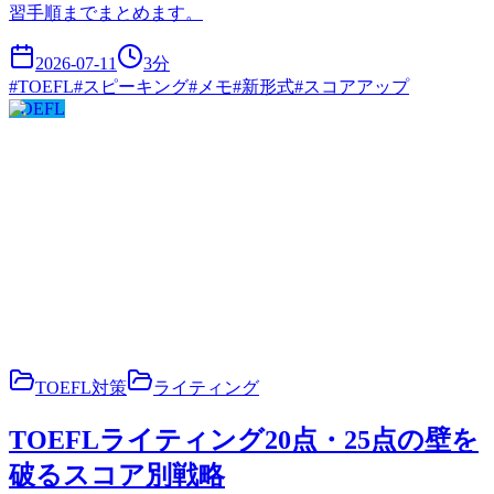
習手順までまとめます。
2026-07-11
3
分
#
TOEFL
#
スピーキング
#
メモ
#
新形式
#
スコアアップ
TOEFL
TOEFL対策
ライティング
TOEFLライティング20点・25点の壁を
破るスコア別戦略