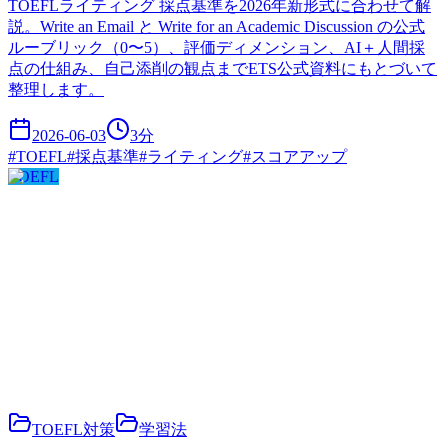
TOEFLライティング 採点基準を2026年新形式に合わせて解
説。Write an Email と Write for an Academic Discussion の公式
ルーブリック（0〜5）、評価ディメンション、AI＋人間採
点の仕組み、自己添削の観点までETS公式資料にもとづいて
整理します。
2026-06-03
3
分
#
TOEFL
#
採点基準
#
ライティング
#
スコアアップ
TOEFL
TOEFL対策
学習法