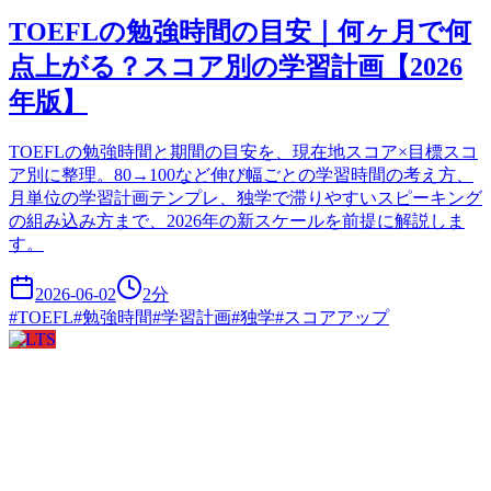
TOEFLの勉強時間の目安｜何ヶ月で何
点上がる？スコア別の学習計画【2026
年版】
TOEFLの勉強時間と期間の目安を、現在地スコア×目標スコ
ア別に整理。80→100など伸び幅ごとの学習時間の考え方、
月単位の学習計画テンプレ、独学で滞りやすいスピーキング
の組み込み方まで、2026年の新スケールを前提に解説しま
す。
2026-06-02
2
分
#
TOEFL
#
勉強時間
#
学習計画
#
独学
#
スコアアップ
IELTS