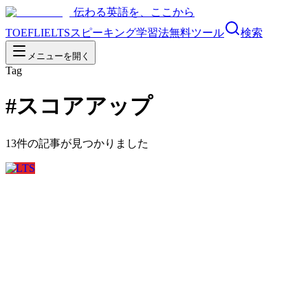
伝わる英語を、ここから
TOEFL
IELTS
スピーキング
学習法
無料ツール
検索
メニューを開く
Tag
#
スコアアップ
13
件の記事が見つかりました
IELTS