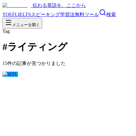
伝わる英語を、ここから
TOEFL
IELTS
スピーキング
学習法
無料ツール
検索
メニューを開く
Tag
#
ライティング
15
件の記事が見つかりました
TOEFL