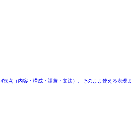
点4観点（内容・構成・語彙・文法）、そのまま使える表現ま