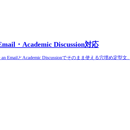
l・Academic Discussion対応
an EmailとAcademic Discussionでそのまま使える