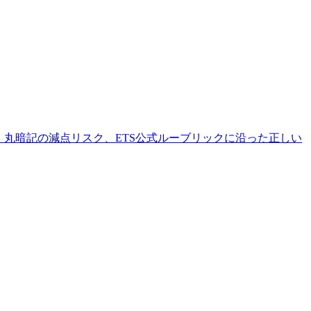
穴埋め定型文、丸暗記の減点リスク、ETS公式ルーブリックに沿った正しい