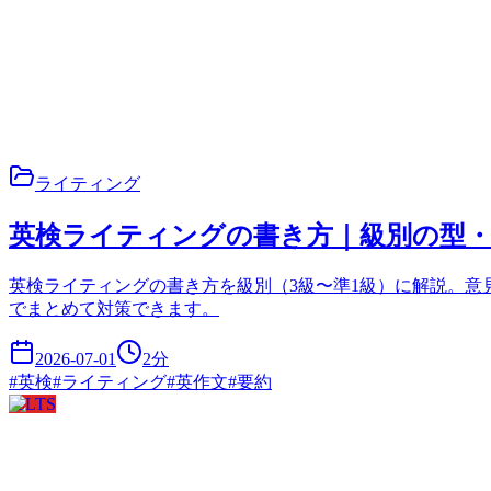
ライティング
英検ライティングの書き方｜級別の型・
英検ライティングの書き方を級別（3級〜準1級）に解説。意
でまとめて対策できます。
2026-07-01
2
分
#
英検
#
ライティング
#
英作文
#
要約
IELTS