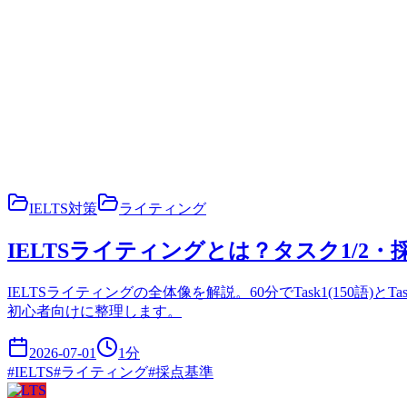
IELTS対策
ライティング
IELTSライティングとは？タスク1/2
IELTSライティングの全体像を解説。60分でTask1(150語)とT
初心者向けに整理します。
2026-07-01
1
分
#
IELTS
#
ライティング
#
採点基準
IELTS