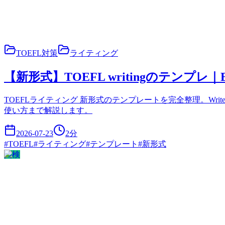
TOEFL対策
ライティング
【新形式】TOEFL writingのテンプレ｜Emai
TOEFLライティング 新形式のテンプレートを完全整理。Write 
使い方まで解説します。
2026-07-23
2
分
#
TOEFL
#
ライティング
#
テンプレート
#
新形式
英検